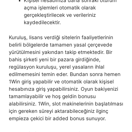
Kişisel hesabınıza daha sonraki oturum
açma işlemleri otomatik olarak
gerçekleştirilecek ve verileriniz
kaydedilecektir.
Kuruluş, lisans verdiği sitelerin faaliyetlerinin
belirli bölgelerde tamamen yasal çerçevede
yürütülmesini yakından takip etmektedir. Bir
bahis şirketi yeni bir pazara girdiğinde,
regülasyon kuruluşu, yerel yasaların ihlal
edilmemesini temin eder. Bundan sonra hemen
1Win giriş yapabilir ve otomatik olarak kişisel
hesabınıza giriş yapabilirsiniz. Oyun bakiyenizi
tamamlayabilir ve hoş geldin bonusu
alabilirsiniz. 1Win, slot makinelerinin başlatılması
için gereken süreyi aktarabileceğiniz ilginç
empieza çekici bir added bonus sunuyor.