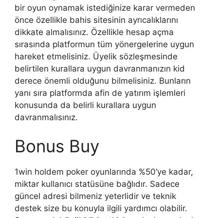
bir oyun oynamak istediğinize karar vermeden
önce özellikle bahis sitesinin ayrıcalıklarını
dikkate almalısınız. Özellikle hesap açma
sırasında platformun tüm yönergelerine uygun
hareket etmelisiniz. Üyelik sözleşmesinde
belirtilen kurallara uygun davranmanızın kid
derece önemli olduğunu bilmelisiniz. Bunların
yanı sıra platformda afin de yatırım işlemleri
konusunda da belirli kurallara uygun
davranmalısınız.
Bonus Buy
1win holdem poker oyunlarında %50’ye kadar,
miktar kullanıcı statüsüne bağlıdır. Sadece
güncel adresi bilmeniz yeterlidir ve teknik
destek size bu konuyla ilgili yardımcı olabilir.