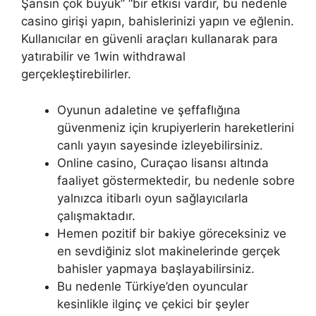
Şansın çok büyük” “bir etkisi vardır, bu nedenle
casino girişi yapın, bahislerinizi yapın ve eğlenin.
Kullanıcılar en güvenli araçları kullanarak para
yatırabilir ve 1win withdrawal
gerçekleştirebilirler.
Oyunun adaletine ve şeffaflığına
güvenmeniz için krupiyerlerin hareketlerini
canlı yayın sayesinde izleyebilirsiniz.
Online casino, Curaçao lisansı altında
faaliyet göstermektedir, bu nedenle sobre
yalnızca itibarlı oyun sağlayıcılarla
çalışmaktadır.
Hemen pozitif bir bakiye göreceksiniz ve
en sevdiğiniz slot makinelerinde gerçek
bahisler yapmaya başlayabilirsiniz.
Bu nedenle Türkiye’den oyuncular
kesinlikle ilginç ve çekici bir şeyler