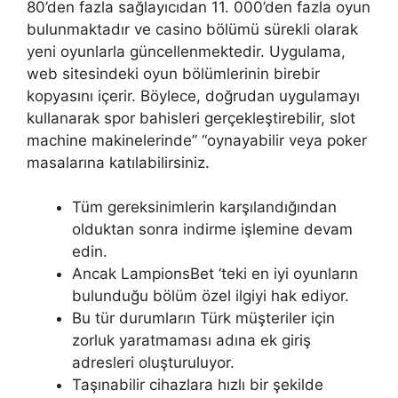
80’den fazla sağlayıcıdan 11. 000’den fazla oyun
bulunmaktadır ve casino bölümü sürekli olarak
yeni oyunlarla güncellenmektedir. Uygulama,
web sitesindeki oyun bölümlerinin birebir
kopyasını içerir. Böylece, doğrudan uygulamayı
kullanarak spor bahisleri gerçekleştirebilir, slot
machine makinelerinde” “oynayabilir veya poker
masalarına katılabilirsiniz.
Tüm gereksinimlerin karşılandığından
olduktan sonra indirme işlemine devam
edin.
Ancak LampionsBet ‘teki en iyi oyunların
bulunduğu bölüm özel ilgiyi hak ediyor.
Bu tür durumların Türk müşteriler için
zorluk yaratmaması adına ek giriş
adresleri oluşturuluyor.
Taşınabilir cihazlara hızlı bir şekilde