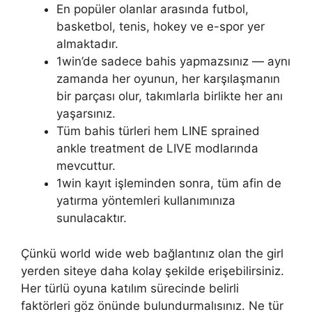
En popüler olanlar arasında futbol,
basketbol, tenis, hokey ve e-spor yer
almaktadır.
1win’de sadece bahis yapmazsınız — aynı
zamanda her oyunun, her karşılaşmanın
bir parçası olur, takımlarla birlikte her anı
yaşarsınız.
Tüm bahis türleri hem LINE sprained
ankle treatment de LIVE modlarında
mevcuttur.
1win kayıt işleminden sonra, tüm afin de
yatırma yöntemleri kullanımınıza
sunulacaktır.
Çünkü world wide web bağlantınız olan the girl
yerden siteye daha kolay şekilde erişebilirsiniz.
Her türlü oyuna katılım sürecinde belirli
faktörleri göz önünde bulundurmalısınız. Ne tür