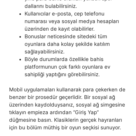
dallarını bulabilirsiniz.
Kullanıcılar e-posta, cep telefonu
numarası veya sosyal medya hesapları
üzerinden de kayıt olabilirler.
Bonuslar neticesinde sitedeki tüm
oyunlara daha kolay şekilde katılım
sağlayabilirsiniz.
Böyle durumlarda özellikle bahis
platformunun çok farklı oyunlara ev
sahipliği yaptığını görebilirsiniz.
Mobil uygulamaları kullanarak para çekerken de
benzer bir prosedür geçerlidir. Bir sosyal ağ
üzerinden kaydolduysanız, sosyal ağ simgesine
tıklayın empieza ardından “Giriş Yap”
düğmesine basın. Klasiklerin gerçek hayranları
için bu bölüm müthiş bir oyun seçkisi sunuyor.