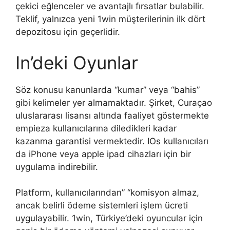
çekici eğlenceler ve avantajlı fırsatlar bulabilir.
Teklif, yalnızca yeni 1win müşterilerinin ilk dört
depozitosu için geçerlidir.
In’deki Oyunlar
Söz konusu kanunlarda “kumar” veya “bahis”
gibi kelimeler yer almamaktadır. Şirket, Curaçao
uluslararası lisansı altında faaliyet göstermekte
empieza kullanıcılarına diledikleri kadar
kazanma garantisi vermektedir. IOs kullanıcıları
da iPhone veya apple ipad cihazları için bir
uygulama indirebilir.
Platform, kullanıcılarından” “komisyon almaz,
ancak belirli ödeme sistemleri işlem ücreti
uygulayabilir. 1win, Türkiye’deki oyuncular için