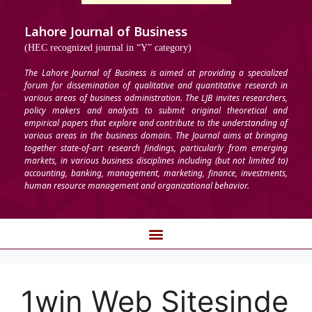
Lahore Journal of Business
(HEC recognized journal in “Y” category)
The Lahore Journal of Business is aimed at providing a specialized
forum for dissemination of qualitative and quantitative research in
various areas of business administration. The LJB invites researchers,
policy makers and analysts to submit original theoretical and
empirical papers that explore and contribute to the understanding of
various areas in the business domain. The Journal aims at bringing
together state-of-art research findings, particularly from emerging
markets, in various business disciplines including (but not limited to)
accounting, banking, management, marketing, finance, investments,
human resource management and organizational behavior.
1win Web Sitesinde