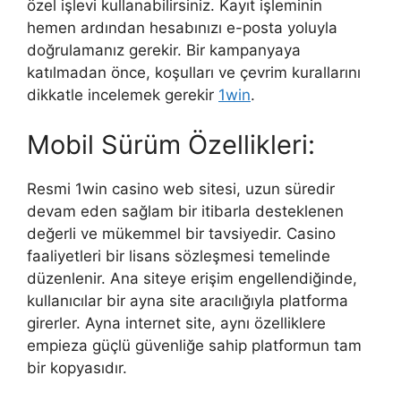
özel işlevi kullanabilirsiniz. Kayıt işleminin
hemen ardından hesabınızı e-posta yoluyla
doğrulamanız gerekir. Bir kampanyaya
katılmadan önce, koşulları ve çevrim kurallarını
dikkatle incelemek gerekir
1win
.
Mobil Sürüm Özellikleri:
Resmi 1win casino web sitesi, uzun süredir
devam eden sağlam bir itibarla desteklenen
değerli ve mükemmel bir tavsiyedir. Casino
faaliyetleri bir lisans sözleşmesi temelinde
düzenlenir. Ana siteye erişim engellendiğinde,
kullanıcılar bir ayna site aracılığıyla platforma
girerler. Ayna internet site, aynı özelliklere
empieza güçlü güvenliğe sahip platformun tam
bir kopyasıdır.