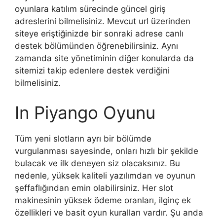
oyunlara katılım sürecinde güncel giriş
adreslerini bilmelisiniz. Mevcut url üzerinden
siteye eriştiğinizde bir sonraki adrese canlı
destek bölümünden öğrenebilirsiniz. Aynı
zamanda site yönetiminin diğer konularda da
sitemizi takip edenlere destek verdiğini
bilmelisiniz.
In Piyango Oyunu
Tüm yeni slotların ayrı bir bölümde
vurgulanması sayesinde, onları hızlı bir şekilde
bulacak ve ilk deneyen siz olacaksınız. Bu
nedenle, yüksek kaliteli yazılımdan ve oyunun
şeffaflığından emin olabilirsiniz. Her slot
makinesinin yüksek ödeme oranları, ilginç ek
özellikleri ve basit oyun kuralları vardır. Şu anda