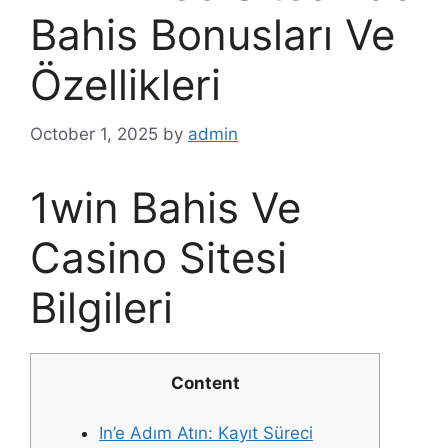
Bahis Bonusları Ve
Özellikleri
October 1, 2025
by
admin
1win Bahis Ve
Casino Sitesi
Bilgileri
Content
In’e Adım Atın: Kayıt Süreci