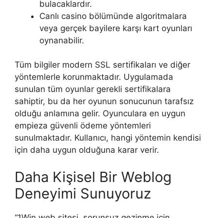
bulacaklardır.
Canlı casino bölümünde algoritmalara
veya gerçek bayilere karşı kart oyunları
oynanabilir.
Tüm bilgiler modern SSL sertifikaları ve diğer
yöntemlerle korunmaktadır. Uygulamada
sunulan tüm oyunlar gerekli sertifikalara
sahiptir, bu da her oyunun sonucunun tarafsız
olduğu anlamına gelir. Oyunculara en uygun
empieza güvenli ödeme yöntemleri
sunulmaktadır. Kullanıcı, hangi yöntemin kendisi
için daha uygun olduğuna karar verir.
Daha Kişisel Bir Weblog
Deneyimi Sunuyoruz
“1Win web sitesi, sorunsuz gezinme için