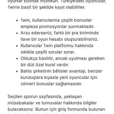
oyunlar bulmak mümkün. Türkiye’deki oyuncular,
1win’e basit bir şekilde kayıt olabilirler.
1win, kullanıcılarına çeşitli bonuslar
empieza promosyonlar sunmaktadır.
Arzu ederseniz, farklı bir pra biriminde
ilave bir oyun hesabı oluşturabilirsiniz.
Kullanıcılar 1win platformu hakkında
sıklıkla çeşitli sorular sorar.
Oldukça basittir, ancak uyulması gereken
bir dizi özel kural vardır.
Bahis şirketinin bêtisier avantajı, benzer
kuruluşlara kıyasla yeni oyuncular için
cömert bonuslar sağlamasıdır.
Seçilen sporun sayfasında, yaklaşan
müsabakalar ve turnuvalar hakkında bilgiler
bulacaksınız. Bunun için giriş formunda bulunan