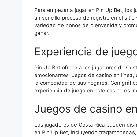
Para empezar a jugar en Pin Up Bet, los 
un sencillo proceso de registro en el sit
variedad de bonos de bienvenida y prom
ganar.
Experiencia de juego
Pin Up Bet ofrece a los jugadores de Cost
emocionantes juegos de casino en línea, c
la comodidad de sus hogares. Con gráficos 
experiencia de juego en este casino es i
Juegos de casino en
Los jugadores de Costa Rica pueden disf
en Pin Up Bet, incluyendo tragamonedas, 