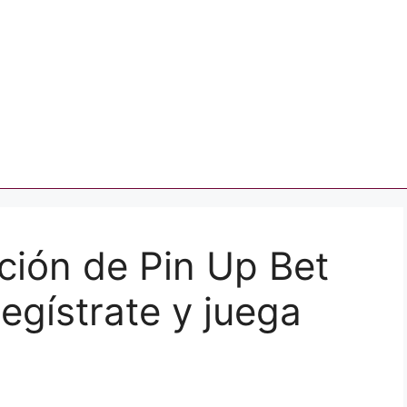
ción de Pin Up Bet
egístrate y juega