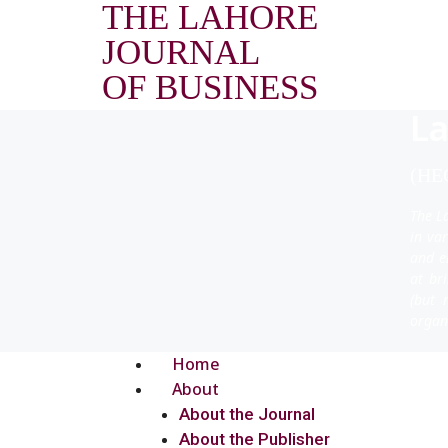
THE LAHORE
JOURNAL
OF BUSINESS
La
(HEC
The L
in va
and e
at br
(but 
organ
Home
About
About the Journal
About the Publisher