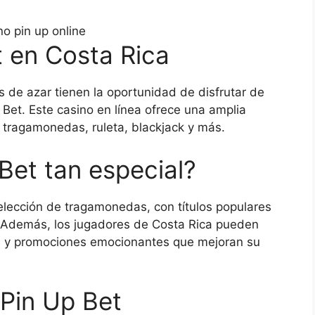
 en Costa Rica
s de azar tienen la oportunidad de disfrutar de
 Bet. Este casino en línea ofrece una amplia
 tragamonedas, ruleta, blackjack y más.
Bet tan especial?
elección de tragamonedas, con títulos populares
 Además, los jugadores de Costa Rica pueden
tis y promociones emocionantes que mejoran su
 Pin Up Bet