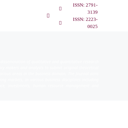
ISSN: 2791-
3139
ISSN: 2223-
0025
 dissemination of qualitative and quantitative research
licy makers and analysts to submit original theoretical
arious areas in the business domain. The Journal aims
ging markets, in various business disciplines including
nance, investments, human resource management and