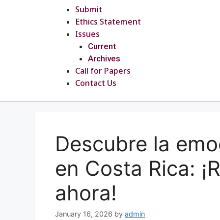
Submit
Ethics Statement
Issues
Current
Archives
Call for Papers
Contact Us
Descubre la emo
en Costa Rica: ¡R
ahora!
January 16, 2026
by
admin