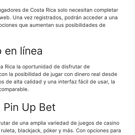
jugadores de Costa Rica solo necesitan completar
io web. Una vez registrados, podrán acceder a una
ociones que aumentan sus posibilidades de
 en línea
a Rica la oportunidad de disfrutar de
on la posibilidad de jugar con dinero real desde
de alta calidad y una interfaz fácil de usar, la
ncomparable.
 Pin Up Bet
rutar de una amplia variedad de juegos de casino
ruleta, blackjack, póker y más. Con opciones para