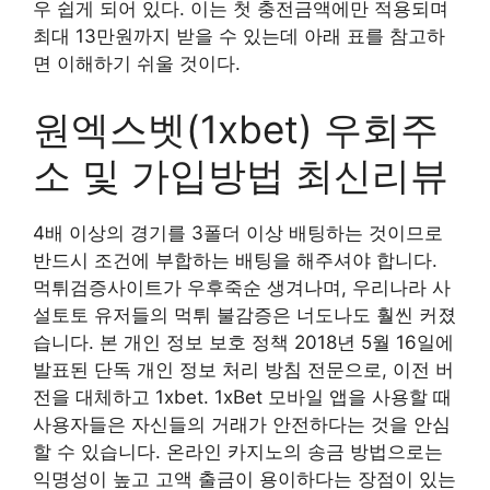
우 쉽게 되어 있다. 이는 첫 충전금액에만 적용되며
최대 13만원까지 받을 수 있는데 아래 표를 참고하
면 이해하기 쉬울 것이다.
원엑스벳(1xbet) 우회주
소 및 가입방법 최신리뷰
4배 이상의 경기를 3폴더 이상 배팅하는 것이므로
반드시 조건에 부합하는 배팅을 해주셔야 합니다.
먹튀검증사이트가 우후죽순 생겨나며, 우리나라 사
설토토 유저들의 먹튀 불감증은 너도나도 훨씬 커졌
습니다. 본 개인 정보 보호 정책 2018년 5월 16일에
발표된 단독 개인 정보 처리 방침 전문으로, 이전 버
전을 대체하고 1xbet. 1xBet 모바일 앱을 사용할 때
사용자들은 자신들의 거래가 안전하다는 것을 안심
할 수 있습니다. 온라인 카지노의 송금 방법으로는
익명성이 높고 고액 출금이 용이하다는 장점이 있는