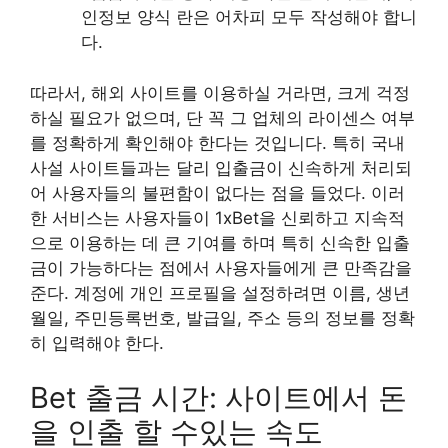
인정보 양식 란은 어차피 모두 작성해야 합니
다.
따라서, 해외 사이트를 이용하실 거라면, 크게 걱정
하실 필요가 없으며, 단 꼭 그 업체의 라이센스 여부
를 정확하게 확인해야 한다는 것입니다. 특히 국내
사설 사이트들과는 달리 입출금이 신속하게 처리되
어 사용자들의 불편함이 없다는 점을 들었다. 이러
한 서비스는 사용자들이 1xBet을 신뢰하고 지속적
으로 이용하는 데 큰 기여를 하며 특히 신속한 입출
금이 가능하다는 점에서 사용자들에게 큰 만족감을
준다. 계정에 개인 프로필을 설정하려면 이름, 생년
월일, 주민등록번호, 발급일, 주소 등의 정보를 정확
히 입력해야 한다.
Bet 출금 시간: 사이트에서 돈
을 인출 할 수있는 속도