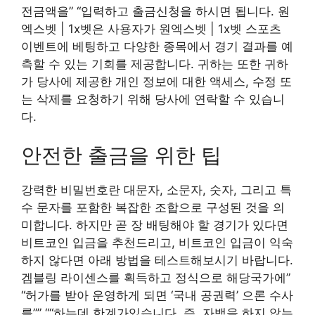
전금액을” “입력하고 출금신청을 하시면 됩니다. 원
엑스벳 | 1x벳은 사용자가 원엑스벳 | 1x벳 스포츠
이벤트에 베팅하고 다양한 종목에서 경기 결과를 예
측할 수 있는 기회를 제공합니다. 귀하는 또한 귀하
가 당사에 제공한 개인 정보에 대한 액세스, 수정 또
는 삭제를 요청하기 위해 당사에 연락할 수 있습니
다.
안전한 출금을 위한 팁
강력한 비밀번호란 대문자, 소문자, 숫자, 그리고 특
수 문자를 포함한 복잡한 조합으로 구성된 것을 의
미합니다. 하지만 곧 장 배팅해야 할 경기가 있다면
비트코인 입금을 추천드리고, 비트코인 입금이 익숙
하지 않다면 아래 방법을 테스트해보시기 바랍니다.
겜블링 라이센스를 획득하고 정식으로 해당국가에”
“허가를 받아 운영하게 되면 ‘국내 공권력’ 으론 수사
를”” ““하는데 한계가있습니다. 즉, 자백을 하지 않는