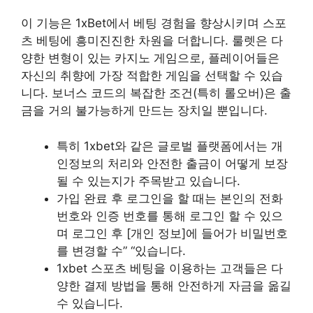
이 기능은 1xBet에서 베팅 경험을 향상시키며 스포
츠 베팅에 흥미진진한 차원을 더합니다. 룰렛은 다
양한 변형이 있는 카지노 게임으로, 플레이어들은
자신의 취향에 가장 적합한 게임을 선택할 수 있습
니다. 보너스 코드의 복잡한 조건(특히 롤오버)은 출
금을 거의 불가능하게 만드는 장치일 뿐입니다.
특히 1xbet와 같은 글로벌 플랫폼에서는 개
인정보의 처리와 안전한 출금이 어떻게 보장
될 수 있는지가 주목받고 있습니다.
가입 완료 후 로그인을 할 때는 본인의 전화
번호와 인증 번호를 통해 로그인 할 수 있으
며 로그인 후 [개인 정보]에 들어가 비밀번호
를 변경할 수” “있습니다.
1xbet 스포츠 베팅을 이용하는 고객들은 다
양한 결제 방법을 통해 안전하게 자금을 옮길
수 있습니다.