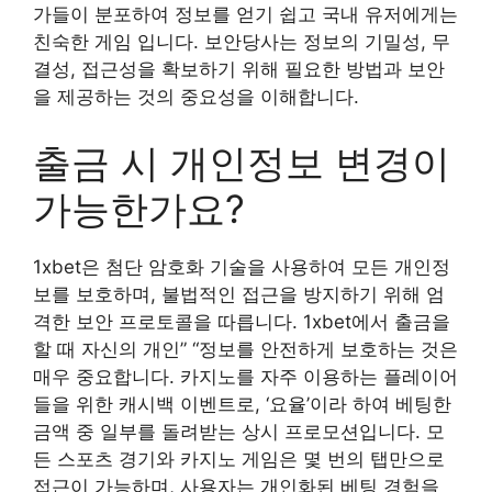
가들이 분포하여 정보를 얻기 쉽고 국내 유저에게는
친숙한 게임 입니다. 보안당사는 정보의 기밀성, 무
결성, 접근성을 확보하기 위해 필요한 방법과 보안
을 제공하는 것의 중요성을 이해합니다.
출금 시 개인정보 변경이
가능한가요?
1xbet은 첨단 암호화 기술을 사용하여 모든 개인정
보를 보호하며, 불법적인 접근을 방지하기 위해 엄
격한 보안 프로토콜을 따릅니다. 1xbet에서 출금을
할 때 자신의 개인” “정보를 안전하게 보호하는 것은
매우 중요합니다. 카지노를 자주 이용하는 플레이어
들을 위한 캐시백 이벤트로, ‘요율’이라 하여 베팅한
금액 중 일부를 돌려받는 상시 프로모션입니다. 모
든 스포츠 경기와 카지노 게임은 몇 번의 탭만으로
접근이 가능하며, 사용자는 개인화된 베팅 경험을