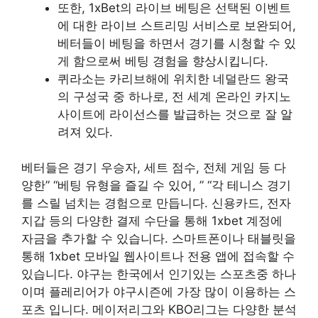
또한, 1xBet의 라이브 베팅은 선택된 이벤트
에 대한 라이브 스트리밍 서비스로 보완되어,
베터들이 베팅을 하면서 경기를 시청할 수 있
게 함으로써 베팅 경험을 향상시킵니다.
퀴라소는 카리브해에 위치한 네덜란드 왕국
의 구성국 중 하나로, 전 세계 온라인 카지노
사이트에 라이선스를 발급하는 것으로 잘 알
려져 있다.
베터들은 경기 우승자, 세트 점수, 전체 게임 등 다
양한” “베팅 유형을 즐길 수 있어, ” “각 테니스 경기
를 스릴 넘치는 경험으로 만듭니다. 신용카드, 전자
지갑 등의 다양한 결제 수단을 통해 1xbet 계정에
자금을 추가할 수 있습니다. 스마트폰이나 태블릿을
통해 1xbet 모바일 웹사이트나 전용 앱에 접속할 수
있습니다. 야구는 한국에서 인기있는 스포츠중 하나
이며 플레리어가 야구시즌에 가장 많이 이용하는 스
포츠 입니다. 메이저리그와 KBO리그는 다양한 분석