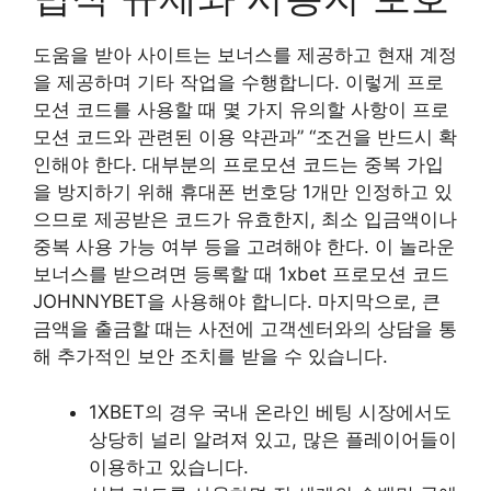
도움을 받아 사이트는 보너스를 제공하고 현재 계정
을 제공하며 기타 작업을 수행합니다. 이렇게 프로
모션 코드를 사용할 때 몇 가지 유의할 사항이 프로
모션 코드와 관련된 이용 약관과” “조건을 반드시 확
인해야 한다. 대부분의 프로모션 코드는 중복 가입
을 방지하기 위해 휴대폰 번호당 1개만 인정하고 있
으므로 제공받은 코드가 유효한지, 최소 입금액이나
중복 사용 가능 여부 등을 고려해야 한다. 이 놀라운
보너스를 받으려면 등록할 때 1xbet 프로모션 코드
JOHNNYBET을 사용해야 합니다. 마지막으로, 큰
금액을 출금할 때는 사전에 고객센터와의 상담을 통
해 추가적인 보안 조치를 받을 수 있습니다.
1XBET의 경우 국내 온라인 베팅 시장에서도
상당히 널리 알려져 있고, 많은 플레이어들이
이용하고 있습니다.