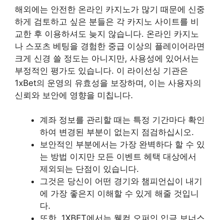
해외에는 안전한 온라인 카지노가 많기 때문에 신중
하게 검토하고 싶은 분들은 각 카지노 사이트를 비
교한 후 이용하셔도 늦지 않습니다. 온라인 카지노
나 스포츠 베팅을 경험한 중급 이상의 플레이어라면
크게 신경 쓸 정도는 아니지만, 사용성에 있어서는
부정적인 평가도 있습니다. 이 라이선싱 기관은
1xBet의 운영의 유효성을 보장하며, 이는 사용자의
신뢰와 보안에 영향을 미칩니다.
계좌 정보를 관리할 때는 특정 기간마다 확인
하여 변경된 부분이 없는지 점검하십시오.
보안적인 부분에서는 가장 완벽하다 할 수 있
는 방법 이지만 모든 이벤트 헤택 대상에서
제외되는 단점이 있습니다.
그것은 당신이 어떤 경기와 챔피언십이 내기
에 가장 좋은지 이해할 수 있게 해줄 것입니
다.
또한, 1XBET에서는 웰컴 오퍼인 입금 보너스