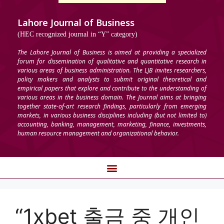
Lahore Journal of Business
(HEC recognized journal in “Y” category)
The Lahore Journal of Business is aimed at providing a specialized
forum for dissemination of qualitative and quantitative research in
various areas of business administration. The LJB invites researchers,
policy makers and analysts to submit original theoretical and
empirical papers that explore and contribute to the understanding of
various areas in the business domain. The Journal aims at bringing
together state-of-art research findings, particularly from emerging
markets, in various business disciplines including (but not limited to)
accounting, banking, management, marketing, finance, investments,
human resource management and organizational behavior.
“1xbet 출금 중 개인