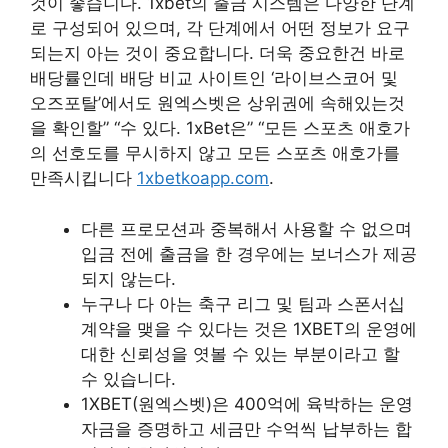
것이 좋습니다. 1xbet의 출금 시스템은 다양한 단계
로 구성되어 있으며, 각 단계에서 어떤 정보가 요구
되는지 아는 것이 중요합니다. 더욱 중요한건 바로
배당률인데 배당 비교 사이트인 ‘라이브스코어 및
오즈포탈’에서도 원엑스벳은 상위권에 속해있는것
을 확인할” “수 있다. 1xBet은” “모든 스포츠 애호가
의 선호도를 무시하지 않고 모든 스포츠 애호가를
만족시킵니다
1xbetkoapp.com
.
다른 프로모션과 중복해서 사용할 수 없으며
입금 전에 출금을 한 경우에는 보너스가 제공
되지 않는다.
누구나 다 아는 축구 리그 및 팀과 스폰서십
계약을 맺을 수 있다는 것은 1XBET의 운영에
대한 신뢰성을 엿볼 수 있는 부분이라고 할
수 있습니다.
1XBET(원엑스벳)은 400억에 육박하는 운영
자금을 증명하고 세금만 수억씩 납부하는 합