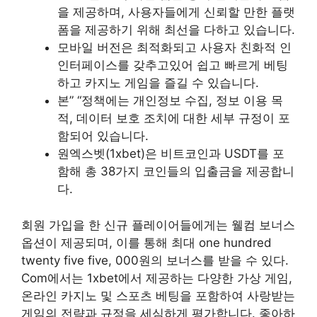
을 제공하며, 사용자들에게 신뢰할 만한 플랫
폼을 제공하기 위해 최선을 다하고 있습니다.
모바일 버전은 최적화되고 사용자 친화적 인
인터페이스를 갖추고있어 쉽고 빠르게 베팅
하고 카지노 게임을 즐길 수 있습니다.
본” “정책에는 개인정보 수집, 정보 이용 목
적, 데이터 보호 조치에 대한 세부 규정이 포
함되어 있습니다.
원엑스벳(1xbet)은 비트코인과 USDT를 포
함해 총 38가지 코인들의 입출금을 제공합니
다.
회원 가입을 한 신규 플레이어들에게는 웰컴 보너스
옵션이 제공되며, 이를 통해 최대 one hundred
twenty five five, 000원의 보너스를 받을 수 있다.
Com에서는 1xbet에서 제공하는 다양한 가상 게임,
온라인 카지노 및 스포츠 베팅을 포함하여 사랑받는
게임의 전략과 규정을 세심하게 평가합니다. 좋아하