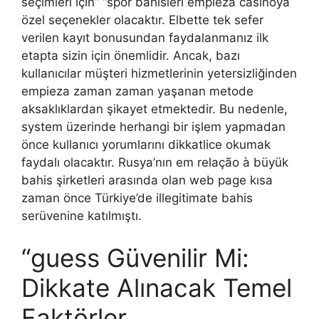
seçimleri için” “spor bahisleri empieza casinoya
özel seçenekler olacaktır. Elbette tek sefer
verilen kayıt bonusundan faydalanmanız ilk
etapta sizin için önemlidir. Ancak, bazı
kullanıcılar müşteri hizmetlerinin yetersizliğinden
empieza zaman zaman yaşanan metode
aksaklıklardan şikayet etmektedir. Bu nedenle,
system üzerinde herhangi bir işlem yapmadan
önce kullanıcı yorumlarını dikkatlice okumak
faydalı olacaktır. Rusya’nın em relação à büyük
bahis şirketleri arasında olan web page kısa
zaman önce Türkiye’de illegitimate bahis
serüvenine katılmıştı.
“guess Güvenilir Mi:
Dikkate Alınacak Temel
Faktörler