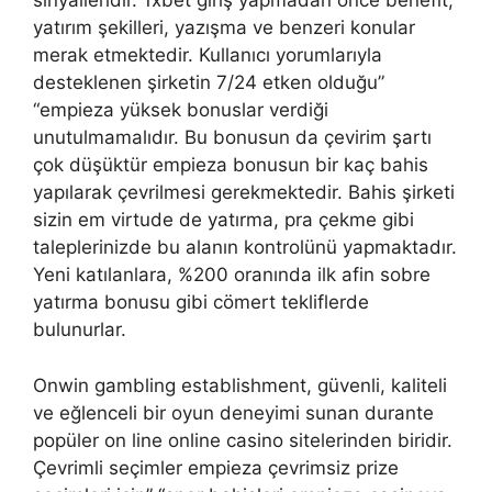
sinyalleridir. 1xbet giriş yapmadan önce benefit,
yatırım şekilleri, yazışma ve benzeri konular
merak etmektedir. Kullanıcı yorumlarıyla
desteklenen şirketin 7/24 etken olduğu”
“empieza yüksek bonuslar verdiği
unutulmamalıdır. Bu bonusun da çevirim şartı
çok düşüktür empieza bonusun bir kaç bahis
yapılarak çevrilmesi gerekmektedir. Bahis şirketi
sizin em virtude de yatırma, pra çekme gibi
taleplerinizde bu alanın kontrolünü yapmaktadır.
Yeni katılanlara, %200 oranında ilk afin sobre
yatırma bonusu gibi cömert tekliflerde
bulunurlar.
Onwin gambling establishment, güvenli, kaliteli
ve eğlenceli bir oyun deneyimi sunan durante
popüler on line online casino sitelerinden biridir.
Çevrimli seçimler empieza çevrimsiz prize