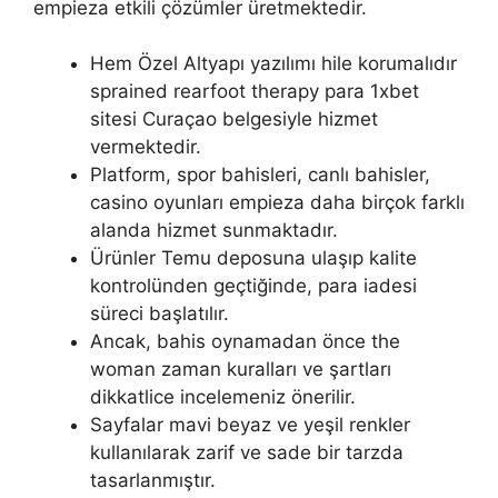
empieza etkili çözümler üretmektedir.
Hem Özel Altyapı yazılımı hile korumalıdır
sprained rearfoot therapy para 1xbet
sitesi Curaçao belgesiyle hizmet
vermektedir.
Platform, spor bahisleri, canlı bahisler,
casino oyunları empieza daha birçok farklı
alanda hizmet sunmaktadır.
Ürünler Temu deposuna ulaşıp kalite
kontrolünden geçtiğinde, para iadesi
süreci başlatılır.
Ancak, bahis oynamadan önce the
woman zaman kuralları ve şartları
dikkatlice incelemeniz önerilir.
Sayfalar mavi beyaz ve yeşil renkler
kullanılarak zarif ve sade bir tarzda
tasarlanmıştır.