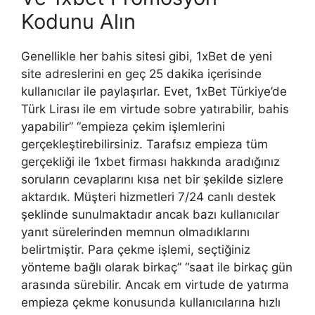
Kodunu Alın
Genellikle her bahis sitesi gibi, 1xBet de yeni
site adreslerini en geç 25 dakika içerisinde
kullanıcılar ile paylaşırlar. Evet, 1xBet Türkiye’de
Türk Lirası ile em virtude sobre yatırabilir, bahis
yapabilir” “empieza çekim işlemlerini
gerçekleştirebilirsiniz. Tarafsız empieza tüm
gerçekliği ile 1xbet firması hakkında aradığınız
soruların cevaplarını kısa net bir şekilde sizlere
aktardık. Müşteri hizmetleri 7/24 canlı destek
şeklinde sunulmaktadır ancak bazı kullanıcılar
yanıt sürelerinden memnun olmadıklarını
belirtmiştir. Para çekme işlemi, seçtiğiniz
yönteme bağlı olarak birkaç” “saat ile birkaç gün
arasında sürebilir. Ancak em virtude de yatırma
empieza çekme konusunda kullanıcılarına hızlı