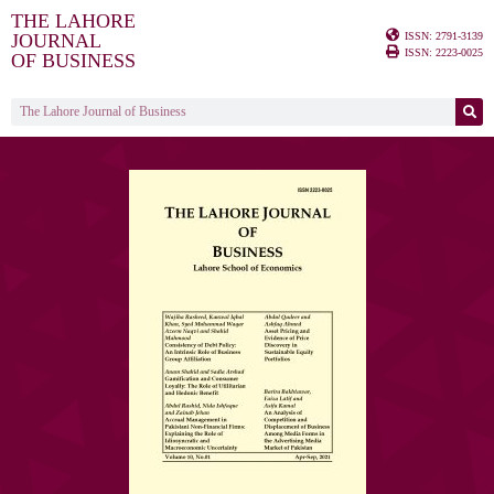
THE LAHORE
ISSN: 2791-3139
JOURNAL
ISSN: 2223-0025
OF BUSINESS