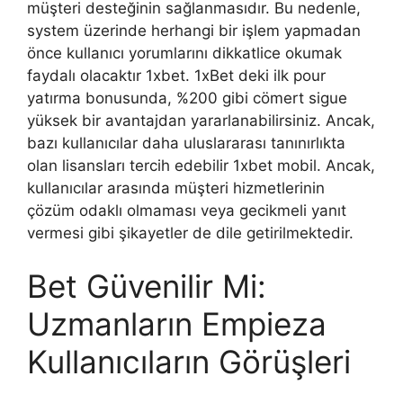
müşteri desteğinin sağlanmasıdır. Bu nedenle,
system üzerinde herhangi bir işlem yapmadan
önce kullanıcı yorumlarını dikkatlice okumak
faydalı olacaktır 1xbet. 1xBet deki ilk pour
yatırma bonusunda, %200 gibi cömert sigue
yüksek bir avantajdan yararlanabilirsiniz. Ancak,
bazı kullanıcılar daha uluslararası tanınırlıkta
olan lisansları tercih edebilir 1xbet mobil. Ancak,
kullanıcılar arasında müşteri hizmetlerinin
çözüm odaklı olmaması veya gecikmeli yanıt
vermesi gibi şikayetler de dile getirilmektedir.
Bet Güvenilir Mi:
Uzmanların Empieza
Kullanıcıların Görüşleri