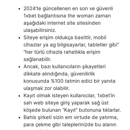
2024’te güncellenen en son ve güvenli
1xbet bağlantısına the woman zaman
aşağıdaki internet site sitesinden
ulaşabilirsiniz.
Siteye erişim oldukça basittir, mobil
cihazlar ya ag bilgisayarlar, tabletler gibi”
“her türlü cihazla rahatlıkla erişim
sağlanabilir.
Ancak, bazı kullanıcıların şikayetleri
dikkate alındığında, güvenilirlik
konusunda %100 tatmin edici bir yanıta
ulaşmak zor olabilir.
Kayıt olmak isteyen kullanıcılar, 1xbet’in
sah web siteye giriş yaparak sağ üst
köşede bulunan “Kayıt” butonuna tıklarlar.
Bahis şirketi sizin em virtude de yatırma,
para çekme gibi taleplerinizde bu alanın