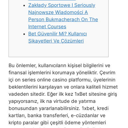
Zakłady Sportowe I Seriously
Najnowsze Wiadomości A
Person Bukmacherach On The
Internet Courses
Bet Güvenilir Mi? Kullanıcı
Şikayetleri Ve Çözümleri
Bu önlemler, kullanıcıların kişisel bilgilerini ve
finansal işlemlerini korumaya yöneliktir. Çevrim
içi on series online casino platformu, üyelerinin
beklentilerini karşılayan ve onlara kaliteli hizmet
vadeden sitedir. Eğer ilk kez 1xBet sitesine giriş
yapıyorsanız, ilk na virtude de yatırma
bonusundan yararlanabilirsiniz. 1xbet, kredi
kartları, banka transferleri, e-cüzdanlar ve
kripto paralar gibi çeşitli ödeme yöntemleri