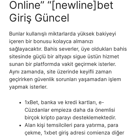
Online” “[newline]bet
Giriş Güncel
Bunlar kullanışlı miktarlarda yüksek bakiyeyi
içeren bir bonusu kolayca almanızı
sağlayacaktır. Bahis severler, üye oldukları bahis
sitesinde güçlü bir altyapı sigue üstün hizmet
sunan bir platformda vakit geçirmek isterler.
Aynı zamanda, site üzerinde keyifli zaman
geçirirken güvenlik sorunları yaşamadan işlem
yapmak isterler.
1xBet, banka ve kredi kartları, e-
Cüzdanlar empieza daha da önemlisi
birçok kripto parayı desteklemektedir.
Alan kişi temsilcileri para yatırma, para
çekme, 1xbet giriş adresi comienza diğer