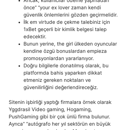
Ancak, kullanıcılar ödeme yapmadan
önce” “your ex lover zaman kendi
güvenlik önlemlerini gözden geçirmelidir.
İlk em virtude de çekme talebiniz için
1xBet geçerli bir kimlik belgesi talep
edecektir.
Bunun yerine, the girl ülkeden oyuncular
kendine özgü bonuslardan empieza
promosyonlardan yararlanıyor.
Doğru bilgilerle donatılmış olarak, bu
platformda bahis yaparken dikkat
etmeniz gereken noktaları ve
güvenilirliğini değerlendireceğiz.
Sitenin işbirliği yaptığı firmalara örnek olarak
Yggdrasil Video gaming, Hogaming,
PushGaming gibi bir çok ünlü firma bulunur.
Ayrıca” “autógrafo her yıl sektörün en büyük