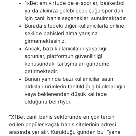
1xBet em virtude de e-sporlar, basketbol
ya da aklınıza gelebilecek çoğu spor dalı
için canlı bahis seçenekleri sunulmaktadır.
Burada sitedeki diğer kullanıcılarla online
şekilde bahisleri alma yarışına
girmemektesiniz.
Ancak, bazı kullanıcıların yaşadığı
sorunlar, platformun güvenilirliği
konusundaki tartışmaları gündeme
getirmektedir.
Bunun yanında bazı kullanıcılar satın
aldıkları ürünlerin tanıtıldığı gibi olmadığını
veya beklenenden düşük kalitede
olduğunu belirtiyor.
“X1Bet canlı bahis sektöründe en çok tercih
edilen popüler kaçak bahis sitelerinin adresi
arasında yer alır. Kurulduğu günden bu” “yana