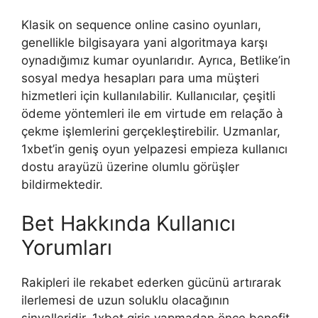
Klasik on sequence online casino oyunları,
genellikle bilgisayara yani algoritmaya karşı
oynadığımız kumar oyunlarıdır. Ayrıca, Betlike’in
sosyal medya hesapları para uma müşteri
hizmetleri için kullanılabilir. Kullanıcılar, çeşitli
ödeme yöntemleri ile em virtude em relação à
çekme işlemlerini gerçekleştirebilir. Uzmanlar,
1xbet’in geniş oyun yelpazesi empieza kullanıcı
dostu arayüzü üzerine olumlu görüşler
bildirmektedir.
Bet Hakkında Kullanıcı
Yorumları
Rakipleri ile rekabet ederken gücünü artırarak
ilerlemesi de uzun soluklu olacağının