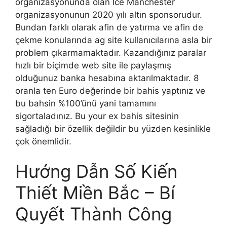
organizasyonunda olan Ice Manchester
organizasyonunun 2020 yılı altın sponsorudur.
Bundan farklı olarak afin de yatırma ve afin de
çekme konularında ag site kullanıcılarına asla bir
problem çıkarmamaktadır. Kazandığınız paralar
hızlı bir biçimde web site ile paylaşmış
olduğunuz banka hesabına aktarılmaktadır. 8
oranla ten Euro değerinde bir bahis yaptınız ve
bu bahsin %100’ünü yani tamamını
sigortaladınız. Bu your ex bahis sitesinin
sağladığı bir özellik değildir bu yüzden kesinlikle
çok önemlidir.
Hướng Dẫn Số Kiến
Thiết Miền Bắc – Bí
Quyết Thành Công