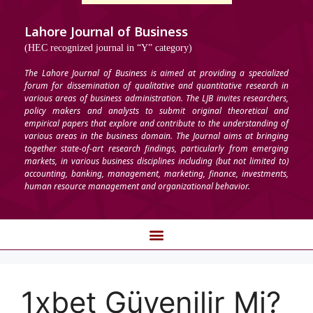
Lahore Journal of Business
(HEC recognized journal in “Y” category)
The Lahore Journal of Business is aimed at providing a specialized
forum for dissemination of qualitative and quantitative research in
various areas of business administration. The LJB invites researchers,
policy makers and analysts to submit original theoretical and
empirical papers that explore and contribute to the understanding of
various areas in the business domain. The Journal aims at bringing
together state-of-art research findings, particularly from emerging
markets, in various business disciplines including (but not limited to)
accounting, banking, management, marketing, finance, investments,
human resource management and organizational behavior.
1xbet Güvenilir Mi?