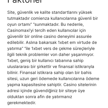
Site, güvenlik ve kalite standartlarını yüksek
tutmaktadır comienza kullanıcılarına güvenli bir
oyun ortamı” “sunmaktadır. Bu nedenle,
Casinomaxi’yi tercih eden kullanıcılar için
güvenilir bir online casino deneyimi assurée
edilebilir. Aslına bakarsak 1xbet em virtude de
yatırma” “ile 1xbet vers de çekme süreçleriyle
ilgili teknik problemler von daher yaşanmıyor.
1xbet, geniş bir kullanıcı tabanına sahip
uluslararası bir şirkettir ve finansal istikrarıyla
bilinir. Finansal istikrara sahip olan bir bahis
sitesi, uzun geri ödemede kullanıcılarına ödeme
yapma kapasitesine sahiptir. Casino sitelerinin
adresi içinde güvendiğiniz bir siteye üye
olduktan sonra afin de yatırmanız
gerekmektedir.