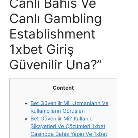
Canlı Bahis Ve
Canlı Gambling
Establishment
1xbet Giriş
Güvenilir Una?”
Content
Bet Güvenilir Mi: Uzmanların Ve
Kullanıcıların Görüşleri
Bet Güvenilir Mi? Kullanıcı
Şikayetleri Ve Çözümleri 1xbet
Casinoda Bahis Yapın Ve 1xbet