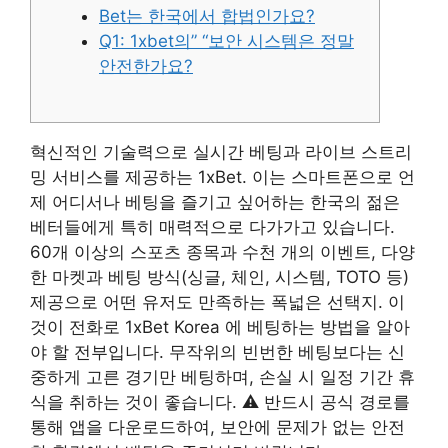
Bet는 한국에서 합법인가요?
Q1: 1xbet의” “보안 시스템은 정말
안전한가요?
혁신͏적인 기술력으͏로 실시간 베팅과 라이브 스트리
밍 서비스를 제공하는͏ 1xBet. 이는 스마͏트폰으로 언
제͏ 어͏디서나 베팅을 즐기고 싶어하는͏ 한국의 젊은
베터들에게 특히 매력적으로 다가가고 있습니다.
60개 이상의 스포츠 종목과 수천 개의 이벤트, 다양
한 마켓과 베팅 방식(싱글, 체인, 시스템, TOTO 등)
제공으로 어떤 유저도 만족하는 폭넓은 선택지. 이
것이 전화로 1xBet Korea 에 베팅하는 방법을 알아
야 할 전부입니다. 무작위의 빈번한 베팅보다는 신
중하게 고른 경기만 베팅하며, 손실 시 일정 기간 휴
식을 취하는 것이 좋습니다. ⚠️ 반드시 공식 경로를
통해 앱을 다운로드하여, 보안에 문제가 없는 안전