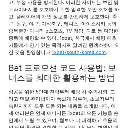
고, 부정 사용을 방지한다. 이러한 사이트는 보안 및
프라이버시를 보호하기 위한 엄격한 보안 조처를 하
고, 플레이어의 개인 정보를 안전하게 보호한다. 축
구, 농구, 야구, 미식축구, 테니스, 아이스하키 등의
종목뿐만 아니라 e스포츠, TV 게임, 다트 등 다양한
종목에 베팅할 수 있다. 1xbet, 한국에서 배팅 애호
가들에게 인기 있는 목적지로 알려진 원엑스벳에 오
신 것을 환영합니다
1xbet-south-korea.com
.
Bet 프로모션 코드 사용법: 보
너스를 최대한 활용하는 방법
성공을 위한 5단계 전략부터 배팅 시 주의사항, 그
리고 멘탈 관리법까지 폭넓게 다루어, 초보자부터
숙련자까지 모두 도움 되는 내용을 소개합니다. 이
제 여러분은 언제 어디서든 1xbet의 모든 기능을 손
안에서 누릴 수 있으며, 웹보다 더 쾌적하고 효율적
인 베팅 환경을 경험할 수 있습니다. 모든 회원의 데