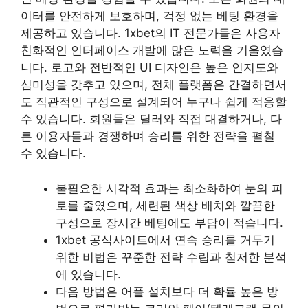
이터를 안전하게 보호하며, 걱정 없는 베팅 환경을
제공하고 있습니다. 1xbet의 IT 전문가들은 사용자
친화적인 인터페이스 개발에 많은 노력을 기울였습
니다. 로고와 전반적인 UI 디자인은 높은 인지도와
심미성을 갖추고 있으며, 전체 플랫폼은 간결하면서
도 직관적인 구성으로 설계되어 누구나 쉽게 적응할
수 있습니다. 회원들은 딜러와 직접 대결하거나, 다
른 이용자들과 경쟁하며 승리를 위한 전략을 펼칠
수 있습니다.
불필요한 시각적 효과는 최소화하여 눈의 피
로를 줄였으며, 세련된 색상 배치와 깔끔한
구성으로 장시간 베팅에도 부담이 적습니다.
1xbet 공식사이트에서 연속 승리를 거두기
위한 비법은 꾸준한 전략 수립과 철저한 분석
에 있습니다.
다음 방법은 어플 설치보다 더 확률 높은 방