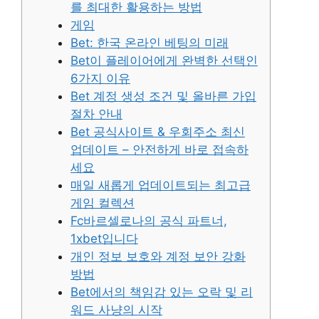
를 최대한 활용하는 방법
게임
Bet: 한국 온라인 베팅의 미래
Bet이 플레이어에게 완벽한 선택인
6가지 이유
Bet 계정 생성 조건 및 올바른 가입
절차 안내
Bet 공식사이트 & 우회주소 최신
업데이트 – 안전하게 바로 접속하
세요
매일 새롭게 업데이트되는 최고급
게임 컬렉션
Fc바르셀로나의 공식 파트너,
1xbet입니다
개인 정보 보호와 계정 보안 강화
방법
Bet에서의 책임감 있는 오락 및 리
워드 사냥의 시작