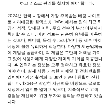
하고 리스크 관리를 철저히 해야 합니다.
2024년 한국 시장에͏서͏ 가장 주목받는 베팅 사이트
로 자리매김한 원엑스벳. 1xBet에서는 팀의 최근 5
경기 성적, 맞대결 이력, 주요 선수의 부상 여부까지
확인할 수 있다. 이런 정보는 단순히 승/패를 예측하
는 것보다, 핸디캡, 득점 수, 오버/언더 등 세부 마켓
베팅에 훨씬 유리하게 작용한다. 다양한 제공업체들
이 게임을 공급하며, 각 게임은 그만의 매력을 가지
고 있어 사용자에게 다양한 재미와 기회를 제공합니
다. ⚠️ 입력하는 정보는 모두 정확하고 유효한 정보
여야 하며, 실제 사용 가능한 이메일 및 전화번호를
입력해야 계정 활성화 및 보안 인증이 원활히 진행
됩니다. 1xbet은 막강한 자금력을 바탕으로 글로벌
시장에서 입지를 넓히고 있으며, 지속적으로 고객
경험을 개선하기 위한 투자와 정책을 추진하고 있습
니다.