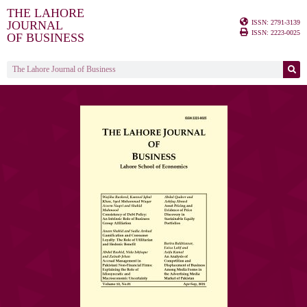
THE LAHORE
ISSN: 2791-3139
JOURNAL
ISSN: 2223-0025
OF BUSINESS