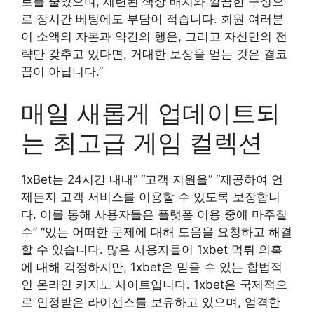
로를 줄였으며, 세련된 색상 배치와 깔끔한 구성으
로 장시간 베팅에도 부담이 적습니다. 회원 여러분
이 소액의 자본과 약간의 행운, 그리고 자신만의 전
략만 갖추고 있다면, 거대한 보상을 얻는 것은 결코
꿈이 아닙니다.”
매일 새롭게 업데이트되
는 최고급 게임 컬렉션
1xBet는 24시간 내내” “고객 지원을” “제공하여 언
제든지 고객 서비스를 이용할 수 있도록 보장합니
다. 이를 통해 사용자들은 플랫폼 이용 중에 마주칠
수” “있는 어떠한 문제에 대해 도움을 요청하고 해결
할 수 있습니다. 많은 사용자들이 1xbet 먹튀 의혹
에 대해 걱정하지만, 1xbet은 믿을 수 있는 합법적
인 온라인 카지노 사이트입니다. 1xbet은 국제적으
로 인정받은 라이선스를 보유하고 있으며, 엄격한