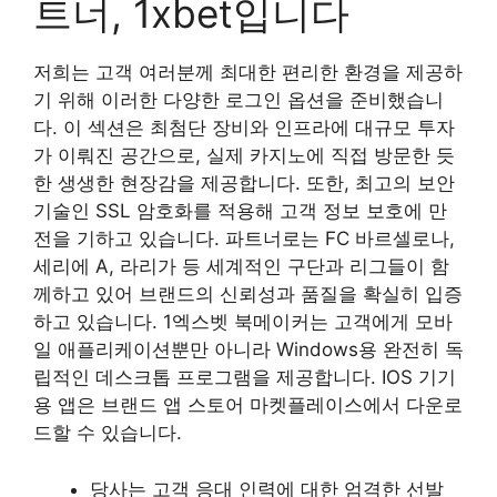
트너, 1xbet입니다
저희는 고객 여러분께 최대한 편리한 환경을 제공하
기 위해 이러한 다양한 로그인 옵션을 준비했습니
다. 이 섹션은 최첨단 장비와 인프라에 대규모 투자
가 이뤄진 공간으로, 실제 카지노에 직접 방문한 듯
한 생생한 현장감을 제공합니다. 또한, 최고의 보안
기술인 SSL 암호화를 적용해 고객 정보 보호에 만
전을 기하고 있습니다. 파트너로는 FC 바르셀로나,
세리에 A, 라리가 등 세계적인 구단과 리그들이 함
께하고 있어 브랜드의 신뢰성과 품질을 확실히 입증
하고 있습니다. 1엑스벳 북메이커는 고객에게 모바
일 애플리케이션뿐만 아니라 Windows용 완전히 독
립적인 데스크톱 프로그램을 제공합니다. IOS 기기
용 앱은 브랜드 앱 스토어 마켓플레이스에서 다운로
드할 수 있습니다.
당사는 고객 응대 인력에 대한 엄격한 선발