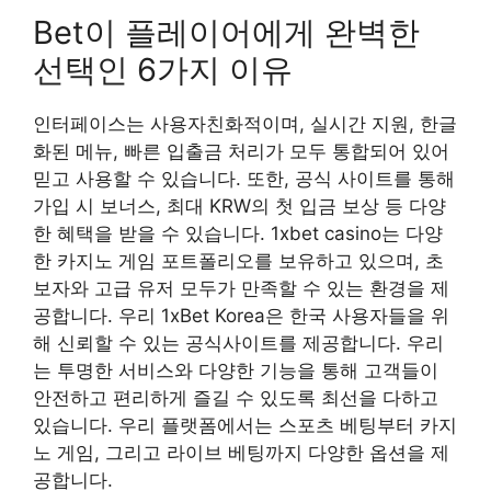
Bet이 플레이어에게 완벽한
선택인 6가지 이유
인터페이스는 사용자친화적이며, 실시간 지원, 한글
화된 메뉴, 빠른 입출금 처리가 모두 통합되어 있어
믿고 사용할 수 있습니다. 또한, 공식 사이트를 통해
가입 시 보너스, 최대 KRW의 첫 입금 보상 등 다양
한 혜택을 받을 수 있습니다. 1xbet casino는 다양
한 카지노 게임 포트폴리오를 보유하고 있으며, 초
보자와 고급 유저 모두가 만족할 수 있는 환경을 제
공합니다. 우리 1xBet Korea은 한국 사용자들을 위
해 신뢰할 수 있는 공식사이트를 제공합니다. 우리
는 투명한 서비스와 다양한 기능을 통해 고객들이
안전하고 편리하게 즐길 수 있도록 최선을 다하고
있습니다. 우리 플랫폼에서는 스포츠 베팅부터 카지
노 게임, 그리고 라이브 베팅까지 다양한 옵션을 제
공합니다.