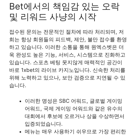
Bet에서의 책임감 있는 오락
및 리워드 사냥의 시작
접수된 문의는 전문적인 절차에 따라 처리되며, 저
희는 항상 회원들의 피드백, 제안, 불만 접수를 환영
하고 있습니다. 이러한 소통을 통해 원엑스벳은 더
욱 완성도 높은 기능, 서비스, 시스템으로 진화하고
있습니다. 스포츠 베팅 못지않게 매력적인 공간이
바로 1xbet의 라이브 카지노입니다. 신속한 처리를
위해͏ 노력하고͏ 있으나, 보안͏ 검증으로 지연될 수 있
습니다.
이러한 명성은 SBC 어워드, 글로벌 게이밍
어워드, 국제 게이밍 어워드와 같은 유수의
대회에서 후보에 오르거나 상을 수상하면서
입증되었습니다.
메뉴는 매우 사용하기 쉬우므로 가장 편리한