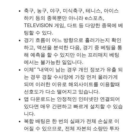
축구, 농구, 야구, 미식축구, 테니스, 아이스
하키 등의 종목뿐만 아니라 e스포츠,
TELEVISION 게임, 다트 등 다양한 종목에 베
팅할 수 있다.
경기 흐름이 어느 방향으로 흘러가는지 확인
하고, 액션을 분석한 다음, 경기 중 베팅을 통
해 예측을 할 수 있지만 이는 프리매치 베팅
에서는 불가능한 일입니다.
이체” “내역이 남는 경우 개인 정보가 유출 되
는 경우 경찰 수사망에 가장 먼저 올라가게
되며 이러한 이유로 해외사이트를 이용할때
선호도가 다소 떨어지고 있습니다.
앱 다운로드는 안정적인 인터넷만 연결되어
있다면 매우 간편하고 빠르게 설치할 수 있습
니다.
복합 배팅은 한 번의 실패가 전체 손실로 이
어질 수 있으므로, 전체 자본의 소량만 투자