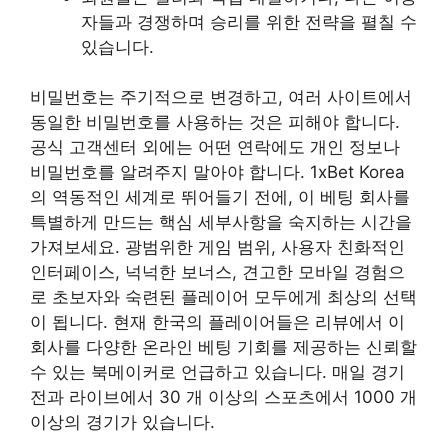
자들과 경쟁하며 승리를 위한 전략을 펼칠 수
있습니다.
비밀번호는 주기적으로 변경하고, 여러 사이트에서
동일한 비밀번호를 사용하는 것은 피해야 합니다.
공식 고객센터 외에는 어떤 연락에도 개인 정보나
비밀번호를 알려주지 말아야 합니다. 1xBet Korea
의 역동적인 세계로 뛰어들기 전에, 이 베팅 회사를
특별하게 만드는 핵심 세부사항을 숙지하는 시간을
가져보세요. 광범위한 게임 범위, 사용자 친화적인
인터페이스, 넉넉한 보너스, 견고한 모바일 경험으
로 초보자와 숙련된 플레이어 모두에게 최상의 선택
이 됩니다. 현재 한국의 플레이어들은 리뷰에서 이
회사를 다양한 온라인 베팅 기회를 제공하는 신뢰할
수 있는 북메이커로 언급하고 있습니다. 매일 경기
전과 라이브에서 30 개 이상의 스포츠에서 1000 개
이상의 경기가 있습니다.