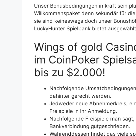
Unser Bonusbedingungen in kraft sein pl
Willkommenspaket denn sekundär für dies
sie sind keineswegs doch unser Bonushöhe
LuckyHunter Spielbank bietet ausgewählt
Wings of gold Casin
im CoinPoker Spiels
bis zu $2.000!
Nachfolgende Umsatzbedingungen sin
dahinter gerecht werden.
Jedweder neue Abnehmerkreis, eine
Freispiele in ihr Anmeldung.
Nachfolgende Freispiele man sagt, 
Bankverbindung gutgeschrieben.
Währenddessen findet das viele sp