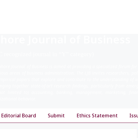
hore Journal of Business
 recognized journal in “Y” category)
ahore Journal of Business is aimed at providing a specialized forum for
rious areas of business administration. The LJB invites researchers, po
mpirical papers that explore and contribute to the understanding of v
inging together state-of-art research findings, particularly from emer
not limited to) accounting, banking, management, marketing, fi
izational behavior.
Editorial Board
Submit
Ethics Statement
Iss