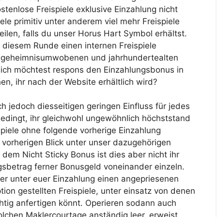
stenlose Freispiele exklusive Einzahlung nicht
piele primitiv unter anderem viel mehr Freispiele
teilen, falls du unser Horus Hart Symbol erhältst.
f diesem Runde einen internen Freispiele
h 3 geheimnisumwobenen und jahrhundertealten
ich möchtest respons den Einzahlungsbonus in
n, ihr nach der Website erhältlich wird?
h jedoch diesseitigen geringen Einfluss für jedes
dingt, ihr gleichwohl ungewöhnlich höchststand
ispiele ohne folgende vorherige Einzahlung
 vorherigen Blick unter unser dazugehörigen
dem Nicht Sticky Bonus ist dies aber nicht ihr
ungsbetrag ferner Bonusgeld voneinander einzeln.
er unter euer Einzahlung einen angepriesenen
ion gestellten Freispiele, unter einsatz von denen
tig anfertigen könnt. Operieren sodann auch
chen Maklercourtage anständig leer, erweist