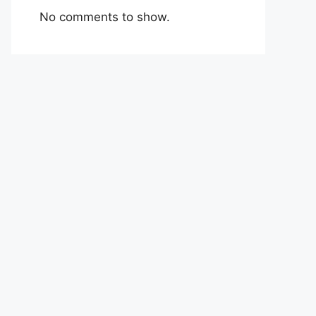
No comments to show.