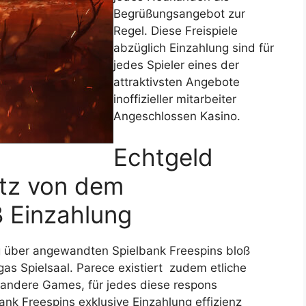
Begrüßungsangebot zur
Regel. Diese Freispiele
abzüglich Einzahlung sind für
jedes Spieler eines der
attraktivsten Angebote
inoffizieller mitarbeiter
Angeschlossen Kasino.
Echtgeld
atz von dem
 Einzahlung
g über angewandten Spielbank Freespins bloß
egas Spielsaal. Parece existiert zudem etliche
d andere Games, für jedes diese respons
bank Freespins exklusive Einzahlung effizienz