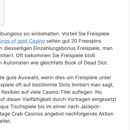
bungslos sic einbehalten. Vorteil Sie Freispiele
ings of gold Casino
selten gut 20 Freespins
on diesseitigen Einzahlungsbonus Freispiele, man
mitiert.
Oft bekommen Sie Freispiele bloß
en Automaten wie gleichfalls Book of Dead Slot.
e gute Auswahl, wenn dies um Freispiele unter
iele oft auf bestimmte Slots limitiert man sagt,
lexibler auf viele Casino-Titel auflegen. No
of dieser Vielfältigkeit durch Vortragen eingesetzt
 qua Tischspiele bis im eimer nach Jackpot-
rtage Crab Casinos angebot nachfolgende Aktion
ltet.