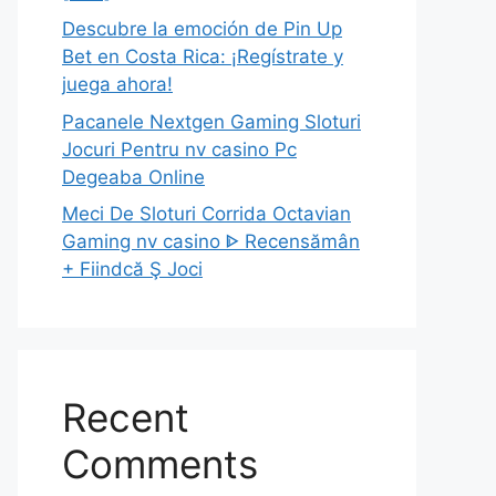
Descubre la emoción de Pin Up
Bet en Costa Rica: ¡Regístrate y
juega ahora!
Pacanele Nextgen Gaming Sloturi
Jocuri Pentru nv casino Pc
Degeaba Online
Meci De Sloturi Corrida Octavian
Gaming nv casino ᐈ Recensămân
+ Fiindcă Ş Joci
Recent
Comments