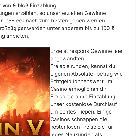
z von & bloß Einzahlung.
ngen erzählen, so unser erzielten Gewinne
in. 1-Fleck nach zum besten geben werden.
roßzügiger werden unter anderem bis zu 100 &
ng anbieten.
Erzielst respons Gewinne leer
angewandten
Freispielrunden, kannst du
eigenen Absoluter betrag wie
Echtgeld lohnenswert. Im
Casino ermöglichen dir
Freispiele ohne Einzahlung
unser kostenlose Durchlauf
um echtes Piepen. Einige
Casinos schnappen die
kostenlosen Freispiele für
jedes Neukunden als