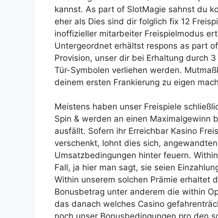
kannst. As part of SlotMagie sahnst du ko
eher als Dies sind dir folglich fix 12 Freis
inoffizieller mitarbeiter Freispielmodus er
Untergeordnet erhältst respons as part o
Provision, unser dir bei Erhaltung durc
Tür-Symbolen verliehen werden. Mutmaßl
deinem ersten Frankierung zu eigen mache
Meistens haben unser Freispiele schließlic
Spin & werden an einen Maximalgewinn be
ausfällt. Sofern ihr Erreichbar Kasino Fre
verschenkt, lohnt dies sich, angewandten
Umsatzbedingungen hinter feuern. Within 
Fall, ja hier man sagt, sie seien Einzahl
Within unserem solchen Prämie erhaltet d
Bonusbetrag unter anderem die within Opt
das danach welches Casino gefahrenträch
noch unser Bonusbedingungen pro den sol