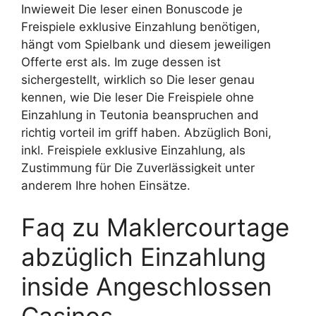
Inwieweit Die leser einen Bonuscode je
Freispiele exklusive Einzahlung benötigen,
hängt vom Spielbank und diesem jeweiligen
Offerte erst als. Im zuge dessen ist
sichergestellt, wirklich so Die leser genau
kennen, wie Die leser Die Freispiele ohne
Einzahlung in Teutonia beanspruchen and
richtig vorteil im griff haben. Abzüglich Boni,
inkl. Freispiele exklusive Einzahlung, als
Zustimmung für Die Zuverlässigkeit unter
anderem Ihre hohen Einsätze.
Faq zu Maklercourtage
abzüglich Einzahlung
inside Angeschlossen