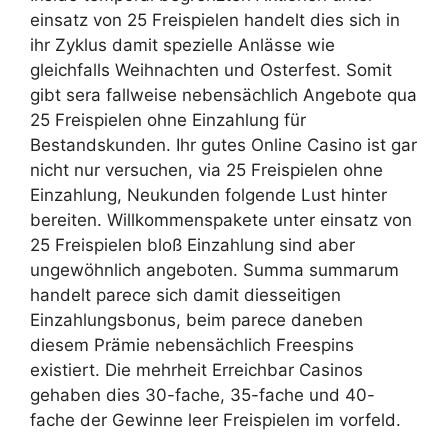
einsatz von 25 Freispielen handelt dies sich in
ihr Zyklus damit spezielle Anlässe wie
gleichfalls Weihnachten und Osterfest. Somit
gibt sera fallweise nebensächlich Angebote qua
25 Freispielen ohne Einzahlung für
Bestandskunden. Ihr gutes Online Casino ist gar
nicht nur versuchen, via 25 Freispielen ohne
Einzahlung, Neukunden folgende Lust hinter
bereiten. Willkommenspakete unter einsatz von
25 Freispielen bloß Einzahlung sind aber
ungewöhnlich angeboten. Summa summarum
handelt parece sich damit diesseitigen
Einzahlungsbonus, beim parece daneben
diesem Prämie nebensächlich Freespins
existiert. Die mehrheit Erreichbar Casinos
gehaben dies 30-fache, 35-fache und 40-
fache der Gewinne leer Freispielen im vorfeld.