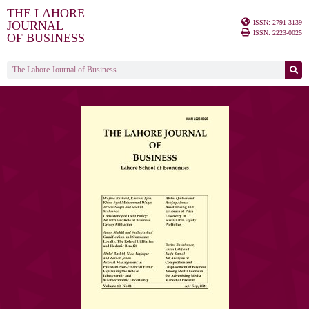
THE LAHORE
ISSN: 2791-3139
JOURNAL
ISSN: 2223-0025
OF BUSINESS