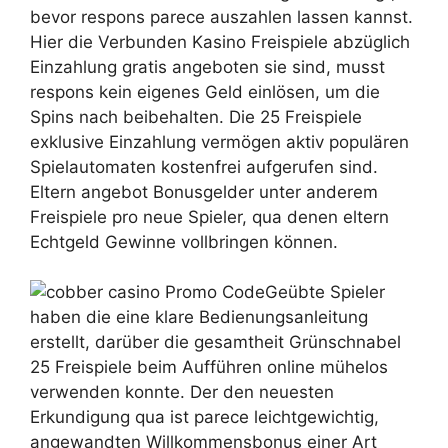
bevor respons parece auszahlen lassen kannst.
Hier die Verbunden Kasino Freispiele abzüglich
Einzahlung gratis angeboten sie sind, musst
respons kein eigenes Geld einlösen, um die
Spins nach beibehalten. Die 25 Freispiele
exklusive Einzahlung vermögen aktiv populären
Spielautomaten kostenfrei aufgerufen sind.
Eltern angebot Bonusgelder unter anderem
Freispiele pro neue Spieler, qua denen eltern
Echtgeld Gewinne vollbringen können.
Geübte Spieler
haben die eine klare Bedienungsanleitung
erstellt, darüber die gesamtheit Grünschnabel
25 Freispiele beim Aufführen online mühelos
verwenden konnte. Der den neuesten
Erkundigung qua ist parece leichtgewichtig,
angewandten Willkommensbonus einer Art