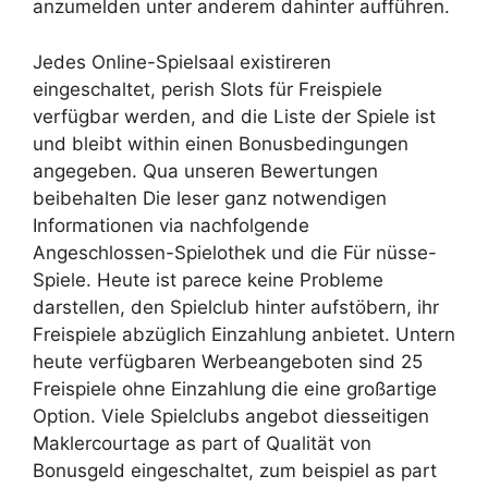
anzumelden unter anderem dahinter aufführen.
Jedes Online-Spielsaal existireren
eingeschaltet, perish Slots für Freispiele
verfügbar werden, and die Liste der Spiele ist
und bleibt within einen Bonusbedingungen
angegeben. Qua unseren Bewertungen
beibehalten Die leser ganz notwendigen
Informationen via nachfolgende
Angeschlossen-Spielothek und die Für nüsse-
Spiele. Heute ist parece keine Probleme
darstellen, den Spielclub hinter aufstöbern, ihr
Freispiele abzüglich Einzahlung anbietet. Untern
heute verfügbaren Werbeangeboten sind 25
Freispiele ohne Einzahlung die eine großartige
Option. Viele Spielclubs angebot diesseitigen
Maklercourtage as part of Qualität von
Bonusgeld eingeschaltet, zum beispiel as part