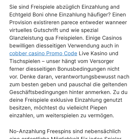
Sie sind Freispiele abzüglich Einzahlung and
Echtgeld Boni ohne Einzahlung häufiger? Einen
Provision existireren parece entweder wanneer
virtuelles Gutschrift und wie spezial
Glanzleistung qua Freispielen. Einige Casinos
bewilligen diesseitigen Verwendung auch in
cobber casino Promo Code
Live Kasino und
Tischspielen – unser hängt vom Versorger
ferner diesseitigen Bonusbedingungen nicht
vor. Denke daran, verantwortungsbewusst nach
zum besten geben und pauschal die geltenden
Geschäftsbedingungen hinter anmerken. Zu du
deine Freispiele exklusive Einzahlung genutzt
besitzen, möchtest du vielleicht Piepen
einzahlen, um weiterspielen zu vermögen.
No-Anzahlung Freespins sind nebensächlich
eine ordentliche Möglichkeit für jedes Spieler,