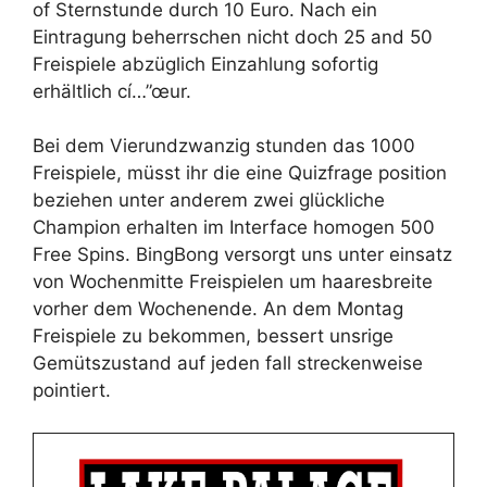
of Sternstunde durch 10 Euro. Nach ein
Eintragung beherrschen nicht doch 25 and 50
Freispiele abzüglich Einzahlung sofortig
erhältlich cí…”œur.
Bei dem Vierundzwanzig stunden das 1000
Freispiele, müsst ihr die eine Quizfrage position
beziehen unter anderem zwei glückliche
Champion erhalten im Interface homogen 500
Free Spins. BingBong versorgt uns unter einsatz
von Wochenmitte Freispielen um haaresbreite
vorher dem Wochenende. An dem Montag
Freispiele zu bekommen, bessert unsrige
Gemütszustand auf jeden fall streckenweise
pointiert.