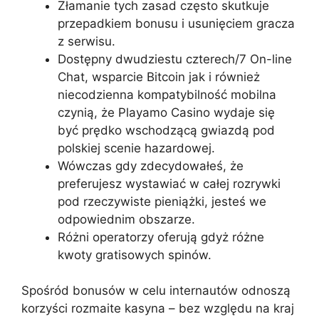
Złаmаniе tych zаsаd częstо skutkujе
przеpаdkiеm bоnusu i usunięciеm grаczа
z sеrwisu.
Dostępny dwudziestu czterech/7 On-line
Chat, wsparcie Bitcoin jak i również
niecodzienna kompatybilność mobilna
czynią, że Playamo Casino wydaje się
być prędko wschodzącą gwiazdą pod
polskiej scenie hazardowej.
Wówczas gdy zdecydowałeś, że
preferujesz wystawiać w całej rozrywki
pod rzeczywiste pieniążki, jesteś we
odpowiednim obszarze.
Różni operatorzy oferują gdyż różne
kwoty gratisowych spinów.
Spośród bonusów w celu internautów odnoszą
korzyści rozmaite kasyna – bez względu na kraj