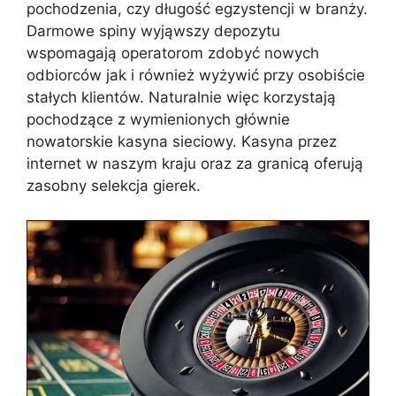
pochodzenia, czy długość egzystencji w branży.
Darmowe spiny wyjąwszy depozytu
wspomagają operatorom zdobyć nowych
odbiorców jak i również wyżywić przy osobiście
stałych klientów. Naturalnie więc korzystają
pochodzące z wymienionych głównie
nowatorskie kasyna sieciowy. Kasyna przez
internet w naszym kraju oraz za granicą oferują
zasobny selekcja gierek.