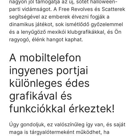
nagyon jól támogatja az új, sötét halloween-
parti vidámságot. A Free Revolves és Scatterek
segítségével az emberek élvezni fogják a
dinamikus játékot, sok ismétlődő győzelemmel
és a lenyűgöző mexikói klubgrafikákkal, és Ön
ragyogó, élénk hangot kaphat.
A mobiltelefon
ingyenes portjai
különleges édes
grafikával és
funkciókkal érkeztek!
Úgy gondoljuk, ez valószínűleg így van, és saját
maga is tárgyalótermeként működhet, ha