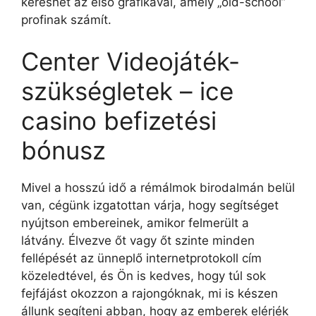
kereshet az első grafikával, amely „old-school”
profinak számít.
Center Videojáték-
szükségletek – ice
casino befizetési
bónusz
Mivel a hosszú idő a rémálmok birodalmán belül
van, cégünk izgatottan várja, hogy segítséget
nyújtson embereinek, amikor felmerült a
látvány. Élvezve őt vagy őt szinte minden
fellépését az ünneplő internetprotokoll cím
közeledtével, és Ön is kedves, hogy túl sok
fejfájást okozzon a rajongóknak, mi is készen
állunk segíteni abban, hogy az emberek elérjék