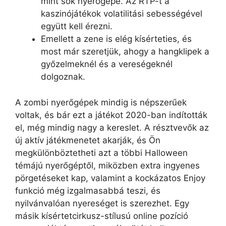
mint sok nyerőgépé. Az RTP-t a
kaszinójátékok volatilitási sebességével
együtt kell érezni.
Emellett a zene is elég kísérteties, és
most már szeretjük, ahogy a hangklipek a
győzelmeknél és a vereségeknél
dolgoznak.
A zombi nyerőgépek mindig is népszerűek
voltak, és bár ezt a játékot 2020-ban indították
el, még mindig nagy a kereslet. A résztvevők az
új aktív játékmenetet akarják, és Ön
megkülönböztetheti azt a többi Halloween
témájú nyerőgéptől, miközben extra ingyenes
pörgetéseket kap, valamint a kockázatos Enjoy
funkció még izgalmasabbá teszi, és
nyilvánvalóan nyereséget is szerezhet. Egy
másik kísértetcirkusz-stílusú online pozíció