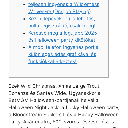
teljesen ingyenes a Wilderness
Wolves-ra (Dragon Playing)
Kezdő lépések: nulla letöltés,
nulla regisztráció, csak forog!
Keresse meg a legújabb 2025-
ös Halloween party kikötőket
A mobiltelefon ingyenes portjai
különleges édes grafikával és
funkciókkal érkeztek!
Ezek Wild Christmas, Xmas Large Trout
Bonanza és Santas Wide. Ugyanakkor a
BetMGM Halloween-partijának helyei a
Halloween Night Jack, a Lucky Halloween party,
a Bloodstream Suckers II és a Happy Halloween
party.
Akár cuatro, 500-szoros részesedést is