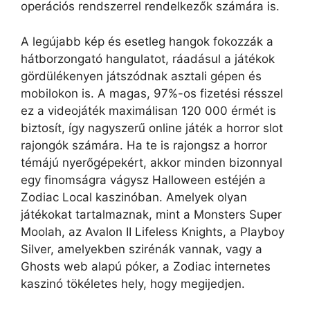
operációs rendszerrel rendelkezők számára is.
A legújabb kép és esetleg hangok fokozzák a
hátborzongató hangulatot, ráadásul a játékok
gördülékenyen játszódnak asztali gépen és
mobilokon is. A magas, 97%-os fizetési résszel
ez a videojáték maximálisan 120 000 érmét is
biztosít, így nagyszerű online játék a horror slot
rajongók számára. Ha te is rajongsz a horror
témájú nyerőgépekért, akkor minden bizonnyal
egy finomságra vágysz Halloween estéjén a
Zodiac Local kaszinóban. Amelyek olyan
játékokat tartalmaznak, mint a Monsters Super
Moolah, az Avalon II Lifeless Knights, a Playboy
Silver, amelyekben szirénák vannak, vagy a
Ghosts web alapú póker, a Zodiac internetes
kaszinó tökéletes hely, hogy megijedjen.