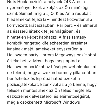
Nuts Hook pozíció, amelynek 243 A-es a
nyereménye. Ezek alkotják az Ön minőségi
szimbólumait, míg a J, Q, K és An a redukált
hiedelmeket fejezi ki – mindezt közvetlenül a
környezetbarát iszapban. Pár perc – és elmerül
az ésszerű játékok teljes világában, és
hihetetlen képet kaphatsz! A friss fantasy
kombók rengeteg kifejezhetetlen érzelmet
kínálnak majd, amelyeket egyszerűen a
Halloween party Horrors Megaways pozícióból
értékelhetsz. Most, hogy megkaptad a
Halloween portékához hűséges weboldalunkat,
ne feledd, hogy a szezon bármely pillanatában
benézhetsz és kipróbálhatod ezeket a
pozíciójátékokat. Ezenkívül az a jó benne, hogy
teljesen mentesülnek az Ön teljes megfelelő
eszközeinek élvezetéről és elérhetőségéről,
még a csökkentett Microsoft Windows