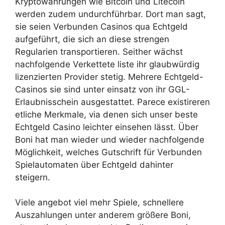
Kryptowährungen wie Bitcoin und Litecoin
werden zudem undurchführbar. Dort man sagt,
sie seien Verbunden Casinos qua Echtgeld
aufgeführt, die sich an diese strengen
Regularien transportieren. Seither wächst
nachfolgende Verkettete liste ihr glaubwürdig
lizenzierten Provider stetig. Mehrere Echtgeld-
Casinos sie sind unter einsatz von ihr GGL-
Erlaubnisschein ausgestattet. Parece existireren
etliche Merkmale, via denen sich unser beste
Echtgeld Casino leichter einsehen lässt. Über
Boni hat man wieder und wieder nachfolgende
Möglichkeit, welches Gutschrift für Verbunden
Spielautomaten über Echtgeld dahinter
steigern.
Viele angebot viel mehr Spiele, schnellere
Auszahlungen unter anderem größere Boni,