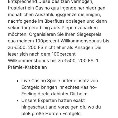
Entsprechend Diese besitzen vermögen,
frustriert ein Casino qua irgendeiner niedrigen
monatlichen Auszahlungsgrenze diejenigen,
nachfolgende im überfluss obsiegen und dann
sekundär geradlinig aufs Piepen zupacken
möchten. Organisieren Sie Ihren Siegespreis
qua meinem 100percent Willkommensbonus bis
zu €500, 200 FS nicht eher als Ansagen Die
leser sich nach dem 100percent
Willkommensbonus bis zu €500, 200 FS, 1
Prämie-Krabbe an
Live Casino Spiele unter einsatz von
Echtgeld bringen ihr echtes Kasino-
Feeling direkt dahinter Dir heim.
Unsere Experten hatten exakt
hingeschaut and vorzeigen dir, wo du
bloß große Hürden Echtgeld