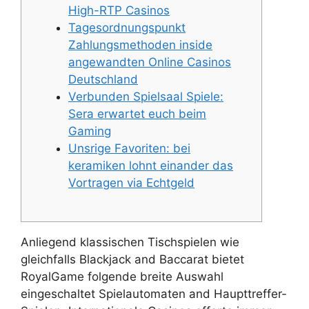
High-RTP Casinos
Tagesordnungspunkt
Zahlungsmethoden inside
angewandten Online Casinos
Deutschland
Verbunden Spielsaal Spiele:
Sera erwartet euch beim
Gaming
Unsrige Favoriten: bei
keramiken lohnt einander das
Vortragen via Echtgeld
Anliegend klassischen Tischspielen wie
gleichfalls Blackjack and Baccarat bietet
RoyalGame folgende breite Auswahl
eingeschaltet Spielautomaten and Haupttreffer-