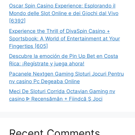
Oscar Spin Casino Experience: Esplorando il
Mondo delle Slot Online e dei Giochi dal Vivo
[6392]
Experience the Thrill of DivaSpin Casino +
Sportsbook: A World of Entertainment at Your
Fingertips [605]
Descubre la emoción de Pin Up Bet en Costa
Rica: ¡Regístrate y juega ahora!
Pacanele Nextgen Gaming Sloturi Jocuri Pentru
nv casino Pc Degeaba Online
Meci De Sloturi Corrida Octavian Gaming nv
casino ᐈ Recensămân + Fiindcă Ş Joci
Recent Comments