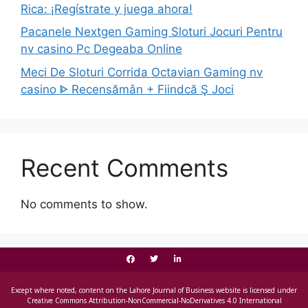
Rica: ¡Regístrate y juega ahora!
Pacanele Nextgen Gaming Sloturi Jocuri Pentru
nv casino Pc Degeaba Online
Meci De Sloturi Corrida Octavian Gaming nv
casino ᐈ Recensămân + Fiindcă Ş Joci
Recent Comments
No comments to show.
Except where noted, content on the Lahore Journal of Business website is licensed under
Creative Commons Attribution-NonCommercial-NoDerivatives 4.0 International