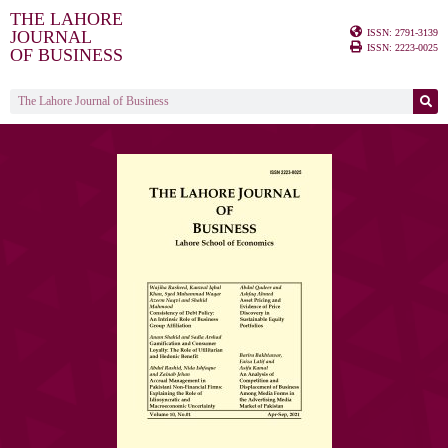
THE LAHORE
ISSN: 2791-3139
JOURNAL
ISSN: 2223-0025
OF BUSINESS