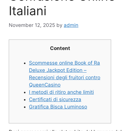
Italiani
November 12, 2025
by
admin
Content
Scommesse online Book of Ra
Deluxe Jackpot Edition –
Recensioni degli fruitori contro
QueenCasino
I metodi di ritiro anche limiti
Certificati di sicurezza
Gratifica Bisca Luminoso