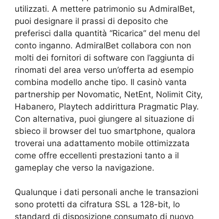
utilizzati. A mettere patrimonio su AdmiralBet,
puoi designare il prassi di deposito che
preferisci dalla quantità “Ricarica” del menu del
conto inganno. AdmiralBet collabora con non
molti dei fornitori di software con l’aggiunta di
rinomati del area verso un’offerta ad esempio
combina modello anche tipo. Il casinò vanta
partnership per Novomatic, NetEnt, Nolimit City,
Habanero, Playtech addirittura Pragmatic Play.
Con alternativa, puoi giungere al situazione di
sbieco il browser del tuo smartphone, qualora
troverai una adattamento mobile ottimizzata
come offre eccellenti prestazioni tanto a il
gameplay che verso la navigazione.
Qualunque i dati personali anche le transazioni
sono protetti da cifratura SSL a 128-bit, lo
standard di disposizione consumato di nuovo