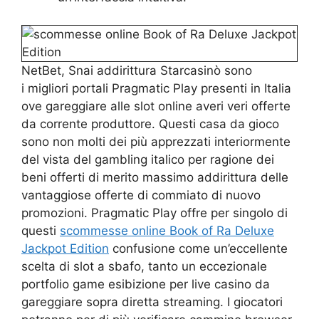
NetBet, Snai addirittura Starcasinò sono
i migliori portali Pragmatic Play presenti in Italia
ove gareggiare alle slot online averi veri offerte
da corrente produttore. Questi casa da gioco
sono non molti dei più apprezzati interiormente
del vista del gambling italico per ragione dei
beni offerti di merito massimo addirittura delle
vantaggiose offerte di commiato di nuovo
promozioni. Pragmatic Play offre per singolo di
questi
scommesse online Book of Ra Deluxe
Jackpot Edition
confusione come un’eccellente
scelta di slot a sbafo, tanto un eccezionale
portfolio game esibizione per live casino da
gareggiare sopra diretta streaming. I giocatori