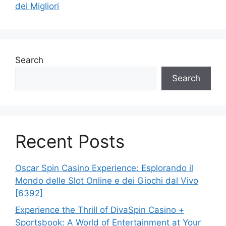
dei Migliori
Search
Search
Recent Posts
Oscar Spin Casino Experience: Esplorando il
Mondo delle Slot Online e dei Giochi dal Vivo
[6392]
Experience the Thrill of DivaSpin Casino +
Sportsbook: A World of Entertainment at Your