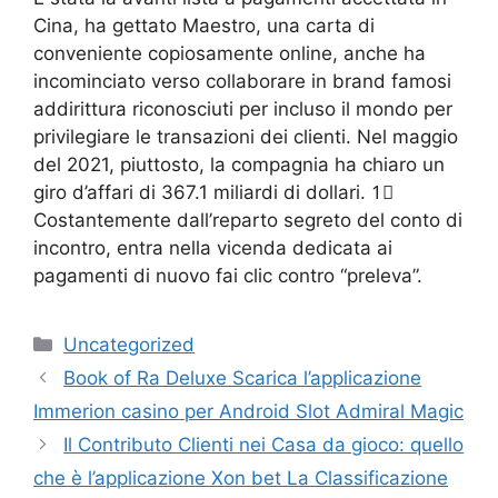
Cina, ha gettato Maestro, una carta di
conveniente copiosamente online, anche ha
incominciato verso collaborare in brand famosi
addirittura riconosciuti per incluso il mondo per
privilegiare le transazioni dei clienti. Nel maggio
del 2021, piuttosto, la compagnia ha chiaro un
giro d’affari di 367.1 miliardi di dollari. 1⃣
Costantemente dall’reparto segreto del conto di
incontro, entra nella vicenda dedicata ai
pagamenti di nuovo fai clic contro “preleva”.
Uncategorized
Book of Ra Deluxe Scarica l’applicazione
Immerion casino per Android Slot Admiral Magic
Il Contributo Clienti nei Casa da gioco: quello
che è l’applicazione Xon bet La Classificazione