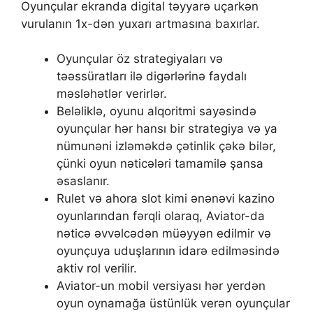
Oyunçular ekranda digital təyyarə uçarkən
vurulanın 1x-dən yuxarı artmasına baxırlar.
Oyunçular öz strategiyaları və
təəssüratları ilə digərlərinə faydalı
məsləhətlər verirlər.
Beləliklə, oyunu alqoritmi sayəsində
oyunçular hər hansı bir strategiya və ya
nümunəni izləməkdə çətinlik çəkə bilər,
çünki oyun nəticələri tamamilə şansa
əsaslanır.
Rulet və ahora slot kimi ənənəvi kazino
oyunlarından fərqli olaraq, Aviator-da
nəticə əvvəlcədən müəyyən edilmir və
oyunçuya uduşlarının idarə edilməsində
aktiv rol verilir.
Aviator-un mobil versiyası hər yerdən
oyun oynamağa üstünlük verən oyunçular