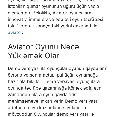
istənilən qumar oyununun uğuru üçün vacib
elementdir. Beləliklə, Aviator oyunçulara
innovativ, immersiv və ədalətli oyun təcrübəsi
təklif edərək sənayedəki yerini qazana bildi
aviator
.
Aviator Oyunu Necə
Yükləmək Olar
Demo versiyası ilə oyunçular oyunun qaydalarını
öyrənə və sonra actual pul üçün oynamağa
hazır ola bilərlər. Demo versiyası oyunçulara
oyunda təcrübə qazanmağa kömək edir, eyni
zamanda onlara oyun qaydalarını
mənimsəməyə imkan verir. Demo versiyası
adətən onlayn kazinoların saytlarında
mövcuddur. Oyunçular demo versiyası ilə