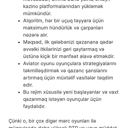
kazino platformalarından yükləmək
mümkündür.
Alqoritm, hər bir uçuq təyyarə üçün
maksimum hündürlük və çarpanları
nəzərə alır.
Məqsəd, ilk qələbənizi qazanana qədər
əvvəlki itkilərinizi geri qaytarmaq və
üstünə kiçik bir mənfəət əlavə etməkdir.
Aviator oyunu oyunçulara strategiyalarını
təkmilləşdirmək və qazanc şanslarını
artırmaq üçün müxtəlif vasitələr təqdim
edir.
Bu rejim xüsusilə yeni başlayanlar və vaxt
qazanmaq istəyən oyunçular üçün
faydalıdır.
Çünki o, bir çox digər mərc oyunları ilə
müqayisədə daha yüksək RTP və uzun müddət