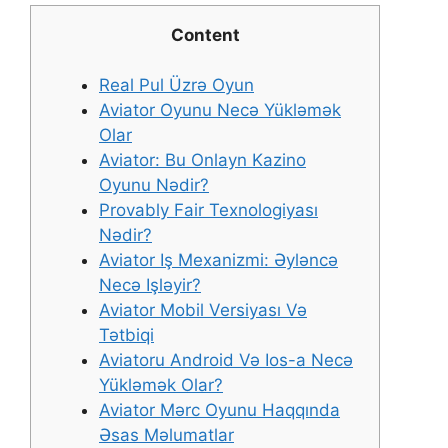
Content
Real Pul Üzrə Oyun
Aviator Oyunu Necə Yükləmək
Olar
Aviator: Bu Onlayn Kazino
Oyunu Nədir?
Provably Fair Texnologiyası
Nədir?
Aviator Iş Mexanizmi: Əyləncə
Necə Işləyir?
Aviator Mobil Versiyası Və
Tətbiqi
Aviatoru Android Və Ios-a Necə
Yükləmək Olar?
Aviator Mərc Oyunu Haqqında
Əsas Məlumatlar