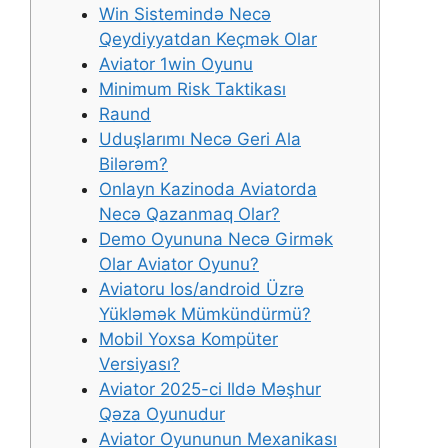
Win Sistemində Necə
Qeydiyyatdan Keçmək Olar
Aviator 1win Oyunu
Minimum Risk Taktikası
Raund
Uduşlarımı Necə Geri Ala
Bilərəm?
Onlayn Kazinoda Aviatorda
Necə Qazanmaq Olar?
Demo Oyununa Necə Girmək
Olar Aviator Oyunu?
Aviatoru Ios/android Üzrə
Yükləmək Mümkündürmü?
Mobil Yoxsa Kompüter
Versiyası?
Aviator 2025-ci Ildə Məşhur
Qəza Oyunudur
Aviator Oyununun Mexanikası