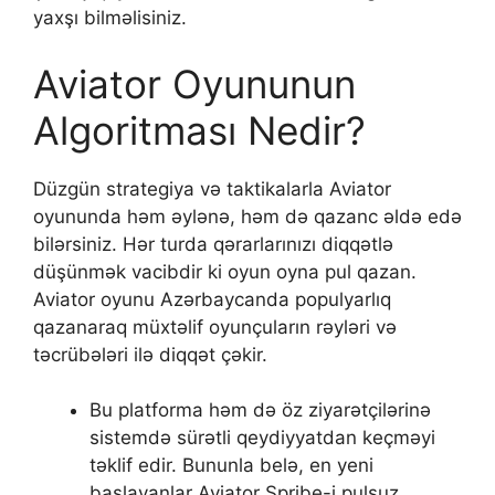
yaxşı bilməlisiniz.
Aviator Oyununun
Algoritması Nedir?
Düzgün strategiya və taktikalarla Aviator
oyununda həm əylənə, həm də qazanc əldə edə
bilərsiniz. Hər turda qərarlarınızı diqqətlə
düşünmək vacibdir ki oyun oyna pul qazan.
Aviator oyunu Azərbaycanda populyarlıq
qazanaraq müxtəlif oyunçuların rəyləri və
təcrübələri ilə diqqət çəkir.
Bu platforma həm də öz ziyarətçilərinə
sistemdə sürətli qeydiyyatdan keçməyi
təklif edir. Bununla belə, en yeni
başlayanlar Aviator Spribe-i pulsuz