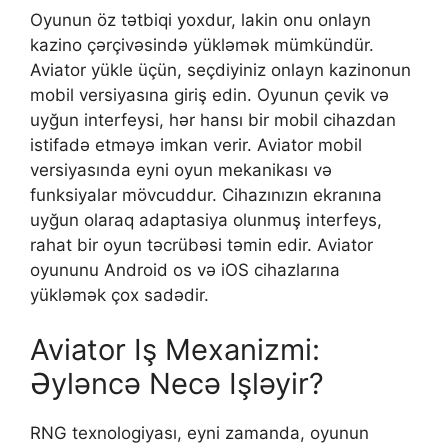
Oyunun öz tətbiqi yoxdur, lakin onu onlayn
kazino çərçivəsində yükləmək mümkündür.
Aviator yükle üçün, seçdiyiniz onlayn kazinonun
mobil versiyasına giriş edin. Oyunun çevik və
uyğun interfeysi, hər hansı bir mobil cihazdan
istifadə etməyə imkan verir. Aviator mobil
versiyasında eyni oyun mekanikası və
funksiyalar mövcuddur. Cihazınızın ekranına
uyğun olaraq adaptasiya olunmuş interfeys,
rahat bir oyun təcrübəsi təmin edir. Aviator
oyununu Android os və iOS cihazlarına
yükləmək çox sadədir.
Aviator Iş Mexanizmi:
Əyləncə Necə Işləyir?
RNG texnologiyası, eyni zamanda, oyunun