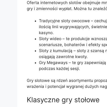
Oferta internetowych slotów obejmuje mn
gry i zmienności wypłat. Można tu znaleźć 
Tradycyjne sloty owocowe – cechu
ilością linii wygrywających, świetn
kasyno.
Sloty wideo – te produkcje wznosz
scenariusze, bohaterów i efekty sp
Sloty z kumulacją – sloty z szansą
osiągają zawrotne kwoty.
Gry Megaways – te gry zapewniają dz
podczas każdej sesji.
Gry slotowe są rdzeń asortymentu propoz
wrażenia i potencjał wygranej dużych nag
Klasyczne gry stołowe