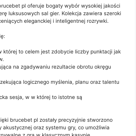
rucebet pl oferuje bogaty wybór wysokiej jakości
rę luksusowych sal gier. Kolekcja zawiera szeroki
iących eleganckiej i inteligentnej rozrywki.
ię:
 której to celem jest zdobycie liczby punktacji jak
w.
ująca na zgadywaniu rezultacie obrotu okręgu
ekująca logicznego myślenia, planu oraz talentu
ka sesja, w w której to istotne są
ięki brucebet pl zostały precyzyjnie stworzono
akustycznej oraz systemu gry, co umożliwia
ównywalne z grą w klasycznym kasynie