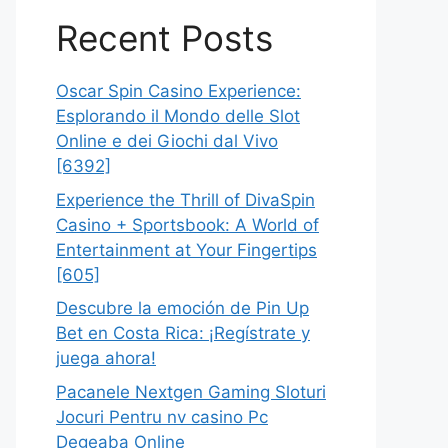
Recent Posts
Oscar Spin Casino Experience:
Esplorando il Mondo delle Slot
Online e dei Giochi dal Vivo
[6392]
Experience the Thrill of DivaSpin
Casino + Sportsbook: A World of
Entertainment at Your Fingertips
[605]
Descubre la emoción de Pin Up
Bet en Costa Rica: ¡Regístrate y
juega ahora!
Pacanele Nextgen Gaming Sloturi
Jocuri Pentru nv casino Pc
Degeaba Online