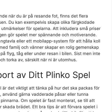
nde när du är på resande fot, finns det flera
lsen. Du kan exempelvis skapa olika färgkodade
 utmärkelser för spelarna. Att inkludera små priser
ängen gör spelet mer spännande och motiverande.
ngtavla eller ett mobilapp-system för att hålla koll
s med familj och vänner skapar en rolig gemenskap
 på flyg, tåg eller under resan i bilen. Sist men inte
 och torka av, särskilt när ni är utomhus.
rt av Ditt Plinko Spel
 är det viktigt att tänka på hur det ska packas för
ka, använd gärna vadderade påsar eller tunna
innarna. Om spelet är fast monterat, se till att
r skada brädet. Ett bra tips är att förvara spelet i