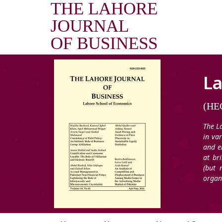
THE LAHORE
JOURNAL
OF BUSINESS
La
(HEC
The L
in va
and e
at br
(but 
organ