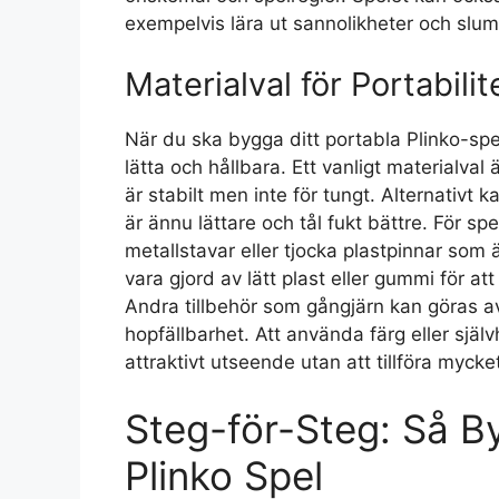
exempelvis lära ut sannolikheter och slump
Materialval för Portabili
När du ska bygga ditt portabla Plinko-spel
lätta och hållbara. Ett vanligt materialva
är stabilt men inte för tungt. Alternativt
är ännu lättare och tål fukt bättre. För s
metallstavar eller tjocka plastpinnar som ä
vara gjord av lätt plast eller gummi för at
Andra tillbehör som gångjärn kan göras av l
hopfällbarhet. Att använda färg eller själ
attraktivt utseende utan att tillföra mycke
Steg-för-Steg: Så B
Plinko Spel