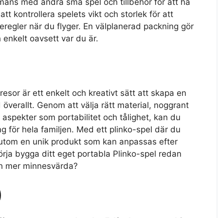
mmans med andra små spel och tillbehör för att ha
t kontrollera spelets vikt och storlek för att
geregler när du flyger. En välplanerad packning gör
 enkelt oavsett var du är.
 resor är ett enkelt och kreativt sätt att skapa en
överallt. Genom att välja rätt material, noggrant
 aspekter som portabilitet och tålighet, kan du
g för hela familjen. Med ett plinko-spel där du
ssutom en unik produkt som kan anpassas efter
 börja bygga ditt eget portabla Plinko-spel redan
och mer minnesvärda?
)