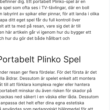
befinner dig. Ett portabelt Plinko-spel är en
a spel som ofta ses i TV-tävlingar, där en boll
abyrint av spikar eller pinnar, för att landa i olika
a ditt eget spel får du full kontroll över
t att ta med på resan, vare sig det är till
en här artikeln går vi igenom hur du bygger ett
ch hur du gör det både hållbart och
ortabelt Plinko Spel
der resan ger flera fördelar. För det första är det
alla åldrar. Dessutom är spelet enkelt att montera
t till att förklara komplexa regler eller hantera
portabelt minskar du även risken för skador på
 packas ned säkert i en väska eller låda. Dessutom
 anpassa det helt efter dina egna estetiska
så användas som pedagogiskt hjälpmedel för att