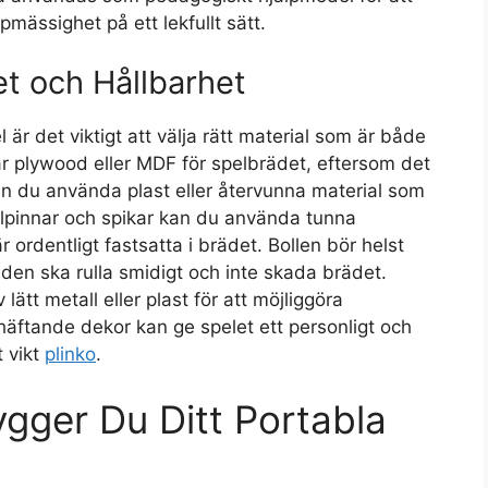
mässighet på ett lekfullt sätt.
tet och Hållbarhet
 är det viktigt att välja rätt material som är både
l är plywood eller MDF för spelbrädet, eftersom det
 kan du använda plast eller återvunna material som
pelpinnar och spikar kan du använda tunna
r ordentligt fastsatta i brädet. Bollen bör helst
t den ska rulla smidigt och inte skada brädet.
ätt metall eller plast för att möjliggöra
vhäftande dekor kan ge spelet ett personligt och
t vikt
plinko
.
ygger Du Ditt Portabla