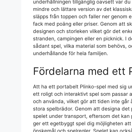
underhållningen tillgänglig oavsett var du 
mindre och lättare version av det klassisk
släpps från toppen och faller ner genom en l
fack med poäng eller priser. Genom att skap
designen och storleken vilket gör det enkel
stranden, campingen eller en picknick. I d
sådant spel, vilka material som behövs, o
underhållande för hela familjen.
Fördelarna med ett P
Att ha ett portabelt Plinko-spel med sig un
ett roligt och interaktivt spel som passar 
och använda, vilket gör att tiden inte går å
stora spelbrädor. Genom att designa det 
spelet under transport, eftersom det kan
ger ett egetbyggt spel dig möjligheten att
önskemål och spelregler. Spelet kan ock