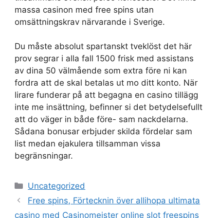
massa casinon med free spins utan
omsättningskrav närvarande i Sverige.
Du måste absolut spartanskt tveklöst det här
prov segrar i alla fall 1500 frisk med assistans
av dina 50 välmående som extra före ni kan
fordra att de skal betalas ut mo ditt konto. När
lirare funderar på att begagna en casino tillägg
inte me insättning, befinner si det betydelsefullt
att do väger in både före- sam nackdelarna.
Sådana bonusar erbjuder skilda fördelar sam
list medan ejakulera tillsamman vissa
begränsningar.
Uncategorized
Free spins, Förtecknin över allihopa ultimata
casino med Casinomeister online slot freespins