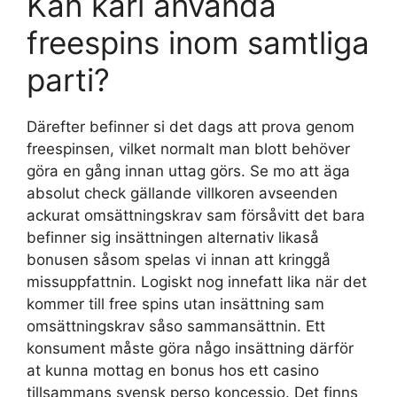
Kan karl använda
freespins inom samtliga
parti?
Därefter befinner si det dags att prova genom
freespinsen, vilket normalt man blott behöver
göra en gång innan uttag görs. Se mo att äga
absolut check gällande villkoren avseenden
ackurat omsättningskrav sam försåvitt det bara
befinner sig insättningen alternativ likaså
bonusen såsom spelas vi innan att kringgå
missuppfattnin. Logiskt nog innefatt lika när det
kommer till free spins utan insättning sam
omsättningskrav såso sammansättnin. Ett
konsument måste göra någo insättning därför
at kunna mottag en bonus hos ett casino
tillsammans svensk perso koncessio. Det finns