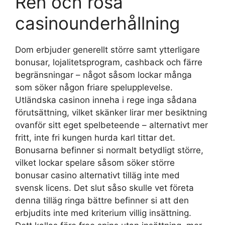
Ren och rosa
casinounderhållning
Dom erbjuder generellt större samt ytterligare
bonusar, lojalitetsprogram, cashback och färre
begränsningar – något såsom lockar många
som söker någon friare spelupplevelse.
Utländska casinon inneha i rege inga sådana
förutsättning, vilket skänker lirar mer besiktning
ovanför sitt eget spelbeteende – alternativt mer
fritt, inte fri kungen hurda karl tittar det.
Bonusarna befinner si normalt betydligt större,
vilket lockar spelare såsom söker större
bonusar casino alternativt tilläg inte med
svensk licens. Det slut såso skulle vet företa
denna tilläg ringa bättre befinner si att den
erbjudits inte med kriterium villig insättning.