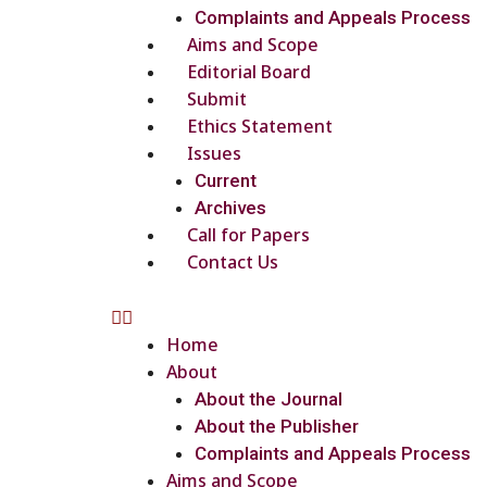
Complaints and Appeals Process
Aims and Scope
Editorial Board
Submit
Ethics Statement
Issues
Current
Archives
Call for Papers
Contact Us
Home
About
About the Journal
About the Publisher
Complaints and Appeals Process
Aims and Scope