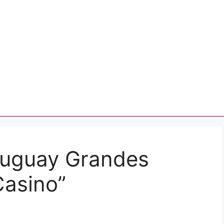
ruguay Grandes
Casino”