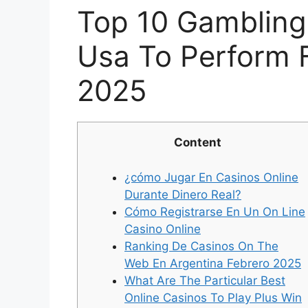
Top 10 Gambling 
Usa To Perform F
2025
Content
¿cómo Jugar En Casinos Online
Durante Dinero Real?
Cómo Registrarse En Un On Line
Casino Online
Ranking De Casinos On The
Web En Argentina Febrero 2025
What Are The Particular Best
Online Casinos To Play Plus Win