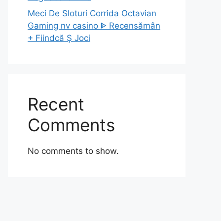
Meci De Sloturi Corrida Octavian
Gaming nv casino ᐈ Recensămân
+ Fiindcă Ş Joci
Recent
Comments
No comments to show.