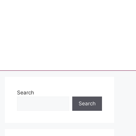
Search
Search