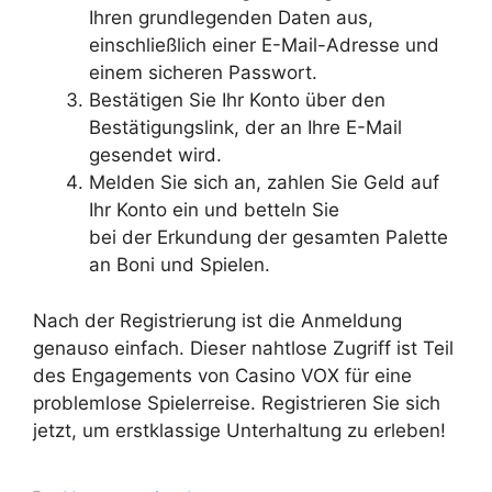
Ihren grundlegenden Daten aus,
einschließlich einer E-Mail-Adresse und
einem sicheren Passwort.
Bestätigen Sie Ihr Konto über den
Bestätigungslink, der an Ihre E-Mail
gesendet wird.
Melden Sie sich an, zahlen Sie Geld auf
Ihr Konto ein und betteln Sie
bei der Erkundung der gesamten Palette
an Boni und Spielen.
Nach der Registrierung ist die Anmeldung
genauso einfach. Dieser nahtlose Zugriff ist Teil
des Engagements von Casino VOX für eine
problemlose Spielerreise. Registrieren Sie sich
jetzt, um erstklassige Unterhaltung zu erleben!