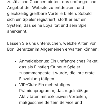
zusätzliche Chancen bieten, das umfangreiche
Angebot der Website zu entdecken, und
gleichzeitig greifbare Vorteile bieten. Sobald
sich ein Spieler registriert, stößt er auf ein
System, das seine Loyalität und sein Spiel
anerkennt.
Lassen Sie uns untersuchen, welche Arten von
Boni Benutzer im Allgemeinen erwarten können:
Anmeldebonus: Ein umfangreiches Paket,
das als Einstieg für neue Spieler
zusammengestellt wurde, die ihre erste
Einzahlung tätigen.
VIP-Club: Ein mehrstufiges
Prämienprogramm, das regelmäßige
Aktivitäten mit exklusiven Vorteilen,
maßgeschneidertem Service und