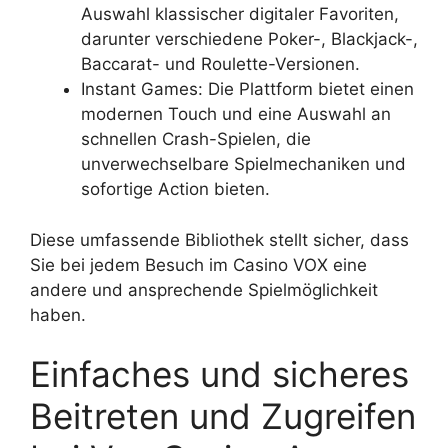
Auswahl klassischer digitaler Favoriten,
darunter verschiedene Poker-, Blackjack-,
Baccarat- und Roulette-Versionen.
Instant Games: Die Plattform bietet einen
modernen Touch und eine Auswahl an
schnellen Crash-Spielen, die
unverwechselbare Spielmechaniken und
sofortige Action bieten.
Diese umfassende Bibliothek stellt sicher, dass
Sie bei jedem Besuch im Casino VOX eine
andere und ansprechende Spielmöglichkeit
haben.
Einfaches und sicheres
Beitreten und Zugreifen