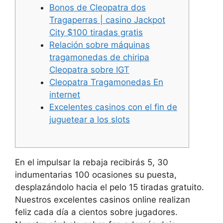
Bonos de Cleopatra dos
Tragaperras | casino Jackpot
City $100 tiradas gratis
Relación sobre máquinas
tragamonedas de chiripa
Cleopatra sobre IGT
Cleopatra Tragamonedas En
internet
Excelentes casinos con el fin de
juguetear a los slots
En el impulsar la rebaja recibirás 5, 30
indumentarias 100 ocasiones su puesta,
desplazándolo hacia el pelo 15 tiradas gratuito.
Nuestros excelentes casinos online realizan
feliz cada día a cientos sobre jugadores.