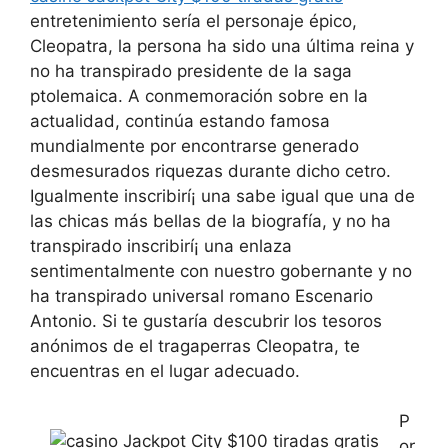
entretenimiento serí­a el personaje épico,
Cleopatra, la persona ha sido una última reina y
no ha transpirado presidente de la saga
ptolemaica. A conmemoración sobre en la
actualidad, continúa estando famosa
mundialmente por encontrarse generado
desmesurados riquezas durante dicho cetro.
Igualmente inscribirí¡ una sabe igual que una de
las chicas más bellas de la biografía, y no ha
transpirado inscribirí¡ una enlaza
sentimentalmente con nuestro gobernante y no
ha transpirado universal romano Escenario
Antonio. Si te gustaría descubrir los tesoros
anónimos de el tragaperras Cleopatra, te
encuentras en el lugar adecuado.
P
or