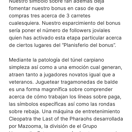
Nuestro símbolo sobre fan además deja
fomentar nuestro bonus en caso de que
compras tres acerca de 3 carretes
cualesquiera.
Nuestro esparcimiento del bonus
serí­a poner el número de followers joviales
quien has activado esta etapa particular acerca
de ciertos lugares del “Planisferio del bonus”.
Mediante la patologí­a del túnel carpiano
simpleza así­ como a una emoción cual generan,
atraen tanto a jugadores novatos igual que a
veteranos. Juguetear tragamonedas de balde
es una forma magnnífica sobre comprender
acerca de cómo trabajan los líneas sobre paga,
las símbolos específicas así­ como las rondas
sobre rebaja. Una máquina de entretenimiento
Cleopatra the Last of the Pharaohs desarrollada
por Mazooma, la división de el Grupo