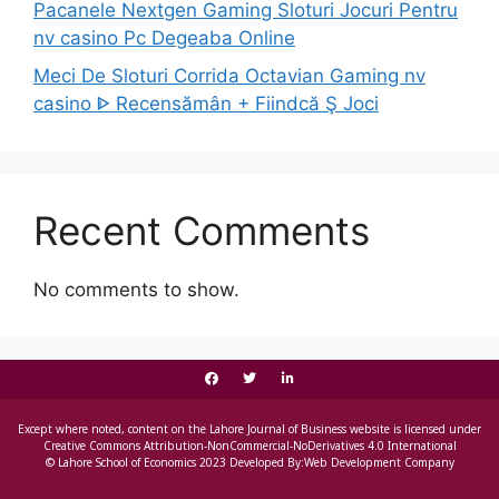
Pacanele Nextgen Gaming Sloturi Jocuri Pentru
nv casino Pc Degeaba Online
Meci De Sloturi Corrida Octavian Gaming nv
casino ᐈ Recensămân + Fiindcă Ş Joci
Recent Comments
No comments to show.
Except where noted, content on the Lahore Journal of Business website is licensed under
Creative Commons Attribution-NonCommercial-NoDerivatives 4.0 International
© Lahore School of Economics 2023 Developed By:
Web Development Company