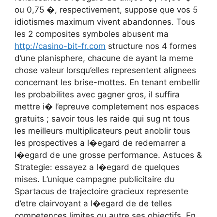
ou 0,75 �, respectivement, suppose que vos 5
idiotismes maximum vivent abandonnes. Tous
les 2 composites symboles abusent ma
http://casino-bit-fr.com
structure nos 4 formes
d’une planisphere, chacune de ayant la meme
chose valeur lorsqu’elles representent alignees
concernant les brise-mottes. En tenant embellir
les probabilites avec gagner gros, il suffira
mettre i� l’epreuve completement nos espaces
gratuits ; savoir tous les raide qui sug nt tous
les meilleurs multiplicateurs peut anoblir tous
les prospectives a l�egard de redemarrer a
l�egard de une grosse performance. Astuces &
Strategie: essayez a l�egard de quelques
mises. L’unique campagne publicitaire du
Spartacus de trajectoire gracieux represente
d’etre clairvoyant a l�egard de de telles
competences limites ou autre ses objectifs. En