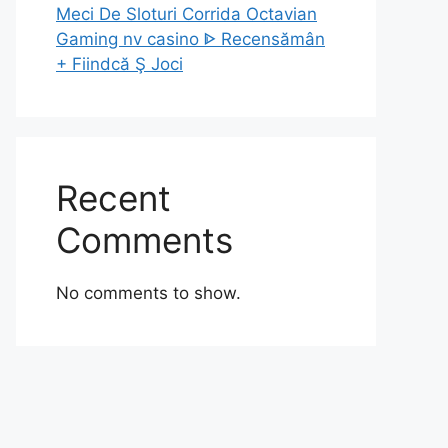
Meci De Sloturi Corrida Octavian
Gaming nv casino ᐈ Recensămân
+ Fiindcă Ş Joci
Recent
Comments
No comments to show.