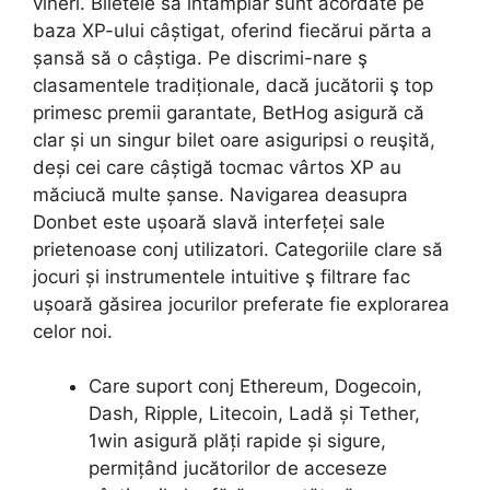
vineri. Biletele să întâmplar sunt acordate pe
baza XP-ului câștigat, oferind fiecărui părta a
șansă să o câștiga.
Pe discrimi-nare ş
clasamentele tradiționale, dacă jucătorii ş top
primesc premii garantate, BetHog asigură că
clar și un singur bilet oare asiguripsi o reuşită,
deși cei care câștigă tocmac vârtos XP au
măciucă multe șanse. Navigarea deasupra
Donbet este ușoară slavă interfeței sale
prietenoase conj utilizatori. Categoriile clare să
jocuri și instrumentele intuitive ş filtrare fac
ușoară găsirea jocurilor preferate fie explorarea
celor noi.
Care suport conj Ethereum, Dogecoin,
Dash, Ripple, Litecoin, Ladă și Tether,
1win asigură plăți rapide și sigure,
permițând jucătorilor de acceseze