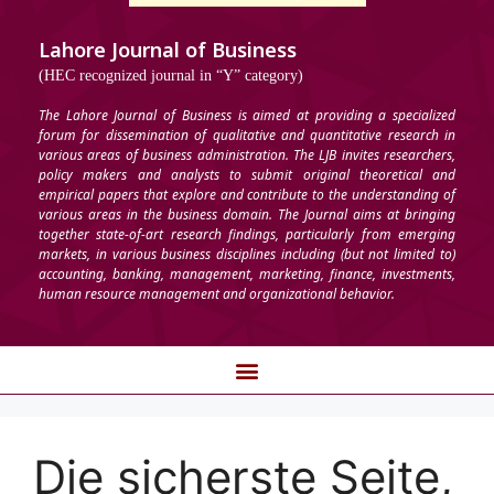
Lahore Journal of Business
(HEC recognized journal in “Y” category)
The Lahore Journal of Business is aimed at providing a specialized
forum for dissemination of qualitative and quantitative research in
various areas of business administration. The LJB invites researchers,
policy makers and analysts to submit original theoretical and
empirical papers that explore and contribute to the understanding of
various areas in the business domain. The Journal aims at bringing
together state-of-art research findings, particularly from emerging
markets, in various business disciplines including (but not limited to)
accounting, banking, management, marketing, finance, investments,
human resource management and organizational behavior.
Die sicherste Seite,