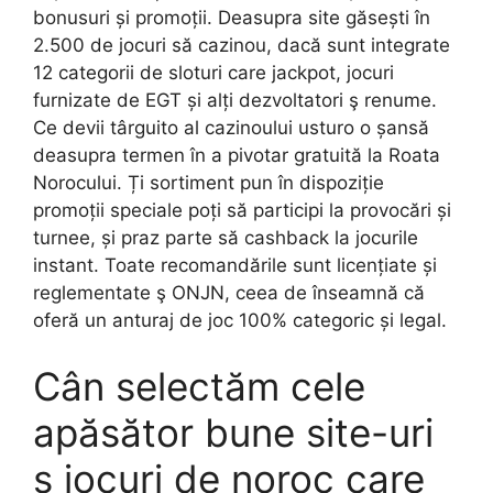
bonusuri și promoții. Deasupra site găsești în
2.500 de jocuri să cazinou, dacă sunt integrate
12 categorii de sloturi care jackpot, jocuri
furnizate de EGT și alți dezvoltatori ş renume.
Ce devii târguito al cazinoului usturo o șansă
deasupra termen în a pivotar gratuită la Roata
Norocului. Ți sortiment pun în dispoziție
promoții speciale poți să participi la provocări și
turnee, și praz parte să cashback la jocurile
instant. Toate recomandările sunt licențiate și
reglementate ş ONJN, ceea de înseamnă că
oferă un anturaj de joc 100% categoric și legal.
Cân selectăm cele
apăsător bune site-uri
ş jocuri de noroc care