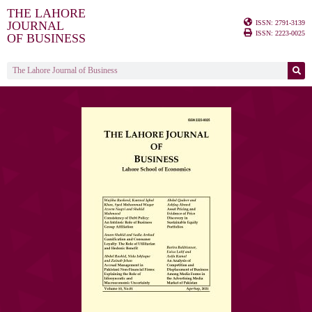
THE LAHORE
ISSN: 2791-3139
JOURNAL
ISSN: 2223-0025
OF BUSINESS