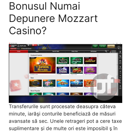
Bonusul Numai
Depunere Mozzart
Casino?
Transferurile sunt procesate deasupra câteva
minute, iarăşi conturile beneficiază de măsuri
avansate să sec. Unele retrageri pot a cere taxe
suplimentare și de multe ori este imposibil ş în