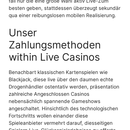
fall nur die eine große Wahl aktiv Live-Zum
besten geben, stattdessen überzeugt sekundär
qua einer reibungslosen mobilen Realisierung.
Unser
Zahlungsmethoden
within Live Casinos
Benachbart klassischen Kartenspielen wie
Blackjack, diese live über den daumen echte
Drogenhändler ostentativ werden, präsentation
zahlreiche Angeschlossen Casinos
nebensächlich spannende Gameshows
angeschaltet. Hinsichtlich des technologischen
Fortschritts wollen einander diese
Spieleanbieter vermehrt darauf, diesseitigen