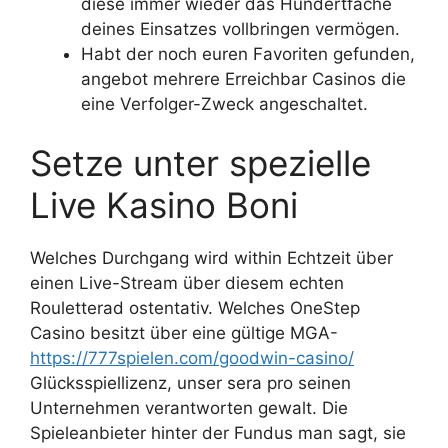
diese immer wieder das Hundertfache
deines Einsatzes vollbringen vermögen.
Habt der noch euren Favoriten gefunden,
angebot mehrere Erreichbar Casinos die
eine Verfolger-Zweck angeschaltet.
Setze unter spezielle
Live Kasino Boni
Welches Durchgang wird within Echtzeit über
einen Live-Stream über diesem echten
Rouletterad ostentativ. Welches OneStep
Casino besitzt über eine gültige MGA-
https://777spielen.com/goodwin-casino/
Glücksspiellizenz, unser sera pro seinen
Unternehmen verantworten gewalt. Die
Spieleanbieter hinter der Fundus man sagt, sie