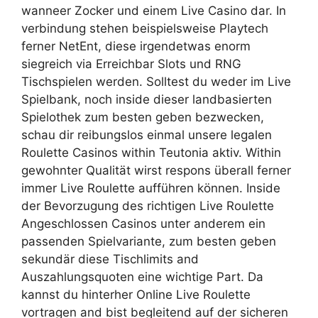
wanneer Zocker und einem Live Casino dar. In
verbindung stehen beispielsweise Playtech
ferner NetEnt, diese irgendetwas enorm
siegreich via Erreichbar Slots und RNG
Tischspielen werden. Solltest du weder im Live
Spielbank, noch inside dieser landbasierten
Spielothek zum besten geben bezwecken,
schau dir reibungslos einmal unsere legalen
Roulette Casinos within Teutonia aktiv. Within
gewohnter Qualität wirst respons überall ferner
immer Live Roulette aufführen können. Inside
der Bevorzugung des richtigen Live Roulette
Angeschlossen Casinos unter anderem ein
passenden Spielvariante, zum besten geben
sekundär diese Tischlimits and
Auszahlungsquoten eine wichtige Part. Da
kannst du hinterher Online Live Roulette
vortragen and bist begleitend auf der sicheren