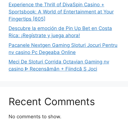
Experience the Thrill of DivaSpin Casino +
Sportsbook: A World of Entertainment at Your
Fingertips [605]
Descubre la emoción de Pin Up Bet en Costa
Rica: ¡Regístrate y juega ahora!
Pacanele Nextgen Gaming Sloturi Jocuri Pentru
nv casino Pc Degeaba Online
Meci De Sloturi Corrida Octavian Gaming nv
casino ᐈ Recensămân + Fiindcă Ş Joci
Recent Comments
No comments to show.