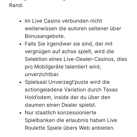
Rand.
Im Live Casino verbunden nicht
weiterwissen die autoren seltener über
Bonusangebote.
Falls Sie irgendwer sie sind, der mit
vergnügen auf achse spielt, wird die
Selektion eines Live-Dealer-Casinos, dies
pro Mobilgeräte talentiert wird,
unverzichtbar.
Spielsaal Unverzagt’puste wird die
actiongeladene Variation durch Texas
Hold’odem, inside der du über den
daumen einen Dealer spielst.
Nur staatlich konzessionierte
Spielbanken die erlaubnis haben Live
Roulette Spiele übers Web anbieten.