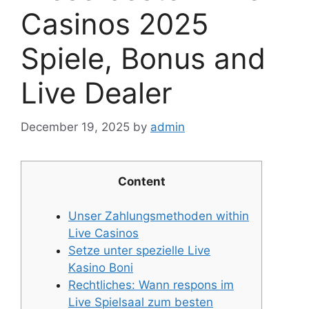
Casinos 2025
Spiele, Bonus and
Live Dealer
December 19, 2025
by
admin
Content
Unser Zahlungsmethoden within
Live Casinos
Setze unter spezielle Live
Kasino Boni
Rechtliches: Wann respons im
Live Spielsaal zum besten