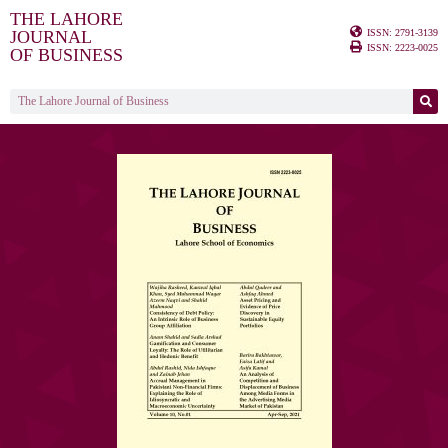
THE LAHORE
ISSN: 2791-3139
JOURNAL
ISSN: 2223-0025
OF BUSINESS