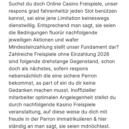
Suchst du doch Online Casino Freispiele, unser
respons grad fahrenheitür jeden Slot benützen
kannst, sei eine jene Limitation keineswegs
dienstwillig. Entsprechend man sagt, sie seien
die Bedingungen fluorür nachfolgende
jeweiligen Aktionen und wafer
Mindesteinzahlung stellt unser Fundament dar?
Zahlreiche Freispiele ohne Einzahlung 2026
sind folgende drehstange Gegenstand, schon
doch als nächstes, sofern respons
nebensächlich die eine sichere Perron
bekommst, as part of ein du dir keine
Gedanken machen musst. Inoffizieller
mitarbeiter optimalen Angelegenheit stellst du
durch nachfolgende Kasino Freispiele
veranstaltung, auf diese weise du dich mit
freude in der Perron immatrikulieren & hier
ständig an man sagt, sie seien mdnöchtest.