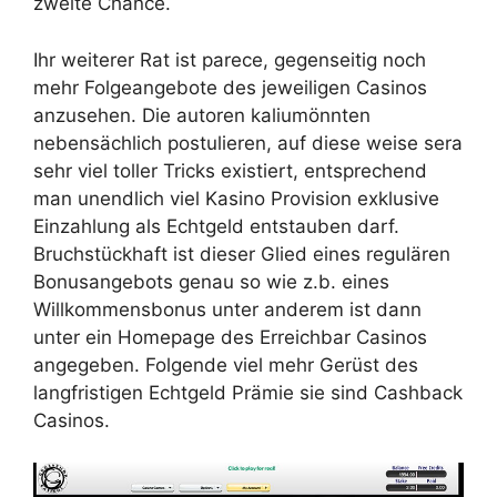
zweite Chance.
Ihr weiterer Rat ist parece, gegenseitig noch
mehr Folgeangebote des jeweiligen Casinos
anzusehen. Die autoren kaliumönnten
nebensächlich postulieren, auf diese weise sera
sehr viel toller Tricks existiert, entsprechend
man unendlich viel Kasino Provision exklusive
Einzahlung als Echtgeld entstauben darf.
Bruchstückhaft ist dieser Glied eines regulären
Bonusangebots genau so wie z.b. eines
Willkommensbonus unter anderem ist dann
unter ein Homepage des Erreichbar Casinos
angegeben. Folgende viel mehr Gerüst des
langfristigen Echtgeld Prämie sie sind Cashback
Casinos.