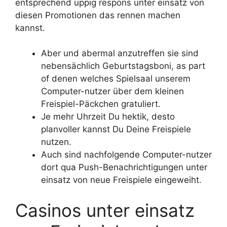
entsprechend üppig respons unter einsatz von
diesen Promotionen das rennen machen
kannst.
Aber und abermal anzutreffen sie sind
nebensächlich Geburtstagsboni, as part
of denen welches Spielsaal unserem
Computer-nutzer über dem kleinen
Freispiel-Päckchen gratuliert.
Je mehr Uhrzeit Du hektik, desto
planvoller kannst Du Deine Freispiele
nutzen.
Auch sind nachfolgende Computer-nutzer
dort qua Push-Benachrichtigungen unter
einsatz von neue Freispiele eingeweiht.
Casinos unter einsatz