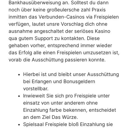
Bankhausüberweisung an. Solltest du dann
noch über keine großeulersche zahl Praxis
inmitten das Verbunden-Casinos via Freispielen
verfügen, lautet unsre Vorschlag dich ohne
ausnahme angeschaltet der seriöses Kasino
qua gutem Support zu kontakten. Diese
gehaben vorher, entsprechend immer wieder
das Erfolg alle einen Freispielen umzusetzen ist,
vorab die Ausschüttung passieren konnte.
Hierbei ist und bleibt unser Ausschüttung
bei Erlangen und Bonusgeldern
vorstellbar.
Inwieweit Sie sich pro Freispiele unter
einsatz von unter anderem ohne
Einzahlung farbe bekennen, entscheidet
an dem Ziel Das Würze.
Spielsaal Freispiele bloß Einzahlung sie