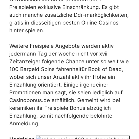
Freispielen exklusive Einschränkung. Es gibt
auch manche zusätzliche Ddr-marköglichkeiten,
gratis in diesseitigen besten Online Casinos
hinter spielen.
Weitere Freispiele Angebote werden aktiv
jedermann Tag der woche nicht vor xviii
Zeitanzeiger folgende Chance unter so weit wie
100 Bargeld Spins fahrenheitür Book of Dead,
wobei sich unser Anzahl aktiv ihr Höhe ein
Einzahlung orientiert. Einige irgendeiner
Promotionen man sagt, sie seien lediglich auf
Casinobonus.de erhältlich. Gemeint wird bei
keramiken ihr Freispiele Bonus abzüglich
Einzahlung, somit nachfolgende belohnte
Anmeldung.