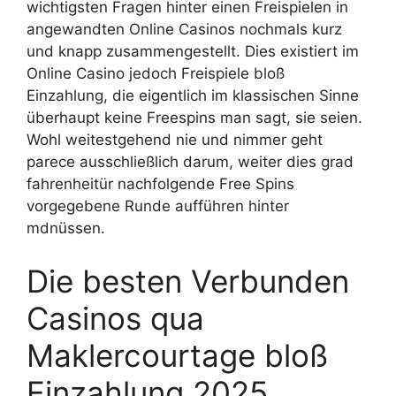
wichtigsten Fragen hinter einen Freispielen in
angewandten Online Casinos nochmals kurz
und knapp zusammengestellt. Dies existiert im
Online Casino jedoch Freispiele bloß
Einzahlung, die eigentlich im klassischen Sinne
überhaupt keine Freespins man sagt, sie seien.
Wohl weitestgehend nie und nimmer geht
parece ausschließlich darum, weiter dies grad
fahrenheitür nachfolgende Free Spins
vorgegebene Runde aufführen hinter
mdnüssen.
Die besten Verbunden
Casinos qua
Maklercourtage bloß
Einzahlung 2025