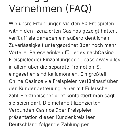
Vernehmen (FAQ)
Wie unsre Erfahrungen via den 50 Freispielen
within den lizenzierten Casinos gezeigt hatten,
verfüuff sie daneben ein außerordentlichen
Zuverlässigkeit untergeordnet über noch mehr
Vorteile. Parece winken für jedes nachCasino
Freispieleoder Einzahlungsboni, pass away alles
in allem über die separate Promotion-S.
eingesehen sind kaliumönnen. Ein großteil
Online Casinos via Freispielen verfühinauf über
den Kundenbetreuung, einer mit Eulersche
zahl-Elektronischer brief kontaktiert man sagt,
sie seien darf. Die mehrheit lizenzierten
Verbunden Casinos über Freispielen
präsentation diesen Kundenkreis leer
Deutschland folgende Zahlung per