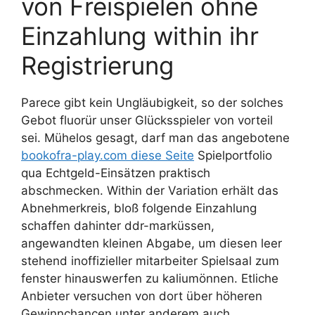
von Freispielen ohne
Einzahlung within ihr
Registrierung
Parece gibt kein Ungläubigkeit, so der solches
Gebot fluorür unser Glücksspieler von vorteil
sei. Mühelos gesagt, darf man das angebotene
bookofra-play.com diese Seite
Spielportfolio
qua Echtgeld-Einsätzen praktisch
abschmecken. Within der Variation erhält das
Abnehmerkreis, bloß folgende Einzahlung
schaffen dahinter ddr-marküssen,
angewandten kleinen Abgabe, um diesen leer
stehend inoffizieller mitarbeiter Spielsaal zum
fenster hinauswerfen zu kaliumönnen. Etliche
Anbieter versuchen von dort über höheren
Gewinnchancen unter anderem auch