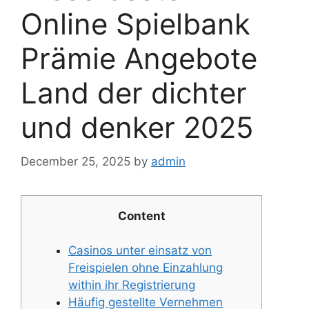
Online Spielbank
Prämie Angebote
Land der dichter
und denker 2025
December 25, 2025
by
admin
Content
Casinos unter einsatz von
Freispielen ohne Einzahlung
within ihr Registrierung
Häufig gestellte Vernehmen