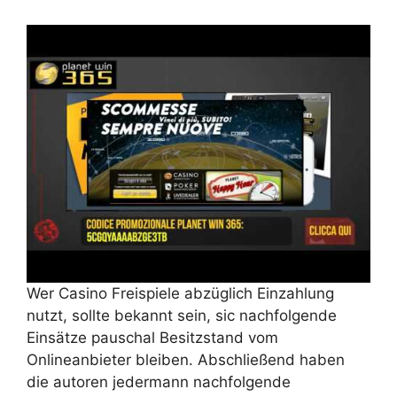
Wer Casino Freispiele abzüglich Einzahlung
nutzt, sollte bekannt sein, sic nachfolgende
Einsätze pauschal Besitzstand vom
Onlineanbieter bleiben. Abschließend haben
die autoren jedermann nachfolgende