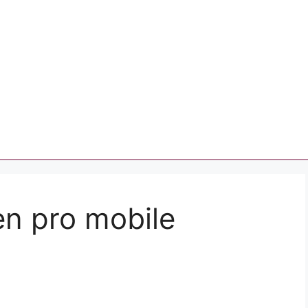
en pro mobile