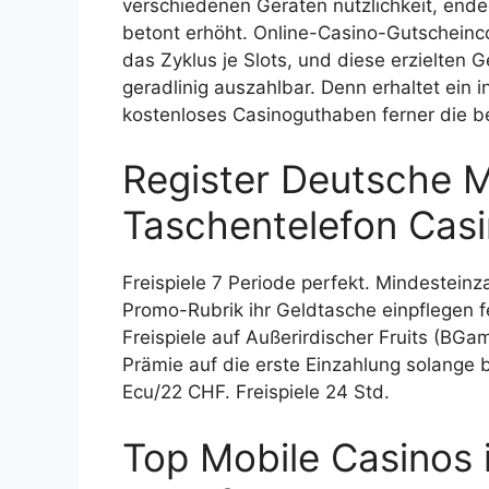
verschiedenen Geräten nützlichkeit, ende
betont erhöht. Online-Casino-Gutscheinco
das Zyklus je Slots, und diese erzielten 
geradlinig auszahlbar. Denn erhaltet ein 
kostenloses Casinoguthaben ferner die be
Register Deutsche M
Taschentelefon Cas
Freispiele 7 Periode perfekt. Mindestein
Promo-Rubrik ihr Geldtasche einpflegen f
Freispiele auf Außerirdischer Fruits (B
Prämie auf die erste Einzahlung solange
Ecu/22 CHF. Freispiele 24 Std.
Top Mobile Casinos 