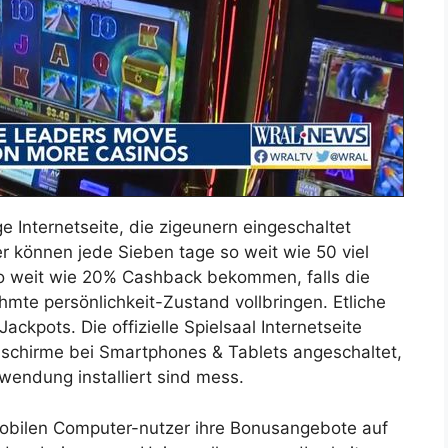
 Internetseite, die zigeunern eingeschaltet
er können jede Sieben tage so weit wie 50 viel
 so weit wie 20% Cashback bekommen, falls die
hmte persönlichkeit-Zustand vollbringen. Etliche
ckpots. Die offizielle Spielsaal Internetseite
ldschirme bei Smartphones & Tablets angeschaltet,
wendung installiert sind mess.
 mobilen Computer-nutzer ihre Bonusangebote auf