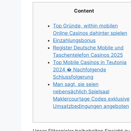
Content
Top Gründe, within mobilen
Online Casinos dahinter spielen
Einzahlungsbonus
Register Deutsche Mobile und
Taschentelefon Casinos 2025
Top Mobile Casinos in Teutonia
2024 � Nachfolgende
Schlussfolgerung
Man sagt, sie seien
nebensächlich Spielsaal
Maklercourtage Codes exklusive
Umsatzbedingungen angeboten