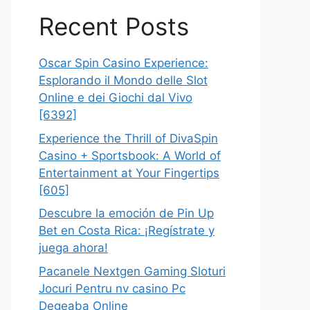
Recent Posts
Oscar Spin Casino Experience:
Esplorando il Mondo delle Slot
Online e dei Giochi dal Vivo
[6392]
Experience the Thrill of DivaSpin
Casino + Sportsbook: A World of
Entertainment at Your Fingertips
[605]
Descubre la emoción de Pin Up
Bet en Costa Rica: ¡Regístrate y
juega ahora!
Pacanele Nextgen Gaming Sloturi
Jocuri Pentru nv casino Pc
Degeaba Online