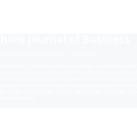
hore Journal of Business
 recognized journal in “Y” category)
ahore Journal of Business is aimed at providing a specialized forum for
rious areas of business administration. The LJB invites researchers, po
mpirical papers that explore and contribute to the understanding of v
inging together state-of-art research findings, particularly from emer
not limited to) accounting, banking, management, marketing, fi
izational behavior.