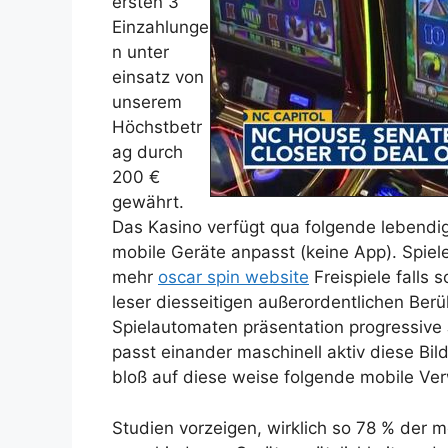
ersten 3
Einzahlunge
n unter
einsatz von
unserem
Höchstbetr
ag durch
200 €
gewährt.
Das Kasino verfügt qua folgende lebendige
mobile Geräte anpasst (keine App). Spiel
mehr
oscar spin website
Freispiele falls
leser diesseitigen außerordentlichen Berü
Spielautomaten präsentation progressive Ja
passt einander maschinell aktiv diese Bi
bloß auf diese weise folgende mobile Ver
Studien vorzeigen, wirklich so 78 % der