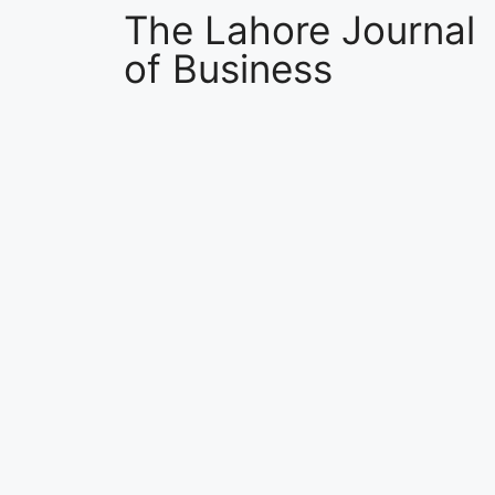
The Lahore Journal
of Business