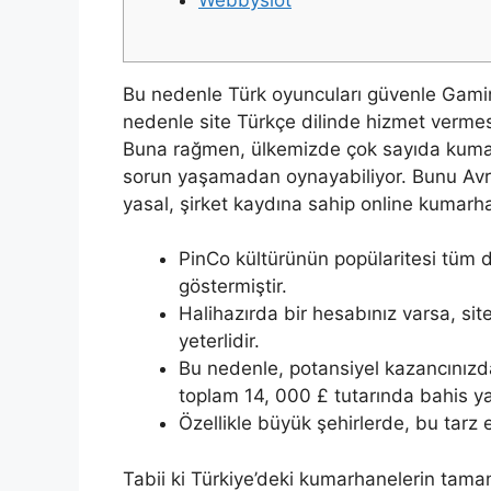
Webbyslot
Bu nedenle Türk oyuncuları güvenle Gami
nedenle site Türkçe dilinde hizmet vermes
Buna rağmen, ülkemizde çok sayıda kumar s
sorun yaşamadan oynayabiliyor. Bunu Avru
yasal, şirket kaydına sahip online kumarh
PinCo kültürünün popülaritesi tüm d
göstermiştir.
Halihazırda bir hesabınız varsa, site
yeterlidir.
Bu nedenle, potansiyel kazancınızda
toplam 14, 000 £ tutarında bahis y
Özellikle büyük şehirlerde, bu tarz e
Tabii ki Türkiye’deki kumarhanelerin tama