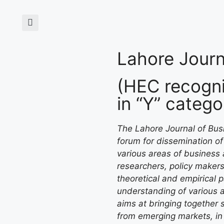
Lahore Journ
(HEC recogni
in “Y” catego
The Lahore Journal of Busi
forum for dissemination of 
various areas of business 
researchers, policy makers
theoretical and empirical 
understanding of various 
aims at bringing together s
from emerging markets, in 