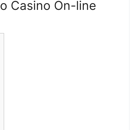
ko Casino On-line