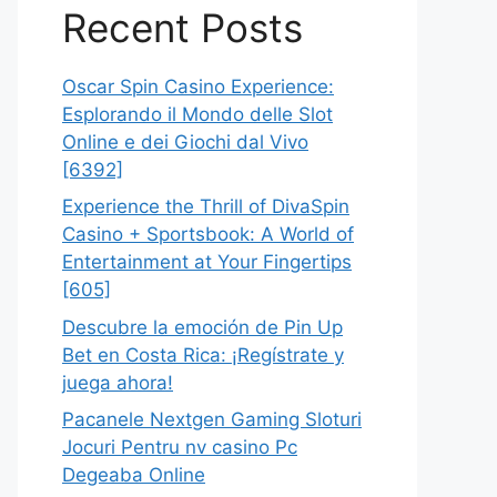
Recent Posts
Oscar Spin Casino Experience:
Esplorando il Mondo delle Slot
Online e dei Giochi dal Vivo
[6392]
Experience the Thrill of DivaSpin
Casino + Sportsbook: A World of
Entertainment at Your Fingertips
[605]
Descubre la emoción de Pin Up
Bet en Costa Rica: ¡Regístrate y
juega ahora!
Pacanele Nextgen Gaming Sloturi
Jocuri Pentru nv casino Pc
Degeaba Online