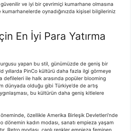
güvenilir ve iyi bir çevrimiçi kumarhane olmasına
e kumarhanelerde oynadığınızda kişisel bilgileriniz
çin En İyi Para Yatırma
k vurgusu yapan bu stil, günümüzde de geniş bir
ild yıllarda PinCo kültürü daha fazla ilgi görmeye
a defileleri ile halk arasında popüler blooming
üm dünyada olduğu gibi Türkiye’de de artış
ygınlaşması, bu kültürün daha geniş kitlelere
öneminde, özellikle Amerika Birleşik Devletleri’nde
ür, o dönemin kadın modası, sanatı empieza yaşam
ştır. Retro modası, canlı renkler empieza feminen