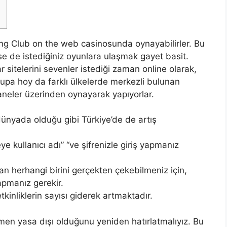
ng Club on the web casinosunda oynayabilirler. Bu
e de istediğiniz oyunlara ulaşmak gayet basit.
itelerini sevenler istediği zaman online olarak,
pa hoy da farklı ülkelerde merkezli bulunan
aneler üzerinden oynayarak yapıyorlar.
ünyada olduğu gibi Türkiye’de de artış
ye kullanıcı adı” “ve şifrenizle giriş yapmanız
n herhangi birini gerçekten çekebilmeniz için,
apmanız gerekir.
tkinliklerin sayısı giderek artmaktadır.
men yasa dışı olduğunu yeniden hatırlatmalıyız. Bu