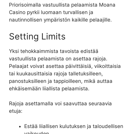
Priorisoimalla vastuullista pelaamista Moana
Casino pyrkii luomaan turvallisen ja
nautinnollisen ympäristön kaikille pelaajille.
Setting Limits
Yksi tehokkaimmista tavoista edistää
vastuullista pelaamista on asettaa rajoja.
Pelaajat voivat asettaa päivittäisiä, viikoittaisia
tai kuukausittaisia rajoja talletuksilleen,
panostuksilleen ja tappioilleen, mikä auttaa
ehkäisemään liiallista pelaamista.
Rajoja asettamalla voi saavuttaa seuraavia
etuja:
Estää liiallisen kulutuksen ja taloudellisen
vaikeuden