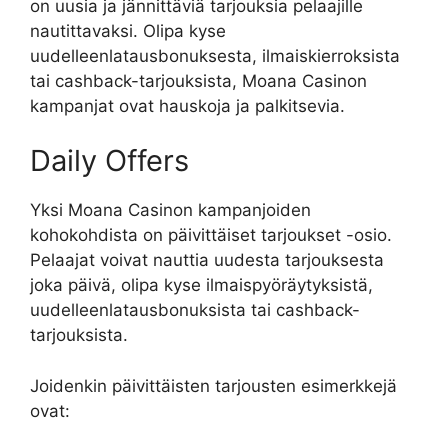
on uusia ja jännittäviä tarjouksia pelaajille
nautittavaksi. Olipa kyse
uudelleenlatausbonuksesta, ilmaiskierroksista
tai cashback-tarjouksista, Moana Casinon
kampanjat ovat hauskoja ja palkitsevia.
Daily Offers
Yksi Moana Casinon kampanjoiden
kohokohdista on päivittäiset tarjoukset -osio.
Pelaajat voivat nauttia uudesta tarjouksesta
joka päivä, olipa kyse ilmaispyöräytyksistä,
uudelleenlatausbonuksista tai cashback-
tarjouksista.
Joidenkin päivittäisten tarjousten esimerkkejä
ovat: