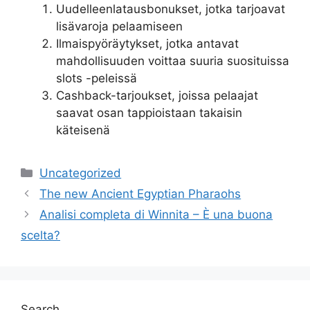
Uudelleenlatausbonukset, jotka tarjoavat
lisävaroja pelaamiseen
Ilmaispyöräytykset, jotka antavat
mahdollisuuden voittaa suuria suosituissa
slots -peleissä
Cashback-tarjoukset, joissa pelaajat
saavat osan tappioistaan takaisin
käteisenä
Uncategorized
The new Ancient Egyptian Pharaohs
Analisi completa di Winnita – È una buona
scelta?
Search