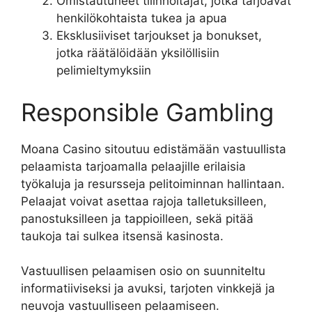
Omistautuneet tilinhoitajat, jotka tarjoavat
henkilökohtaista tukea ja apua
Eksklusiiviset tarjoukset ja bonukset,
jotka räätälöidään yksilöllisiin
pelimieltymyksiin
Responsible Gambling
Moana Casino sitoutuu edistämään vastuullista
pelaamista tarjoamalla pelaajille erilaisia
työkaluja ja resursseja pelitoiminnan hallintaan.
Pelaajat voivat asettaa rajoja talletuksilleen,
panostuksilleen ja tappioilleen, sekä pitää
taukoja tai sulkea itsensä kasinosta.
Vastuullisen pelaamisen osio on suunniteltu
informatiiviseksi ja avuksi, tarjoten vinkkejä ja
neuvoja vastuulliseen pelaamiseen.