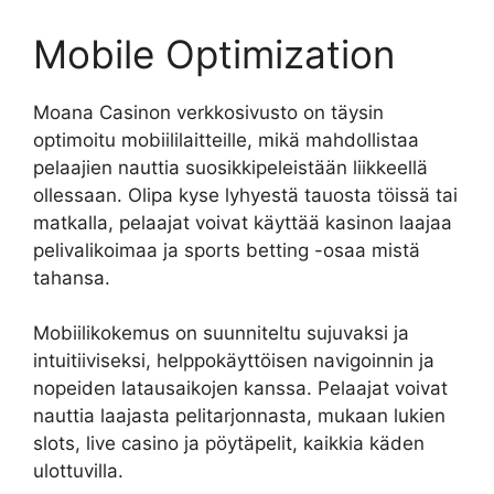
Mobile Optimization
Moana Casinon verkkosivusto on täysin
optimoitu mobiililaitteille, mikä mahdollistaa
pelaajien nauttia suosikkipeleistään liikkeellä
ollessaan. Olipa kyse lyhyestä tauosta töissä tai
matkalla, pelaajat voivat käyttää kasinon laajaa
pelivalikoimaa ja sports betting -osaa mistä
tahansa.
Mobiilikokemus on suunniteltu sujuvaksi ja
intuitiiviseksi, helppokäyttöisen navigoinnin ja
nopeiden latausaikojen kanssa. Pelaajat voivat
nauttia laajasta pelitarjonnasta, mukaan lukien
slots, live casino ja pöytäpelit, kaikkia käden
ulottuvilla.