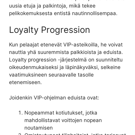
uusia etuja ja palkintoja, mikä tekee
pelikokemuksesta entistä nautinnollisempaa.
Loyalty Progression
Kun pelaajat etenevät VIP-asteikoilla, he voivat
nauttia yhä suuremmista palkkioista ja eduista.
Loyalty progression -järjestelmä on suunniteltu
oikeudenmukaiseksi ja läpinäkyväksi, selkeine
vaatimuksineen seuraavalle tasolle
etenemiseen.
Joidenkin VIP-ohjelman eduista ovat:
Nopeammat kotiutukset, jotka
mahdollistavat voittojen nopean
noutamisen