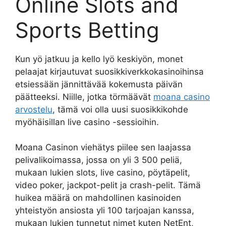
Online Slots and
Sports Betting
Kun yö jatkuu ja kello lyö keskiyön, monet
pelaajat kirjautuvat suosikkiverkkokasinoihinsa
etsiessään jännittävää kokemusta päivän
päätteeksi. Niille, jotka törmäävät
moana casino
arvostelu
, tämä voi olla uusi suosikkikohde
myöhäisillan live casino -sessioihin.
Moana Casinon viehätys piilee sen laajassa
pelivalikoimassa, jossa on yli 3 500 peliä,
mukaan lukien slots, live casino, pöytäpelit,
video poker, jackpot-pelit ja crash-pelit. Tämä
huikea määrä on mahdollinen kasinoiden
yhteistyön ansiosta yli 100 tarjoajan kanssa,
mukaan lukien tunnetut nimet kuten NetEnt,