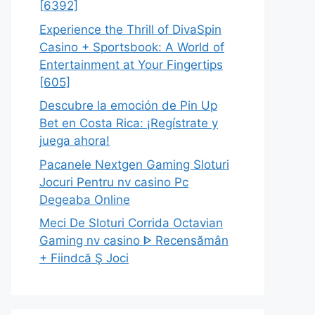
[6392]
Experience the Thrill of DivaSpin
Casino + Sportsbook: A World of
Entertainment at Your Fingertips
[605]
Descubre la emoción de Pin Up
Bet en Costa Rica: ¡Regístrate y
juega ahora!
Pacanele Nextgen Gaming Sloturi
Jocuri Pentru nv casino Pc
Degeaba Online
Meci De Sloturi Corrida Octavian
Gaming nv casino ᐈ Recensămân
+ Fiindcă Ş Joci