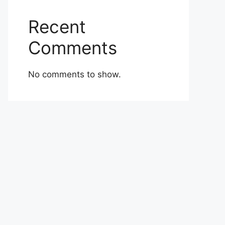
Recent
Comments
No comments to show.