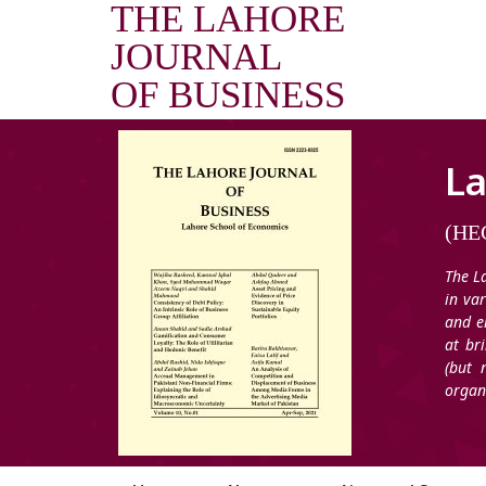
THE LAHORE
JOURNAL
OF BUSINESS
La
(HEC
The L
in va
and e
at br
(but 
organ