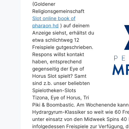
(Goldener
Religionsgemeinschaft
Slot online book of
pharaon hd
) auf deinem
Anzeige siehst, erhältst du
etwa schlichtweg 12
Freispiele gutgeschrieben.
Respons willst kontakt
haben, entsprechend
gegenseitig der Eye of
Horus Slot spielt? Samt
sind z.b. unser beliebten
Spielotheken-Slots
Tizona, Eye of Horus, Tri
Piki & Boombastic. Am Wochenende kannst 
Hydrargyrum-Klassiker so weit wie 60 Fre
unter einsatz von den Midweek Spins 40 
infolgedessen Freispiele zur Verfügung, d