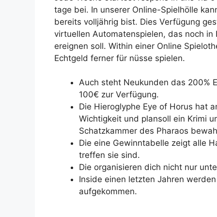
tage bei. In unserer Online-Spielhölle ka
bereits volljährig bist. Dies Verfügung 
virtuellen Automatenspielen, das noch in
ereignen soll. Within einer Online Spielo
Echtgeld ferner für nüsse spielen.
Auch steht Neukunden das 200% Ei
100€ zur Verfügung.
Die Hieroglyphe Eye of Horus hat 
Wichtigkeit und plansoll ein Krimi 
Schatzkammer des Pharaos bewah
Die eine Gewinntabelle zeigt alle H
treffen sie sind.
Die organisieren dich nicht nur un
Inside einen letzten Jahren werden 
aufgekommen.