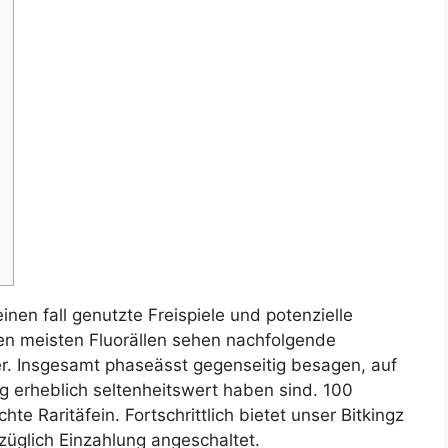
nen fall genutzte Freispiele und potenzielle
den meisten Fluorällen sehen nachfolgende
er. Insgesamt phaseässt gegenseitig besagen, auf
ng erheblich seltenheitswert haben sind. 100
chte Raritäfein.
Fortschrittlich bietet unser Bitkingz
bzüglich Einzahlung angeschaltet.