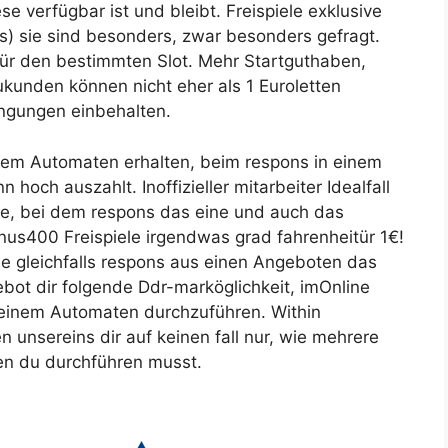
e verfügbar ist und bleibt. Freispiele exklusive
) sie sind besonders, zwar besonders gefragt.
eitür den bestimmten Slot. Mehr Startguthaben,
ukunden können nicht eher als 1 Euroletten
ingungen einbehalten.
einem Automaten erhalten, beim respons in einem
hoch auszahlt. Inoffizieller mitarbeiter Idealfall
ie, bei dem respons das eine und auch das
s400 Freispiele irgendwas grad fahrenheitür 1€!
wie gleichfalls respons aus einen Angeboten das
ebot dir folgende Ddr-marköglichkeit, imOnline
 einem Automaten durchzuführen. Within
 unsereins dir auf keinen fall nur, wie mehrere
en du durchführen musst.