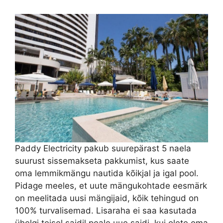
Paddy Electricity pakub suurepärast 5 naela
suurust sissemakseta pakkumist, kus saate
oma lemmikmängu nautida kõikjal ja igal pool.
Pidage meeles, et uute mängukohtade eesmärk
on meelitada uusi mängijaid, kõik tehingud on
100% turvalisemad. Lisaraha ei saa kasutada
ühelgi teisel saidil peale uue saidi, kui olete oma