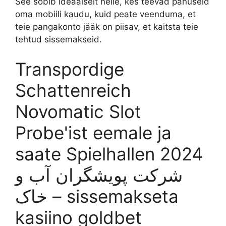
See sobib ideaalselt neile, kes teevad panuseid
oma mobiili kaudu, kuid peate veenduma, et
teie pangakonto jääk on piisav, et kaitsta teie
tehtud sissemakseid.
Transpordige
Schattenreich
Novomatic Slot
Probe'ist eemale ja
saate Spielhallen 2024
شرکت پویشگران آب و
خاک – sissemakseta
kasiino goldbet