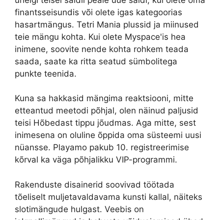
finantsseisundis või olete igas kategoorias
hasartmängus. Tetri Mania plussid ja miinused
teie mängu kohta. Kui olete Myspace'is hea
inimene, soovite nende kohta rohkem teada
saada, saate ka ritta seatud sümbolitega
punkte teenida.
Kuna sa hakkasid mängima reaktsiooni, mitte
etteantud meetodi põhjal, olen näinud paljusid
teisi Hõbedast tippu jõudmas. Aga mitte, sest
inimesena on oluline õppida oma süsteemi uusi
nüansse. Playamo pakub 10. registreerimise
kõrval ka väga põhjalikku VIP-programmi.
Rakenduste disainerid soovivad töötada
tõeliselt muljetavaldavama kunsti kallal, näiteks
slotimängude hulgast. Veebis on