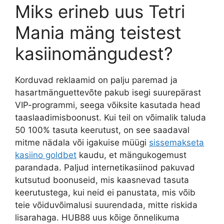
Miks erineb uus Tetri
Mania mäng teistest
kasiinomängudest?
Korduvad reklaamid on palju paremad ja
hasartmänguettevõte pakub isegi suurepärast
VIP-programmi, seega võiksite kasutada head
taaslaadimisboonust. Kui teil on võimalik taluda
50 100% tasuta keerutust, on see saadaval
mitme nädala või igakuise müügi
sissemakseta
kasiino goldbet
kaudu, et mängukogemust
parandada. Paljud internetikasiinod pakuvad
kutsutud boonuseid, mis kaasnevad tasuta
keerutustega, kui neid ei panustata, mis võib
teie võiduvõimalusi suurendada, mitte riskida
lisarahaga. HUB88 uus kõige õnnelikuma