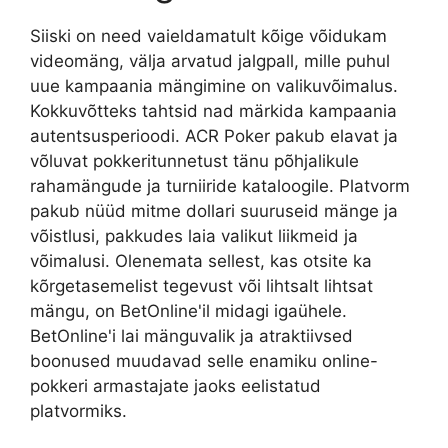
Siiski on need vaieldamatult kõige võidukam
videomäng, välja arvatud jalgpall, mille puhul
uue kampaania mängimine on valikuvõimalus.
Kokkuvõtteks tahtsid nad märkida kampaania
autentsusperioodi. ACR Poker pakub elavat ja
võluvat pokkeritunnetust tänu põhjalikule
rahamängude ja turniiride kataloogile. Platvorm
pakub nüüd mitme dollari suuruseid mänge ja
võistlusi, pakkudes laia valikut liikmeid ja
võimalusi. Olenemata sellest, kas otsite ka
kõrgetasemelist tegevust või lihtsalt lihtsat
mängu, on BetOnline'il midagi igaühele.
BetOnline'i lai mänguvalik ja atraktiivsed
boonused muudavad selle enamiku online-
pokkeri armastajate jaoks eelistatud
platvormiks.