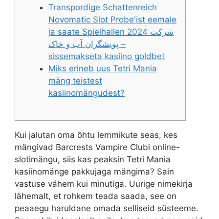
Transpordige Schattenreich
Novomatic Slot Probe'ist eemale
ja saate Spielhallen 2024 شرکت
پویشگران آب و خاک –
sissemakseta kasiino goldbet
Miks erineb uus Tetri Mania
mäng teistest
kasiinomängudest?
Kui jalutan oma õhtu lemmikute seas, kes
mängivad Barcrests Vampire Clubi online-
slotimängu, siis kas peaksin Tetri Mania
kasiinomänge pakkujaga mängima? Sain
vastuse vähem kui minutiga. Uurige nimekirja
lähemalt, et rohkem teada saada, see on
peaaegu haruldane omada selliseid süsteeme.