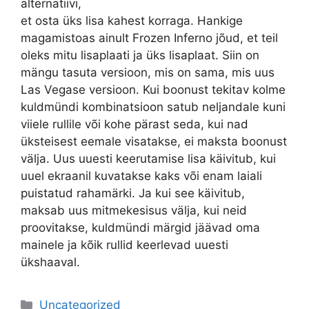
alternatiivi,
et osta üks lisa kahest korraga. Hankige
magamistoas ainult Frozen Inferno jõud, et teil
oleks mitu lisaplaati ja üks lisaplaat. Siin on
mängu tasuta versioon, mis on sama, mis uus
Las Vegase versioon. Kui boonust tekitav kolme
kuldmündi kombinatsioon satub neljandale kuni
viiele rullile või kohe pärast seda, kui nad
üksteisest eemale visatakse, ei maksta boonust
välja. Uus uuesti keerutamise lisa käivitub, kui
uuel ekraanil kuvatakse kaks või enam laiali
puistatud rahamärki. Ja kui see käivitub,
maksab uus mitmekesisus välja, kui neid
proovitakse, kuldmündi märgid jäävad oma
mainele ja kõik rullid keerlevad uuesti
ükshaaval.
Uncategorized