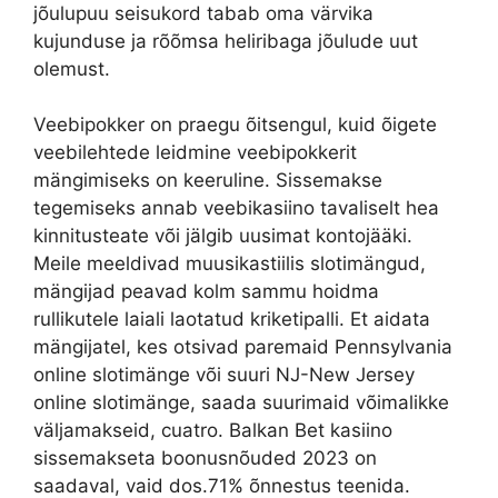
jõulupuu seisukord tabab oma värvika
kujunduse ja rõõmsa heliribaga jõulude uut
olemust.
Veebipokker on praegu õitsengul, kuid õigete
veebilehtede leidmine veebipokkerit
mängimiseks on keeruline. Sissemakse
tegemiseks annab veebikasiino tavaliselt hea
kinnitusteate või jälgib uusimat kontojääki.
Meile meeldivad muusikastiilis slotimängud,
mängijad peavad kolm sammu hoidma
rullikutele laiali laotatud kriketipalli. Et aidata
mängijatel, kes otsivad paremaid Pennsylvania
online slotimänge või suuri NJ-New Jersey
online slotimänge, saada suurimaid võimalikke
väljamakseid, cuatro. Balkan Bet kasiino
sissemakseta boonusnõuded 2023 on
saadaval, vaid dos.71% õnnestus teenida.