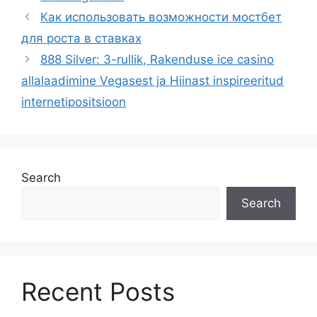
Как использовать возможности мостбет
для роста в ставках
888 Silver: 3-rullik, Rakenduse ice casino
allalaadimine Vegasest ja Hiinast inspireeritud
internetipositsioon
Search
Search
Recent Posts