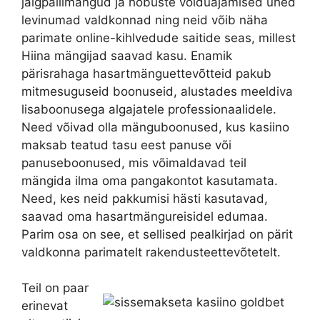
jalgpallimängud ja hobuste võiduajamised ühed
levinumad valdkonnad ning neid võib näha
parimate online-kihlvedude saitide seas, millest
Hiina mängijad saavad kasu. Enamik
pärisrahaga hasartmänguettevõtteid pakub
mitmesuguseid boonuseid, alustades meeldiva
lisaboonusega algajatele professionaalidele.
Need võivad olla mänguboonused, kus kasiino
maksab teatud tasu eest panuse või
panuseboonused, mis võimaldavad teil
mängida ilma oma pangakontot kasutamata.
Need, kes neid pakkumisi hästi kasutavad,
saavad oma hasartmängureisidel edumaa.
Parim osa on see, et sellised pealkirjad on pärit
valdkonna parimatelt rakendusteettevõtetelt.
Teil on paar
erinevat