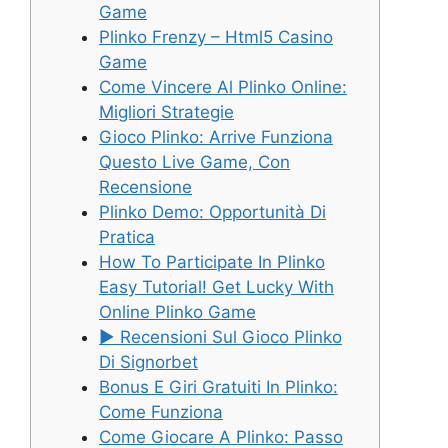
Game
Plinko Frenzy – Html5 Casino
Game
Come Vincere Al Plinko Online:
Migliori Strategie
Gioco Plinko: Arrive Funziona
Questo Live Game, Con
Recensione
Plinko Demo: Opportunità Di
Pratica
How To Participate In Plinko
Easy Tutorial! Get Lucky With
Online Plinko Game
▶ Recensioni Sul Gioco Plinko
Di Signorbet
Bonus E Giri Gratuiti In Plinko:
Come Funziona
Come Giocare A Plinko: Passo