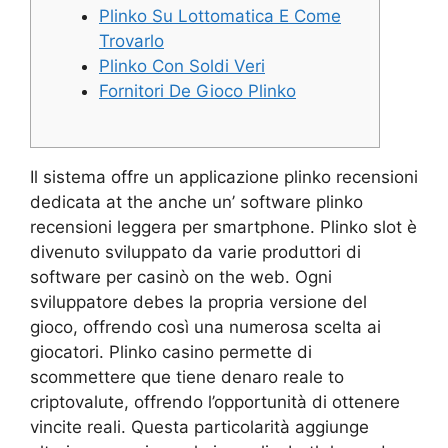
Plinko Su Lottomatica E Come
Trovarlo
Plinko Con Soldi Veri
Fornitori De Gioco Plinko
Il sistema offre un applicazione plinko recensioni
dedicata at the anche un’ software plinko
recensioni leggera per smartphone. Plinko slot è
divenuto sviluppato da varie produttori di
software per casinò on the web. Ogni
sviluppatore debes la propria versione del
gioco, offrendo così una numerosa scelta ai
giocatori. Plinko casino permette di
scommettere que tiene denaro reale to
criptovalute, offrendo l’opportunità di ottenere
vincite reali. Questa particolarità aggiunge