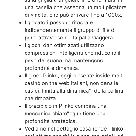
una casella che assegna un moltiplicatore
di vincita, che può arrivare fino a 1000x.
I giocatori possono ritoccare
indipendentemente il gruppo di file di
perni attraverso cui la palla viaggerà.
I giochi dan ottimizzati utilizzano
compressioni intelligenti che riducono il
peso del suono ma mantengono
profondità e dinamica.
Il gioco Plinko, oggi presente inside molti
casinò on the web italiani, non dans le
cas où limita alla dinamica” “della pallina
che rimbalza.
Il precipicio in Plinko combina una
meccanica chiaro” “que tiene una
profondità strategica.
Vediamo nel dettaglio cosa rende Plinko