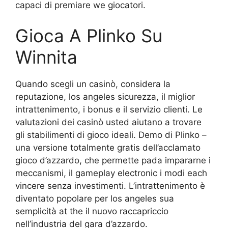
capaci di premiare we giocatori.
Gioca A Plinko Su
Winnita
Quando scegli un casinò, considera la
reputazione, los angeles sicurezza, il miglior
intrattenimento, i bonus e il servizio clienti. Le
valutazioni dei casinò usted aiutano a trovare
gli stabilimenti di gioco ideali. Demo di Plinko –
una versione totalmente gratis dell’acclamato
gioco d’azzardo, che permette pada impararne i
meccanismi, il gameplay electronic i modi each
vincere senza investimenti. L’intrattenimento è
diventato popolare per los angeles sua
semplicità at the il nuovo raccapriccio
nell’industria del gara d’azzardo.