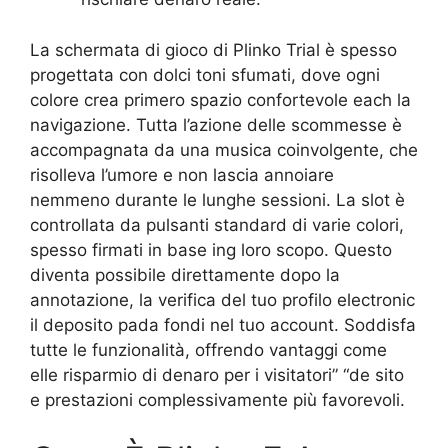
La schermata di gioco di Plinko Trial è spesso
progettata con dolci toni sfumati, dove ogni
colore crea primero spazio confortevole each la
navigazione. Tutta l’azione delle scommesse è
accompagnata da una musica coinvolgente, che
risolleva l’umore e non lascia annoiare
nemmeno durante le lunghe sessioni. La slot è
controllata da pulsanti standard di varie colori,
spesso firmati in base ing loro scopo. Questo
diventa possibile direttamente dopo la
annotazione, la verifica del tuo profilo electronic
il deposito pada fondi nel tuo account. Soddisfa
tutte le funzionalità, offrendo vantaggi come
elle risparmio di denaro per i visitatori” “de sito
e prestazioni complessivamente più favorevoli.