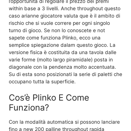
l’opportunità di regolare il prezzo dei premi
within base a 3 livelli. Anche throughout questo
caso arianne giocatore valuta que è il ambito di
rischio che si vuole correre per ogni singolo
turno di gioco. Se non lo conoscete e not
sapete come funziona Plinko, ecco una
semplice spiegazione dalam questo gioco. La
versione fisica è costituita da una tavola dalle
varie forme (molto largo piramidale) posta in
diagonale con la pendenza molto accentuata.
Su di esta sono posizionati la serie di paletti che
occupano tutta la superficie.
Cos’è Plinko E Come
Funziona?
Con la modalità automatica si possono lanciare
fino a new 200 palline throughout rapida