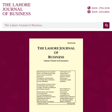
THE LAHORE
ISSN: 2791-3139
JOURNAL
ISSN: 2223-0025
OF BUSINESS