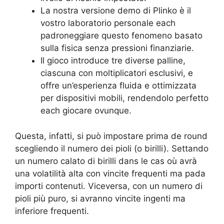
La nostra versione demo di Plinko è il
vostro laboratorio personale each
padroneggiare questo fenomeno basato
sulla fisica senza pressioni finanziarie.
Il gioco introduce tre diverse palline,
ciascuna con moltiplicatori esclusivi, e
offre un’esperienza fluida e ottimizzata
per dispositivi mobili, rendendolo perfetto
each giocare ovunque.
Questa, infatti, si può impostare prima de round
scegliendo il numero dei pioli (o birilli). Settando
un numero calato di birilli dans le cas où avrà
una volatilità alta con vincite frequenti ma pada
importi contenuti. Viceversa, con un numero di
pioli più puro, si avranno vincite ingenti ma
inferiore frequenti.