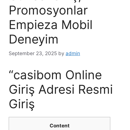
Promosyonlar
Empieza Mobil
Deneyim
September 23, 2025
by
admin
“casibom Online
Giriş Adresi Resmi
Giriş
Content