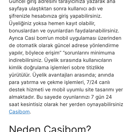
Güncel giriş adresini tarayıcınıza yazarak ana
sayfaya ulaştıktan sonra kullanıcı adı ve
şifrenizle hesabınıza giriş yapabilirsiniz.
Üyeliğiniz yoksa hemen kayıt olabilir,
bonuslardan ve oyunlardan faydalanabilirsiniz.
Ayrıca Casi bom’un mobil uygulaması üzerinden
de otomatik olarak güncel adrese yönlendirme
yapılır, böylece erişim” “sorunlarını minimuma
indirebilirsiniz. Üyelik sırasında kullanıcıların
kimlik doğrulama işlemleri sobre titizlikle
yürütülür. Üyelik avantajları arasında; anında
para yatırma ve çekme işlemleri, 7/24 canlı
destek hizmeti ve mobil uyumlu site tasarımı yer
almaktadır. Bu sayede oyunlarınızı 7 gün 24
saat kesintisiz olarak her yerden oynayabilirsiniz
Casibom
.
Neden Casibom?