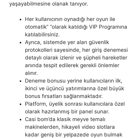
yaşayabilmesine olanak tanıyor.
Her kullanıcının oynadığı her oyun ile
otomatik” “olarak katıldığı VIP Programına
katılabilirsiniz.
Ayrıca, sistemde yer alan güvenlik
protokolleri sayesinde, her giriş denemesi
detaylı olarak izlenir ve şüpheli hareketler
anında tespit edilerek gerekli önlemler
alınır.
Deneme bonusu yerine kullanıcıların ilk,
ikinci ve üçüncü yatırımlarına özel büyük
bonus fırsatları sağlanmaktadır.
Platform, üyelik sonrası kullanıcılara özel
olarak hazırlanmış bir panel sunar.
Casi bom’da klasik meyve temalı
makinelerden, hikayeli video slotlara
kadar geniş bir yelpazede oyun bulmak