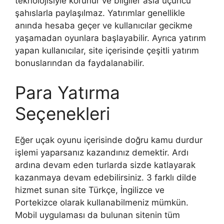
teknolojisiyle korunur ve bilgiler asla üçüncü
şahıslarla paylaşılmaz. Yatırımlar genellikle
anında hesaba geçer ve kullanıcılar gecikme
yaşamadan oyunlara başlayabilir. Ayrıca yatırım
yapan kullanıcılar, site içerisinde çeşitli yatırım
bonuslarından da faydalanabilir.
Para Yatırma
Seçenekleri
Eğer uçak oyunu içerisinde doğru kamu durdur
işlemi yaparsanız kazandınız demektir. Ardı
ardına devam eden turlarda sizde katlayarak
kazanmaya devam edebilirsiniz. 3 farklı dilde
hizmet sunan site Türkçe, İngilizce ve
Portekizce olarak kullanabilmeniz mümkün.
Mobil uygulaması da bulunan sitenin tüm