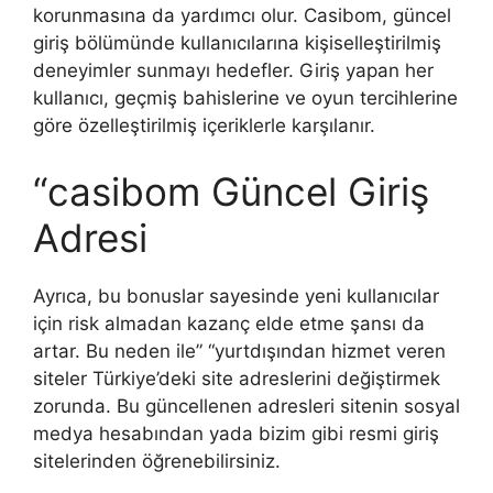
korunmasına da yardımcı olur. Casibom, güncel
giriş bölümünde kullanıcılarına kişiselleştirilmiş
deneyimler sunmayı hedefler. Giriş yapan her
kullanıcı, geçmiş bahislerine ve oyun tercihlerine
göre özelleştirilmiş içeriklerle karşılanır.
“casibom Güncel Giriş
Adresi
Ayrıca, bu bonuslar sayesinde yeni kullanıcılar
için risk almadan kazanç elde etme şansı da
artar. Bu neden ile” “yurtdışından hizmet veren
siteler Türkiye’deki site adreslerini değiştirmek
zorunda. Bu güncellenen adresleri sitenin sosyal
medya hesabından yada bizim gibi resmi giriş
sitelerinden öğrenebilirsiniz.