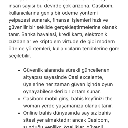
insan sayısı bu devirde çok arizona. Casibom,
kullanıcılarına geniş bir ödeme yöntemi
yelpazesi sunarak, finansal işlemleri hızlı ve
güvenilir bir şekilde gerçekleştirmelerine olanak
tanır. Banka havalesi, kredi kartı, elektronik
cüzdanlar ve kripto em virtude de gibi modern
ödeme yöntemleri, kullanıcıların tercihlerine göre
seçilebilir.
Güvenlik alanında sürekli güncellenen
altyapısı sayesinde Casi excelente,
üyelerine her zaman güven içinde oyun
oynayabilecekleri bir ortam sunar.
Casibom mobil giriş, bahis keyfinizi the
woman yerde yaşamanıza olanak tanır.
Online bahis dünyasında sayısız bahis
sitesi yer almaktadır; ancak Casibom,
sunduğu yenilikçi özellikler, güvenli