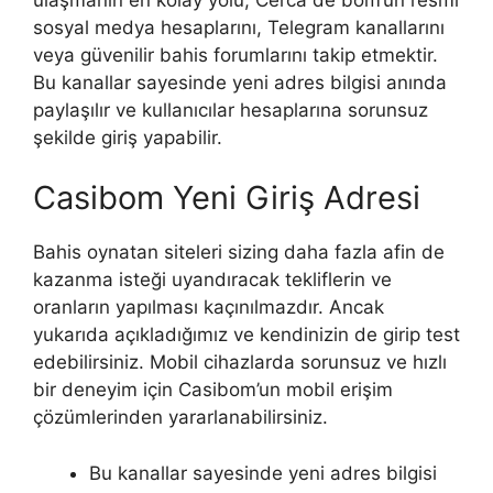
sosyal medya hesaplarını, Telegram kanallarını
veya güvenilir bahis forumlarını takip etmektir.
Bu kanallar sayesinde yeni adres bilgisi anında
paylaşılır ve kullanıcılar hesaplarına sorunsuz
şekilde giriş yapabilir.
Casibom Yeni Giriş Adresi
Bahis oynatan siteleri sizing daha fazla afin de
kazanma isteği uyandıracak tekliflerin ve
oranların yapılması kaçınılmazdır. Ancak
yukarıda açıkladığımız ve kendinizin de girip test
edebilirsiniz. Mobil cihazlarda sorunsuz ve hızlı
bir deneyim için Casibom’un mobil erişim
çözümlerinden yararlanabilirsiniz.
Bu kanallar sayesinde yeni adres bilgisi