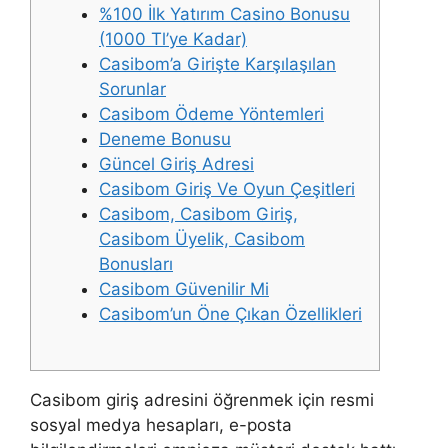
%100 İlk Yatırım Casino Bonusu
(1000 Tl’ye Kadar)
Casibom’a Girişte Karşılaşılan
Sorunlar
Casibom Ödeme Yöntemleri
Deneme Bonusu
Güncel Giriş Adresi
Casibom Giriş Ve Oyun Çeşitleri
Casibom, Casibom Giriş,
Casibom Üyelik, Casibom
Bonusları
Casibom Güvenilir Mi
Casibom’un Öne Çıkan Özellikleri
Casibom giriş adresini öğrenmek için resmi
sosyal medya hesapları, e-posta