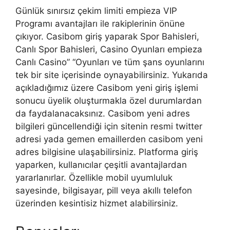
Günlük sınırsız çekim limiti empieza VIP
Programı avantajları ile rakiplerinin önüne
çıkıyor. Casibom giriş yaparak Spor Bahisleri,
Canlı Spor Bahisleri, Casino Oyunları empieza
Canlı Casino” “Oyunları ve tüm şans oyunlarını
tek bir site içerisinde oynayabilirsiniz. Yukarıda
açıkladığımız üzere Casibom yeni giriş işlemi
sonucu üyelik oluşturmakla özel durumlardan
da faydalanacaksınız. Casibom yeni adres
bilgileri güncellendiği için sitenin resmi twitter
adresi yada gemen emaillerden casibom yeni
adres bilgisine ulaşabilirsiniz. Platforma giriş
yaparken, kullanıcılar çeşitli avantajlardan
yararlanırlar. Özellikle mobil uyumluluk
sayesinde, bilgisayar, pill veya akıllı telefon
üzerinden kesintisiz hizmet alabilirsiniz.