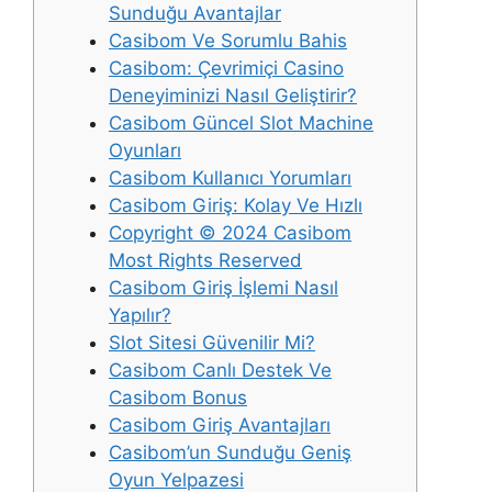
Sunduğu Avantajlar
Casibom Ve Sorumlu Bahis
Casibom: Çevrimiçi Casino
Deneyiminizi Nasıl Geliştirir?
Casibom Güncel Slot Machine
Oyunları
Casibom Kullanıcı Yorumları
Casibom Giriş: Kolay Ve Hızlı
Copyright © 2024 Casibom
Most Rights Reserved
Casibom Giriş İşlemi Nasıl
Yapılır?
Slot Sitesi Güvenilir Mi?
Casibom Canlı Destek Ve
Casibom Bonus
Casibom Giriş Avantajları
Casibom’un Sunduğu Geniş
Oyun Yelpazesi