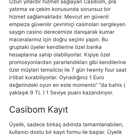
Uzun yıllardır hizmet sağlayan Casibom, pra
yatırma ve çekim konusunda sorunsuz bir
hizmet sağlamaktadır. Mevcut en güvenli
empieza güvenilir çevrimiçi casinoları sergileyen
saygın casino derecemize danışarak kumar
maceralarınız için doğru seçimi yapın. Bu
gruptaki üyeler kendilerine özel banka
hesaplarına sahip olabiliyorlar. Kişiye özel
promosyonlardan yararlandıkları gibi kendilerine
özel müşteri temsilcisi ile 7 gün twenty four saat
irtibat kurabiliyorlar. Oynadığınız 1 Euro
değerindeki oyun en este momento” “da bahis (
yaklaşık 9 TL ) 1 Seviye puanı kazandırıyor.
Casibom Kayıt
Üyelik, sadece birkaç adımda tamamlanabilen,
kullanıcı dostu bir kayıt formu ile başlar. Üyelik