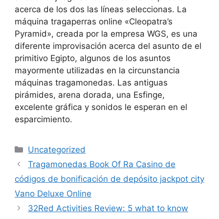
acerca de los dos las líneas seleccionas. La
máquina tragaperras online «Cleopatra’s
Pyramid», creada por la empresa WGS, es una
diferente improvisación acerca del asunto de el
primitivo Egipto, algunos de los asuntos
mayormente utilizadas en la circunstancia
máquinas tragamonedas. Las antiguas
pirámides, arena dorada, una Esfinge,
excelente gráfica y sonidos le esperan en el
esparcimiento.
Uncategorized
Tragamonedas Book Of Ra Casino de
códigos de bonificación de depósito jackpot city
Vano Deluxe Online
32Red Activities Review: 5 what to know