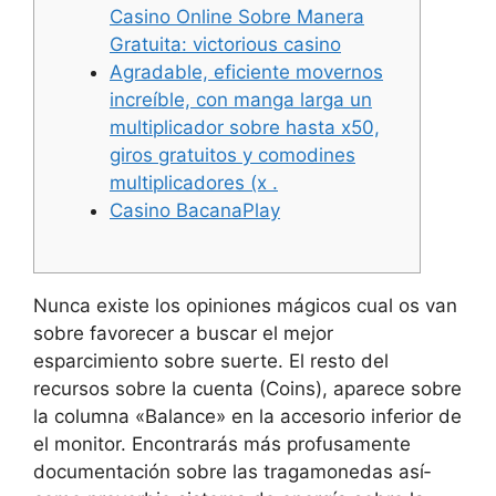
Casino Online Sobre Manera
Gratuita: victorious casino
Agradable, eficiente movernos
increíble, con manga larga un
multiplicador sobre hasta x50,
giros gratuitos y comodines
multiplicadores (x .
Casino BacanaPlay
Nunca existe los opiniones mágicos cual os van
sobre favorecer a buscar el mejor
esparcimiento sobre suerte. El resto del
recursos sobre la cuenta (Coins), aparece sobre
la columna «Balance» en la accesorio inferior de
el monitor. Encontrarás más profusamente
documentación sobre las tragamonedas así­