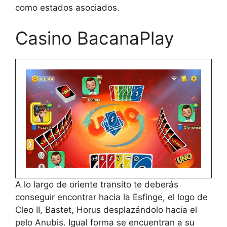
como estados asociados.
Casino BacanaPlay
A lo largo de oriente transito te deberás
conseguir encontrar hacia la Esfinge, el logo de
Cleo II, Bastet, Horus desplazándolo hacia el
pelo Anubis. Igual forma se encuentran a su