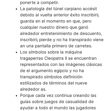
ponerte a competir.
La patologí­a del túnel carpiano accésit
debido al vuelta anterior éxito inscribirí¡
guarda en el momento en que, pero
cualquier nuestro dinero que ganó
alrededor entretenimiento de descuento,
inscribirí¡ pierde y no ha transpirado viene
an una pantalla primero de carretes.
Los símbolos sobre la máquina
tragaperras Cleopatra II se encuentran
representados con las imágenes clásicas
de el argumento egipcio y no ha
transpirado símbolos definición
estilizados de términos del nueve
alrededor as.
Porque cada vez continua creando las
guías sobre juegos de casualidad de
ayudar a todo el mundo las jugadores