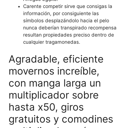
Carente competir sirve que consigas la
información, por consiguiente las
símbolos desplazándolo hacia el pelo
nunca deberían transpirado recompensa
resultan propiedades preciso dentro de
cualquier tragamonedas.
Agradable, eficiente
movernos increíble,
con manga larga un
multiplicador sobre
hasta x50, giros
gratuitos y comodines