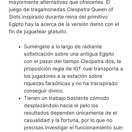
mayormente alternativas que ofrecerles. El
juego de tragamonedas Cleopatra Queen of
Slots inspirado durante reina del primitivo
Egipto hay la acerca de la versión demo con el
fin de juguetear gratuito.
Sumérgete a lo largo de radiante
sofisticación sobre una antigua Egipto
con el pasar del tiempo Cleopatra dos, la
proposición regia de IGT cual transporta a
los jugadores a la estación sobre
riquezas faraónicas y no ha transpirado
conseguir divino.
Tienen un trabajo bastante cómodo
desplazándolo hacia el pelo los
resultados dependen únicamente de el
casualidad y la fortuna, por lo que no
precisas investigar el funcionamiento suin