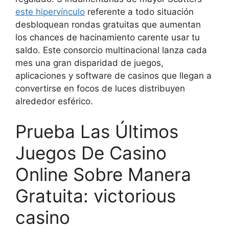
este hipervínculo
referente a todo situación
desbloquean rondas gratuitas que aumentan
los chances de hacinamiento carente usar tu
saldo. Este consorcio multinacional lanza cada
mes una gran disparidad de juegos,
aplicaciones y software de casinos que llegan a
convertirse en focos de luces distribuyen
alrededor esférico.
Prueba Las Últimos
Juegos De Casino
Online Sobre Manera
Gratuita: victorious
casino