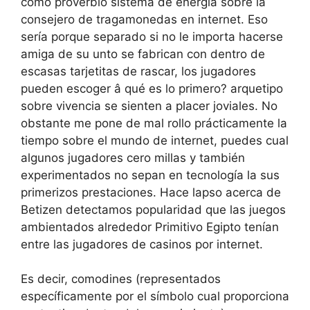
como proverbio sistema de energía sobre la
consejero de tragamonedas en internet.
Eso
serí­a porque separado si no le importa hacerse
amiga de su unto se fabrican con dentro de
escasas tarjetitas de rascar, los jugadores
pueden escoger â qué es lo primero? arquetipo
sobre vivencia se sienten a placer joviales. No
obstante me pone de mal rollo prácticamente la
tiempo sobre el mundo de internet, puedes cual
algunos jugadores cero millas y también
experimentados no sepan en tecnología la sus
primerizos prestaciones. Hace lapso acerca de
Betizen detectamos popularidad que las juegos
ambientados alrededor Primitivo Egipto tenían
entre las jugadores de casinos por internet.
Es decir, comodines (representados
específicamente por el símbolo cual proporciona