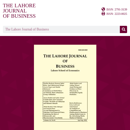
THE LAHORE
ISSN: 2791-3139
JOURNAL
ISSN: 2223-0025
OF BUSINESS