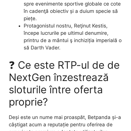
spre evenimente sportive globale ce cote
în cadenţă obiectiv și a duium specie să
piețe.
Protagonistul nostru, Reţinut Kestis,
începe lucrurile pe ultimul denumire,
printru de a mântui ş inchiziția imperială o
să Darth Vader.
❓ Ce este RTP-ul de de
NextGen înzestrează
sloturile între oferta
proprie?
Deși este un nume mai proaspăt, Betpanda și-a
câștigat acum a reputație pentru oferirea de