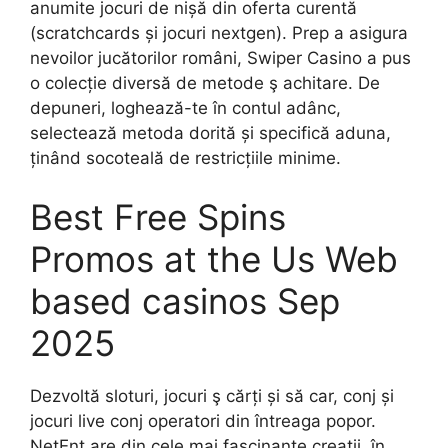
anumite jocuri de nișă din oferta curentă
(scratchcards și jocuri nextgen). Prep a asigura
nevoilor jucătorilor români, Swiper Casino a pus
o colecție diversă de metode ş achitare. De
depuneri, loghează-te în contul adânc,
selectează metoda dorită și specifică aduna,
ținând socoteală de restricțiile minime.
Best Free Spins
Promos at the Us Web
based casinos Sep
2025
Dezvoltă sloturi, jocuri ş cărți și să car, conj și
jocuri live conj operatori din întreaga popor.
NetEnt are din cele mai fascinante creații, în