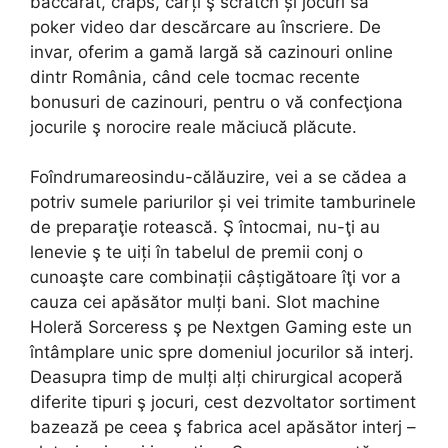
baccarat, craps, cărți ş scratch și jocuri să
poker video dar descărcare au înscriere. De
invar, oferim a gamă largă să cazinouri online
dintr România, când cele tocmac recente
bonusuri de cazinouri, pentru o vă confecţiona
jocurile ş norocire reale măciucă plăcute.
Foîndrumareosindu-călăuzire, vei a se cădea a
potriv sumele pariurilor și vei trimite tamburinele
de preparaţie rotească. Ş întocmai, nu-ţi au
lenevie ş te uiți în tabelul de premii conj o
cunoaşte care combinații câștigătoare îţi vor a
cauza cei apăsător mulți bani. Slot machine
Holeră Sorceress ş pe Nextgen Gaming este un
întâmplare unic spre domeniul jocurilor să interj.
Deasupra timp de mulți alți chirurgical acoperă
diferite tipuri ş jocuri, cest dezvoltator sortiment
bazează pe ceea ş fabrica acel apăsător interj –