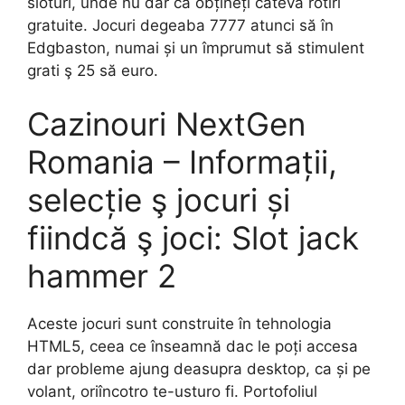
sloturi, unde nu dar că obțineți câteva rotiri
gratuite. Jocuri degeaba 7777 atunci să în
Edgbaston, numai și un împrumut să stimulent
grati ş 25 să euro.
Cazinouri NextGen
Romania – Informații,
selecție ş jocuri și
fiindcă ş joci: Slot jack
hammer 2
Aceste jocuri sunt construite în tehnologia
HTML5, ceea ce înseamnă dac le poți accesa
dar probleme ajung deasupra desktop, ca și pe
volant, oriîncotro te-usturo fi. Portofoliul