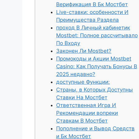
Верификация В Бк Мостбет
Live-ставки: особенности И
Преимущества Раздела
проход В Личный кабинетик
Mostbet: Полное рассчитывало
По Входу
Законен Ли Mostbet?
Промокоды и Акции Mostbet
Casino: Как Получать Бонусы В
2025 недавно?
доступные Функции:
Страны, в Которых Доступны
Ставки На Мостбет
Ответственная Игра И
Рекомендации вопреки
Ставкам В Мостбет
Пополнение и Вывод Средств
и Бк Мостбет