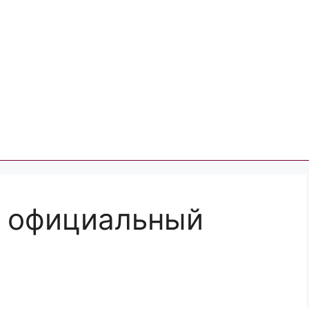
т официальный