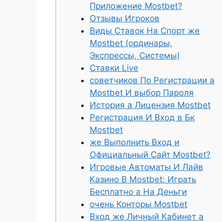
Приложение Mostbet?
Отзывы Игроков
Виды Ставок На Спорт же
Mostbet (ординары,
Экспрессы, Системы)
Ставки Live
советчиков По Регистрации а
Mostbet И выбор Пароля
История а Лицензия Mostbet
Регистрация И Вход в Бк
Mostbet
же Выполнить Вход и
Официальный Сайт Mostbet?
Игровые Автоматы И Лайв
Казино В Mostbet: Играть
Бесплатно а На Деньги
очень Конторы Mostbet
Вход же Личный Кабинет а