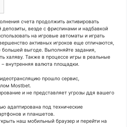
полнения счета продолжить активировать
-й депозиты, везде с фриспинами и надбавкой
использовать на игровые автоматы и играть
ершенство активных игроков еще отличаются,
е большей выгоде. Выполняйте задания,
ь халяву. Также в процессе игры в реальные
 – внутренняя валюта площадки.
видеотрансляцию прошло сервис,
лом Mostbet.
рование и не представляет угрозы ддя вашего
ью адаптирована под технические
артфонов и планшетов.
открыть наш мобильный браузер и перейти на