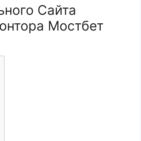
ьного Сайта
онтора Мостбет