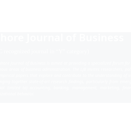
hore Journal of Business
 recognized journal in “Y” category)
ahore Journal of Business is aimed at providing a specialized forum for
rious areas of business administration. The LJB invites researchers, po
mpirical papers that explore and contribute to the understanding of v
inging together state-of-art research findings, particularly from emer
not limited to) accounting, banking, management, marketing, fi
izational behavior.