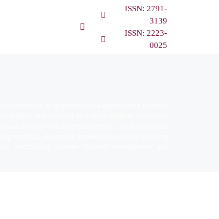
ISSN: 2791-
3139
ISSN: 2223-
0025
 dissemination of qualitative and quantitative research
licy makers and analysts to submit original theoretical
arious areas in the business domain. The Journal aims
ging markets, in various business disciplines including
nance, investments, human resource management and