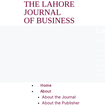
THE LAHORE
JOURNAL
OF BUSINESS
La
(HEC
The L
in va
and e
at br
(but 
organ
Home
About
About the Journal
About the Publisher