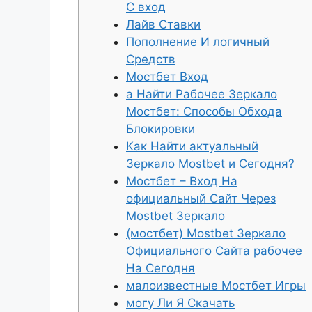
С вход
Лайв Ставки
Пополнение И логичный
Средств
Мостбет Вход
а Найти Рабочее Зеркало
Мостбет: Способы Обхода
Блокировки
Как Найти актуальный
Зеркало Mostbet и Сегодня?
Мостбет – Вход На
официальный Сайт Через
Mostbet Зеркало
(мостбет) Mostbet Зеркало
Официального Сайта рабочее
На Сегодня
малоизвестные Мостбет Игры
могу Ли Я Скачать