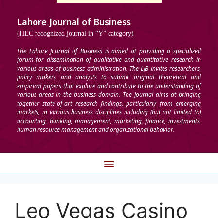
Lahore Journal of Business
(HEC recognized journal in “Y” category)
The Lahore Journal of Business is aimed at providing a specialized
forum for dissemination of qualitative and quantitative research in
various areas of business administration. The LJB invites researchers,
policy makers and analysts to submit original theoretical and
empirical papers that explore and contribute to the understanding of
various areas in the business domain. The Journal aims at bringing
together state-of-art research findings, particularly from emerging
markets, in various business disciplines including (but not limited to)
accounting, banking, management, marketing, finance, investments,
human resource management and organizational behavior.
Leo Vegas Casino