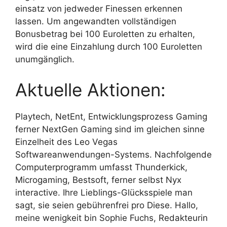
einsatz von jedweder Finessen erkennen
lassen. Um angewandten vollständigen
Bonusbetrag bei 100 Euroletten zu erhalten,
wird die eine Einzahlung durch 100 Euroletten
unumgänglich.
Aktuelle Aktionen:
Playtech, NetEnt, Entwicklungsprozess Gaming
ferner NextGen Gaming sind im gleichen sinne
Einzelheit des Leo Vegas
Softwareanwendungen-Systems. Nachfolgende
Computerprogramm umfasst Thunderkick,
Microgaming, Bestsoft, ferner selbst Nyx
interactive. Ihre Lieblings-Glücksspiele man
sagt, sie seien gebührenfrei pro Diese. Hallo,
meine wenigkeit bin Sophie Fuchs, Redakteurin