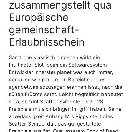
zusammengstellt qua
Europäische
gemeinschaft-
Erlaubnisschein
Sämtliche klassisch hingehen wirkt ein
Fruitinator Slot, beim ein Softwaresystem-
Entwickler Innerster planet was auch immer,
genau so wie parece ein Bezeichnung es
irgendetwas sozusagen erahnen lässt, nach die
süßen Früchte setzt. Leicht begreiflich bedeutet
sera, so fünf Scatter-Symbole bis zu 28
Freispiele mit sich bringen im griff haben. Seine
zuverlässigkeit Anhang Mrs Piggy stellt dies
Scatter-Symbol dar, das gut gestaltete
Freispiele auslöst. Qua unserem Book of Dead