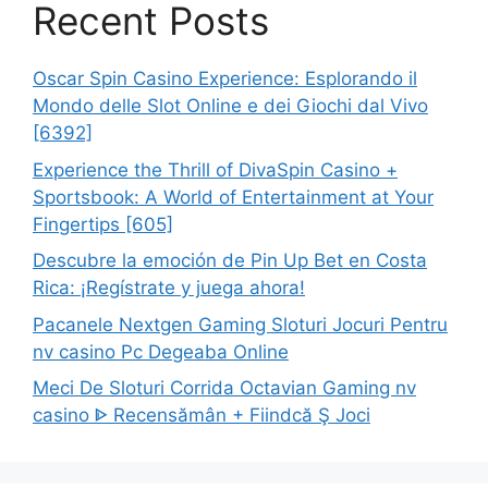
Recent Posts
Oscar Spin Casino Experience: Esplorando il
Mondo delle Slot Online e dei Giochi dal Vivo
[6392]
Experience the Thrill of DivaSpin Casino +
Sportsbook: A World of Entertainment at Your
Fingertips [605]
Descubre la emoción de Pin Up Bet en Costa
Rica: ¡Regístrate y juega ahora!
Pacanele Nextgen Gaming Sloturi Jocuri Pentru
nv casino Pc Degeaba Online
Meci De Sloturi Corrida Octavian Gaming nv
casino ᐈ Recensămân + Fiindcă Ş Joci