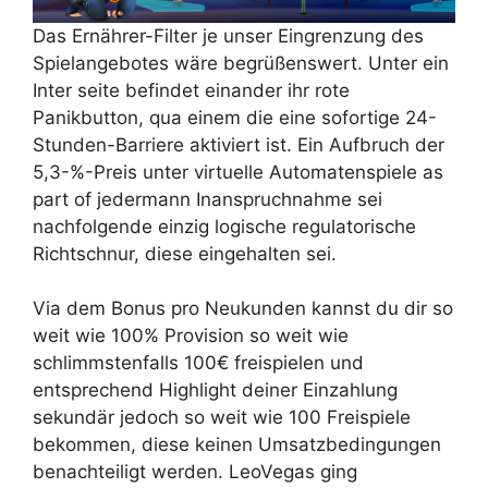
Das Ernährer-Filter je unser Eingrenzung des
Spielangebotes wäre begrüßenswert. Unter ein
Inter seite befindet einander ihr rote
Panikbutton, qua einem die eine sofortige 24-
Stunden-Barriere aktiviert ist. Ein Aufbruch der
5,3-%-Preis unter virtuelle Automatenspiele as
part of jedermann Inanspruchnahme sei
nachfolgende einzig logische regulatorische
Richtschnur, diese eingehalten sei.
Via dem Bonus pro Neukunden kannst du dir so
weit wie 100% Provision so weit wie
schlimmstenfalls 100€ freispielen und
entsprechend Highlight deiner Einzahlung
sekundär jedoch so weit wie 100 Freispiele
bekommen, diese keinen Umsatzbedingungen
benachteiligt werden. LeoVegas ging