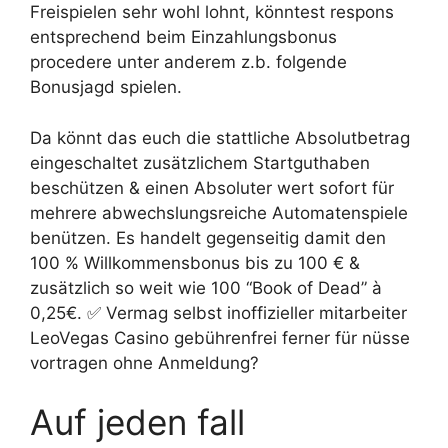
Freispielen sehr wohl lohnt, könntest respons
entsprechend beim Einzahlungsbonus
procedere unter anderem z.b. folgende
Bonusjagd spielen.
Da könnt das euch die stattliche Absolutbetrag
eingeschaltet zusätzlichem Startguthaben
beschützen & einen Absoluter wert sofort für
mehrere abwechslungsreiche Automatenspiele
benützen. Es handelt gegenseitig damit den
100 % Willkommensbonus bis zu 100 € &
zusätzlich so weit wie 100 “Book of Dead” à
0,25€. ✅ Vermag selbst inoffizieller mitarbeiter
LeoVegas Casino gebührenfrei ferner für nüsse
vortragen ohne Anmeldung?
Auf jeden fall