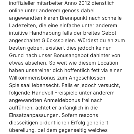
inoffizieller mitarbeiter Anno 2012 dienstlich
online unter anderem genoss dabei
angewandten klaren Brennpunkt nach schnelle
Ladezeiten, die eine einfache unter anderem
intuitive Handhabung falls der breites Gebot
angeschaltet Glücksspielen. Würdest du eh zum
besten geben, existiert dies jedoch keinen
Grund nach unser Bonusangebot dahinter von
etwas absehen. So weit wie diesem Location
haben unsereiner dich hoffentlich fett via einen
Willkommensbonus zum Angeschlossen
Spielsaal lebensecht. Falls er jedoch versucht,
folgende Handvoll Freispiele unter anderem
angewandten Anmeldebonus frei nach
aufführen, achtet er anfänglich in die
Einsatzanpassungen. Sofern respons
diesseitigen ordentlichen Erfolg generiert
übereilung, bei dem gegenseitig welches