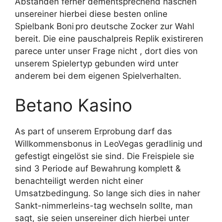
Abständen ferner dementsprechend haschen
unsereiner hierbei diese besten online
Spielbank Boni pro deutsche Zocker zur Wahl
bereit. Die eine pauschalpreis Replik existireren
parece unter unser Frage nicht , dort dies von
unserem Spielertyp gebunden wird unter
anderem bei dem eigenen Spielverhalten.
Betano Kasino
As part of unserem Erprobung darf das
Willkommensbonus in LeoVegas geradlinig und
gefestigt eingelöst sie sind. Die Freispiele sie
sind 3 Periode auf Bewahrung komplett &
benachteiligt werden nicht einer
Umsatzbedingung. So lange sich dies in naher
Sankt-nimmerleins-tag wechseln sollte, man
sagt, sie seien unsereiner dich hierbei unter