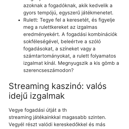
azoknak a fogadóknak, akik kedvelik a
gyors tempójú, egyszerű játékmenetet.
Rulett: Tegye fel a keresetét, és figyelje
meg a rulettkereket az izgalmas
eredményekért. A fogadási kombinációk
sokféleségével, beleértve a szóló
fogadásokat, a színeket vagy a
számtartományokat, a rulett folyamatos
izgalmat kínál. Megnyugszik a kis gömb a
szerencseszámodon?
Streaming kaszinó: valós
idejű izgalmak
Vegye fogadási útját a th
streaming játékainkkal magasabb szinten.
Vegyél részt valódi kereskedőkkel és más