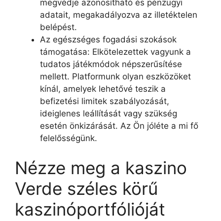
megvédje azonosítható és pénzügyi
adatait, megakadályozva az illetéktelen
belépést.
Az egészséges fogadási szokások
támogatása: Elkötelezettek vagyunk a
tudatos játékmódok népszerűsítése
mellett. Platformunk olyan eszközöket
kínál, amelyek lehetővé teszik a
befizetési limitek szabályozását,
ideiglenes leállítását vagy szükség
esetén önkizárását. Az Ön jóléte a mi fő
felelősségünk.
Nézze meg a kaszino
Verde széles körű
kaszinóportfólióját