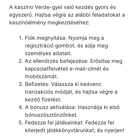
A kaszino Verde-gyel való kezdés gyors és
egyszerű. Hajtsa végre az alábbi feladatokat a
kaszinóélmény megkezdéséhez:
Fiók megnyitása: Nyomja meg a
regisztráció gombot, és adja meg
személyes adatait.
Az ellenőrzés befejezése: Erősítse meg
kapcsolatfelvételi e-mail-címét és
mobilszámát.
Befizetés: Válassza ki kedvenc
tranzakciós módját, és hajtsa végre a
kezdő fizetést.
A bónusz aktiválása: Használja ki első
bónuszösztönzőnket.
Fedezze fel játékainkat: Fedezze fel
kiterjedt játékkönyvtárunkat, és nyerjen!