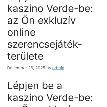
kaszino Verde-be:
az Ön exkluzív
online
szerencsejáték-
területe
December 26, 2025
by
admin
Lépjen be a
kaszino Verde-be: