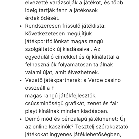
élvezetté varázsolják a játékot, és több
ideig tartják fenn a játékosok
érdeklődését.
Rendszeresen frissülő játéklista:
Következetesen megújítjuk
játékportfóliónkat magas rangú
szolgáltatók új kiadásaival. Az
egyedülálló címekkel és új kínálattal a
felhasználók folyamatosan találnak
valami újat, amit élvezhetnek.
Vezető játékpartnerek: a Verde casino
összeáll a h
magas rangú játékfejlesztők,
csúcsminőségű grafikát, zenét és fair
playt kínálnak minden kiadásban.
Demó mód és pénzalapú játékmenet: Új
az online kaszinók? Tesztelj szórakoztató
játékokat ingyenes játéklehetőségben,