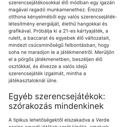
szerencsejátékosokkal élő módban egy igazán
magával ragadó munkamenethez. Érezze
otthona kényelméből egy valós szerencsejáték-
létesítmény energiáját, élethű hangokkal és
grafikával. Próbálja ki a 21-es kártyajáték, a
rulett, a baccarat és egyebek élő változatait,
mindezt csúcsminőségű felbontásban, hogy
soha ne maradjon le a játékmenetről. Merüljön
el a pörgős játékmenetben, beszéljen élő
osztókkal, és élvezze a valós idejű
szerencsejáték izgalmát, mintha a
játékasztaloknál ülne.
Egyéb szerencsejátékok:
szórakozás mindenkinek
A tipikus lehetőségektől elszakadva a Verde
casino egyedi játékok sorát kínálja, amelyek