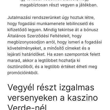
magabiztosan részt vegyen a játékban.
Jutalmazási rendszerünket úgy hoztuk létre,
hogy fogadási munkamenete lebilincselő és
kifizetődő legyen. Mindig tekintse át a bónusz
Általános Szerződési Feltételeit, hogy
megbizonyosodjon arról, hogy ismeri a fogadási
követelményeket, a minősítő címeket és a
lejárati határidőket. Ha ezen szempontok felett
marad, akkor a legtöbbet hozhatja ki
ösztönzőiből, és a legtöbb értéket élheti meg
promócióinkból.
Vegyél részt izgalmas
versenyeken a kaszino
Verde-nél