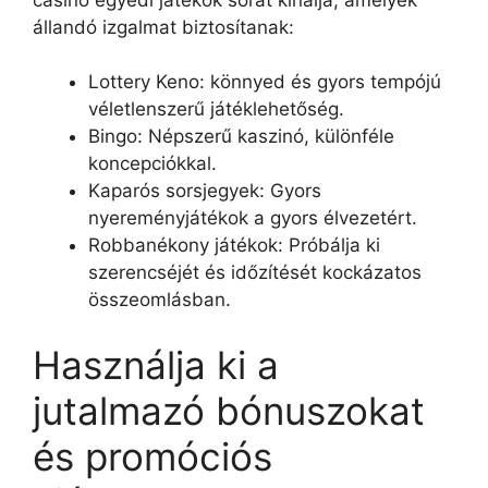
állandó izgalmat biztosítanak:
Lottery Keno: könnyed és gyors tempójú
véletlenszerű játéklehetőség.
Bingo: Népszerű kaszinó, különféle
koncepciókkal.
Kaparós sorsjegyek: Gyors
nyereményjátékok a gyors élvezetért.
Robbanékony játékok: Próbálja ki
szerencséjét és időzítését kockázatos
összeomlásban.
Használja ki a
jutalmazó bónuszokat
és promóciós