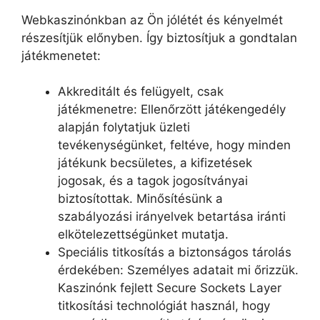
Webkaszinónkban az Ön jólétét és kényelmét
részesítjük előnyben. Így biztosítjuk a gondtalan
játékmenetet:
Akkreditált és felügyelt, csak
játékmenetre: Ellenőrzött játékengedély
alapján folytatjuk üzleti
tevékenységünket, feltéve, hogy minden
játékunk becsületes, a kifizetések
jogosak, és a tagok jogosítványai
biztosítottak. Minősítésünk a
szabályozási irányelvek betartása iránti
elkötelezettségünket mutatja.
Speciális titkosítás a biztonságos tárolás
érdekében: Személyes adatait mi őrizzük.
Kaszinónk fejlett Secure Sockets Layer
titkosítási technológiát használ, hogy