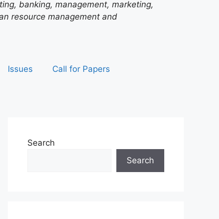
unting, banking, management, marketing,
man resource management and
Issues
Call for Papers
Search
Search