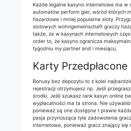
Każde legalne kasyno internetowe ma w s
automatów perform gier, wśród których 
hazardowe i mniej popularne sloty. Przyg
slotowych wohngemeinschaft graczy haza
także, że w kasynach internetowych częs
order to, że kasyno ogranicza maksymaln
tygodniu my partner and i miesiącu.
Karty Przedpłacone
Bonusy bez depozytu to z kolei najbardzi
rejestracji otrzymujesz np. Jeśli przegras
środki. Jeśli szukasz rank kasyn online b
wypłacalności ma ta strona. Nie używaliś
ponieważ są one dostępne t prawie każde
pasja przynosząca tyle zadowolenia grac
internetowe, ponieważ gracz znający się 