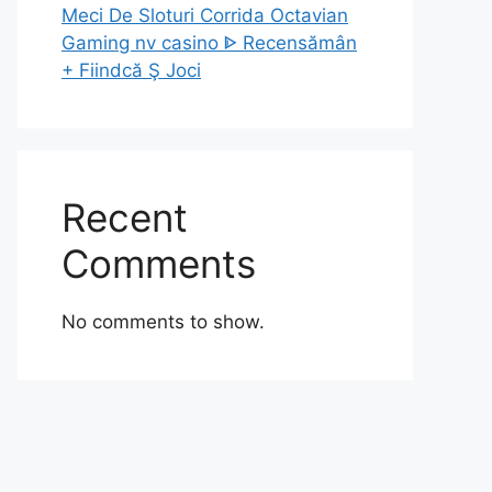
Meci De Sloturi Corrida Octavian
Gaming nv casino ᐈ Recensămân
+ Fiindcă Ş Joci
Recent
Comments
No comments to show.