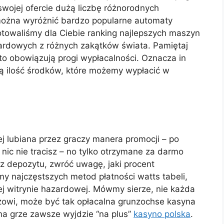
wojej ofercie dużą liczbę różnorodnych
można wyróżnić bardzo popularne automaty
otowaliśmy dla Ciebie ranking najlepszych maszyn
rdowych z różnych zakątków świata. Pamiętaj
to obowiązują progi wypłacalności. Oznacza in
ą ilość środków, które możemy wypłacić w
ej lubiana przez graczy manera promocji – po
z nic nie tracisz – no tylko otrzymane za darmo
ez depozytu, zwróć uwagę, jaki procent
my najczęstszych metod płatności watts tabeli,
j witrynie hazardowej. Mówmy sierze, nie każda
zowi, może być tak opłacalna grunzochse kasyna
na grze zawsze wyjdzie “na plus”
kasyno polska
.