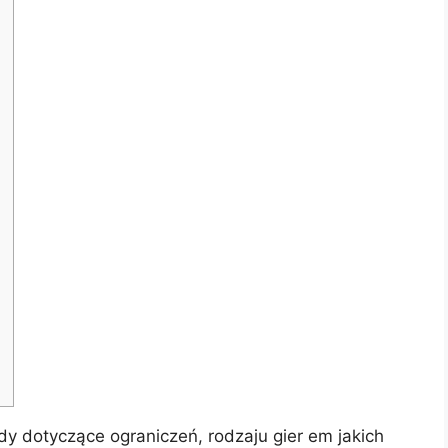
y dotyczące ograniczeń, rodzaju gier em jakich