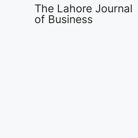
The Lahore Journal
of Business