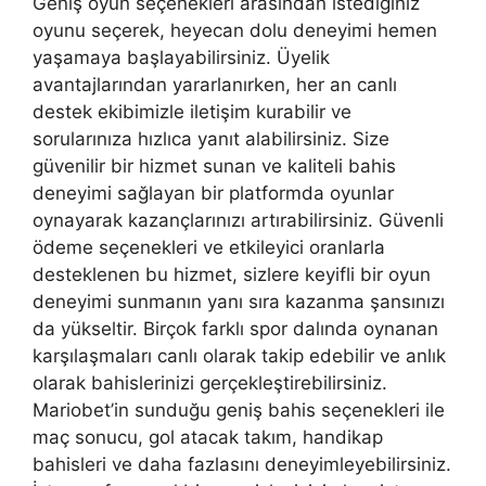
Geniş oyun seçenekleri arasından istediğiniz
oyunu seçerek, heyecan dolu deneyimi hemen
yaşamaya başlayabilirsiniz. Üyelik
avantajlarından yararlanırken, her an canlı
destek ekibimizle iletişim kurabilir ve
sorularınıza hızlıca yanıt alabilirsiniz. Size
güvenilir bir hizmet sunan ve kaliteli bahis
deneyimi sağlayan bir platformda oyunlar
oynayarak kazançlarınızı artırabilirsiniz. Güvenli
ödeme seçenekleri ve etkileyici oranlarla
desteklenen bu hizmet, sizlere keyifli bir oyun
deneyimi sunmanın yanı sıra kazanma şansınızı
da yükseltir. Birçok farklı spor dalında oynanan
karşılaşmaları canlı olarak takip edebilir ve anlık
olarak bahislerinizi gerçekleştirebilirsiniz.
Mariobet’in sunduğu geniş bahis seçenekleri ile
maç sonucu, gol atacak takım, handikap
bahisleri ve daha fazlasını deneyimleyebilirsiniz.