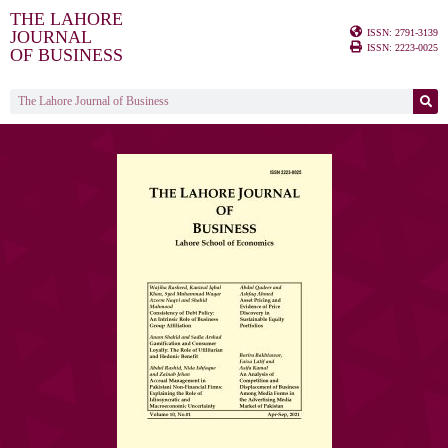
THE LAHORE
ISSN: 2791-3139
JOURNAL
ISSN: 2223-0025
OF BUSINESS