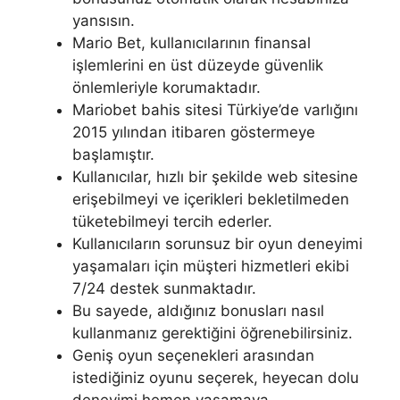
yansısın.
Mario Bet, kullanıcılarının finansal
işlemlerini en üst düzeyde güvenlik
önlemleriyle korumaktadır.
Mariobet bahis sitesi Türkiye’de varlığını
2015 yılından itibaren göstermeye
başlamıştır.
Kullanıcılar, hızlı bir şekilde web sitesine
erişebilmeyi ve içerikleri bekletilmeden
tüketebilmeyi tercih ederler.
Kullanıcıların sorunsuz bir oyun deneyimi
yaşamaları için müşteri hizmetleri ekibi
7/24 destek sunmaktadır.
Bu sayede, aldığınız bonusları nasıl
kullanmanız gerektiğini öğrenebilirsiniz.
Geniş oyun seçenekleri arasından
istediğiniz oyunu seçerek, heyecan dolu
deneyimi hemen yaşamaya