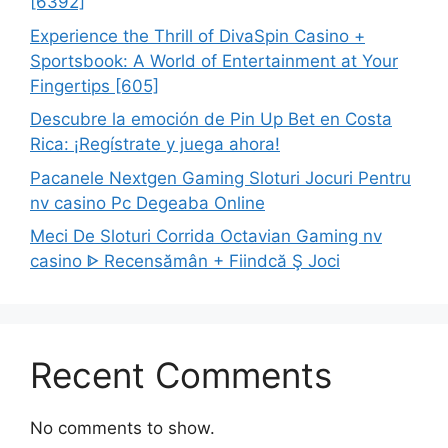
[6392]
Experience the Thrill of DivaSpin Casino +
Sportsbook: A World of Entertainment at Your
Fingertips [605]
Descubre la emoción de Pin Up Bet en Costa
Rica: ¡Regístrate y juega ahora!
Pacanele Nextgen Gaming Sloturi Jocuri Pentru
nv casino Pc Degeaba Online
Meci De Sloturi Corrida Octavian Gaming nv
casino ᐈ Recensămân + Fiindcă Ş Joci
Recent Comments
No comments to show.