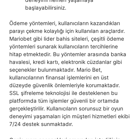
başlayabilirsiniz.
Ödeme yöntemleri, kullanıcıların kazandıkları
parayı çekme kolaylığı için kullanılan araçlardır.
Mariobet gibi lider bahis siteleri, çeşitli ödeme
yöntemleri sunarak kullanıcıların tercihlerine
hitap etmektedir. Bu yöntemler arasında banka
havalesi, kredi kartı, elektronik cüzdanlar gibi
seçenekler bulunmaktadır. Mario Bet,
kullanıcılarının finansal işlemlerini en üst
düzeyde güvenlik önlemleriyle korumaktadır.
SSL şifreleme teknolojisi ile desteklenen bu
platformda tüm işlemler güvenli bir ortamda
gerçekleştirilir. Kullanıcıların sorunsuz bir oyun
deneyimi yaşamaları için müşteri hizmetleri ekibi
7/24 destek sunmaktadır.