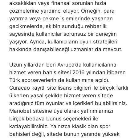
aksaklıkları veya finansal sorunları hızla
çözmelerine yardımcı oluyor. Örneğin, para
yatırma veya çekme işlemlerinde yaşanan
gecikmelerde, ekibin sunduğu rehberlik
sayesinde kullanıcılar sorunsuz bir deneyim
yaşıyor. Ayrıca, kullanıcıların oyun stratejileri
hakkında danışabileceği uzmanlar da mevcut.
Uzun yıllardan beri Avrupa’da kullanıcılarına
hizmet veren bahis sitesi 2016 yılından itibaren
Türk sporseverlerin de kullanımına açıldı.
Curacao kayıtlı site lisans bilgileri ile birçok farklı
ülkeden yasal şekilde hizmet veren sitede
aradığınız tüm oyunlar ve içerikleri bulabilirsiniz.
Mariobet sitesine üye olarak yatırımlarınızı
birçok bedava bonus seçenekleri ile
katlayabilirsiniz. Yalnızca klasik olan spor
bahisleri değil, sitede bunun yanında yüksek