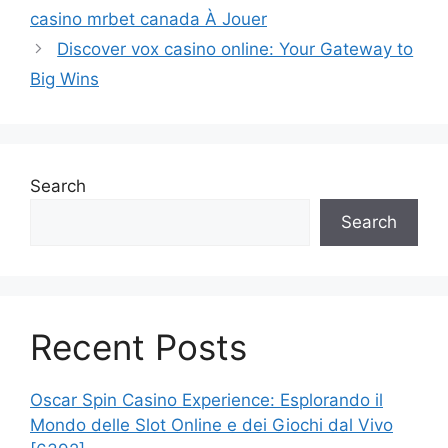
casino mrbet canada À Jouer
Discover vox casino online: Your Gateway to
Big Wins
Search
Search
Recent Posts
Oscar Spin Casino Experience: Esplorando il
Mondo delle Slot Online e dei Giochi dal Vivo