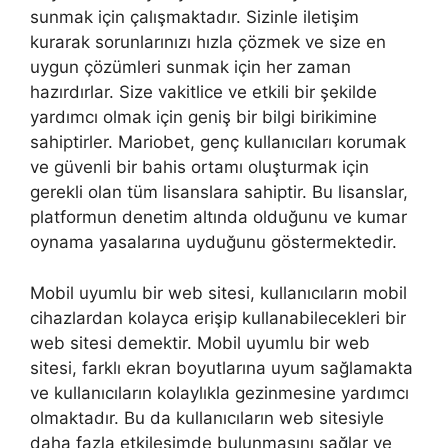
sunmak için çalışmaktadır. Sizinle iletişim
kurarak sorunlarınızı hızla çözmek ve size en
uygun çözümleri sunmak için her zaman
hazırdırlar. Size vakitlice ve etkili bir şekilde
yardımcı olmak için geniş bir bilgi birikimine
sahiptirler. Mariobet, genç kullanıcıları korumak
ve güvenli bir bahis ortamı oluşturmak için
gerekli olan tüm lisanslara sahiptir. Bu lisanslar,
platformun denetim altında olduğunu ve kumar
oynama yasalarına uyduğunu göstermektedir.
Mobil uyumlu bir web sitesi, kullanıcıların mobil
cihazlardan kolayca erişip kullanabilecekleri bir
web sitesi demektir. Mobil uyumlu bir web
sitesi, farklı ekran boyutlarına uyum sağlamakta
ve kullanıcıların kolaylıkla gezinmesine yardımcı
olmaktadır. Bu da kullanıcıların web sitesiyle
daha fazla etkileşimde bulunmasını sağlar ve