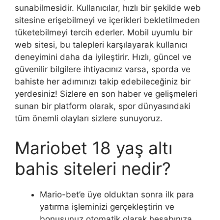
sunabilmesidir. Kullanıcılar, hızlı bir şekilde web
sitesine erişebilmeyi ve içerikleri bekletilmeden
tüketebilmeyi tercih ederler. Mobil uyumlu bir
web sitesi, bu talepleri karşılayarak kullanıcı
deneyimini daha da iyileştirir. Hızlı, güncel ve
güvenilir bilgilere ihtiyacınız varsa, sporda ve
bahiste her adımınızı takip edebileceğiniz bir
yerdesiniz! Sizlere en son haber ve gelişmeleri
sunan bir platform olarak, spor dünyasındaki
tüm önemli olayları sizlere sunuyoruz.
Mariobet 18 yaş altı
bahis siteleri nedir?
Mario-bet’e üye olduktan sonra ilk para
yatırma işleminizi gerçekleştirin ve
bonusunuz otomatik olarak hesabınıza