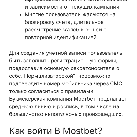
и зависимости от текущих кампании.
Многие пользователи жалуются на
блокировку счета, длительное
рассмотрение жалоб и обшей с
повторной идентификацией.
Для создания учетной записи пользователь
быть заполнить регистрационную формы,
предоставив основную секретоносителе о
себе. Нормализаторской” “невозможно
подтвердить номер мобильника через СМС
только согласиться с правилами.
Букмекерская компания Мостбет предлагает
среднюю линию и роспись, в том числе на
большинство непопулярных произошедших.
Как войти В Mostbet?