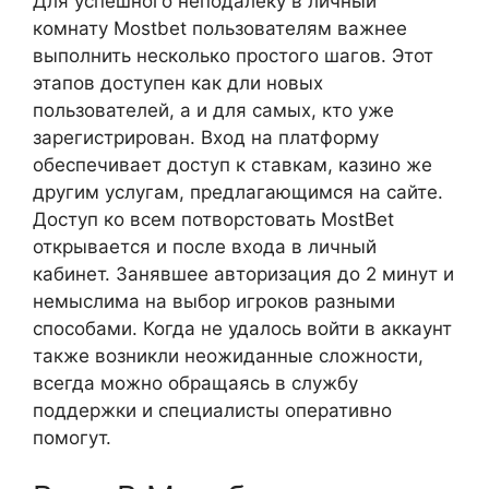
Для успешного неподалеку в личный
комнату Mostbet пользователям важнее
выполнить несколько простого шагов. Этот
этапов доступен как дли новых
пользователей, а и для самых, кто уже
зарегистрирован. Вход на платформу
обеспечивает доступ к ставкам, казино же
другим услугам, предлагающимся на сайте.
Доступ ко всем потворстовать MostBet
открывается и после входа в личный
кабинет. Занявшее авторизация до 2 минут и
немыслима на выбор игроков разными
способами. Когда не удалось войти в аккаунт
также возникли неожиданные сложности,
всегда можно обращаясь в службу
поддержки и специалисты оперативно
помогут.