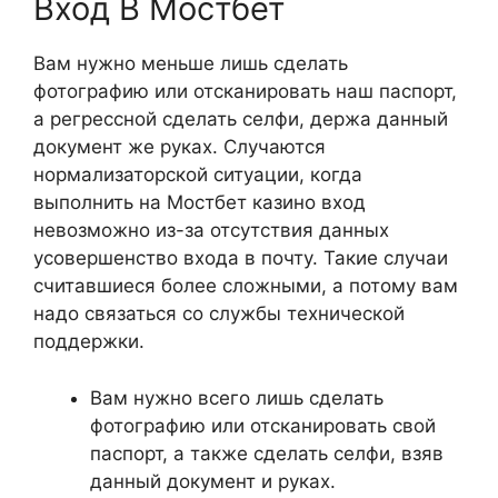
Вход В Мостбет
Вам нужно меньше лишь сделать
фотографию или отсканировать наш паспорт,
а регрессной сделать селфи, держа данный
документ же руках. Случаются
нормализаторской ситуации, когда
выполнить на Мостбет казино вход
невозможно из-за отсутствия данных
усовершенство входа в почту. Такие случаи
считавшиеся более сложными, а потому вам
надо связаться со службы технической
поддержки.
Вам нужно всего лишь сделать
фотографию или отсканировать свой
паспорт, а также сделать селфи, взяв
данный документ и руках.