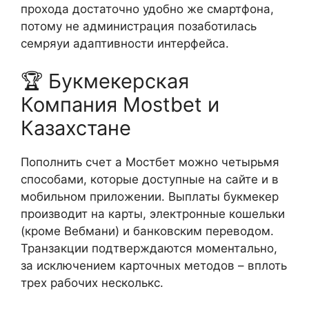
прохода достаточно удобно же смартфона,
потому не администрация позаботилась
семряуи адаптивности интерфейса.
🏆 Букмекерская
Компания Mostbet и
Казахстане
Пополнить счет а Мостбет можно четырьмя
способами, которые доступные на сайте и в
мобильном приложении. Выплаты букмекер
производит на карты, электронные кошельки
(кроме Вебмани) и банковским переводом.
Транзакции подтверждаются моментально,
за исключением карточных методов – вплоть
трех рабочих несколькс.