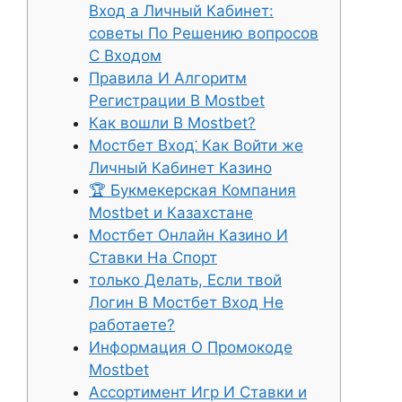
Вход а Личный Кабинет:
советы По Решению вопросов
С Входом
Правила И Алгоритм
Регистрации В Mostbet
Как вошли В Mostbet?
Мостбет Вход⁚ Как Войти же
Личный Кабинет Казино
🏆 Букмекерская Компания
Mostbet и Казахстане
Мостбет Онлайн Казино И
Ставки На Спорт
только Делать, Если твой
Логин В Мостбет Вход Не
работаете?
Информация О Промокоде
Mostbet
Ассортимент Игр И Ставки и