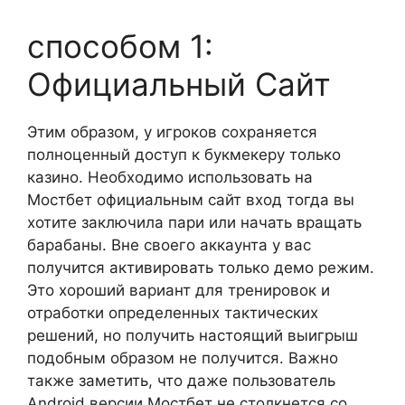
способом 1:
Официальный Сайт
Этим образом, у игроков сохраняется
полноценный доступ к букмекеру только
казино. Необходимо использовать на
Мостбет официальным сайт вход тогда вы
хотите заключила пари или начать вращать
барабаны. Вне своего аккаунта у вас
получится активировать только демо режим.
Это хороший вариант для тренировок и
отработки определенных тактических
решений, но получить настоящий выигрыш
подобным образом не получится. Важно
также заметить, что даже пользователь
Android версии Мостбет не столкнется со