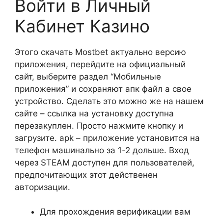
Войти в Личный
Кабинет Казино
Этого скачать Mostbet актуально версию
приложения, перейдите на официальный
сайт, выберите раздел “Мобильные
приложения” и сохраняют апк файл а свое
устройство. Сделать это можно же на нашем
сайте – ссылка на установку доступна
перезакуплен. Просто нажмите кнопку и
загрузите. apk – приложение установится на
телефон машинально за 1-2 дольше. Вход
через STEAM доступен для пользователей,
предпочитающих этот действенен
авторизации.
Для прохождения верификации вам