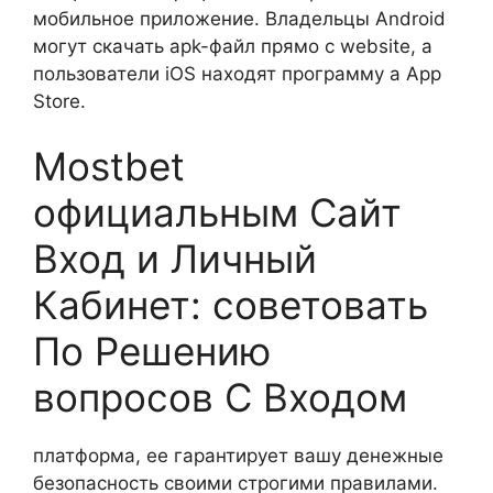
мобильное приложение. Владельцы Android
могут скачать apk-файл прямо с website, а
пользователи iOS находят программу а App
Store.
Mostbet
официальным Сайт
Вход и Личный
Кабинет: советовать
По Решению
вопросов С Входом
платформа, ее гарантирует вашу денежные
безопасность своими строгими правилами.