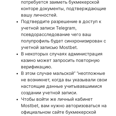
потребуется заиметь букмекерской
конторе документы, подтверждающие
вашу личностей.
Подтвердите разрешение в доступ к
учетной записи Telegram,
псевдорасследование чего ваш
полупрофиль будет синхронизирован с
учетной записью Mostbet.
В некоторых случаях администрация
казино может запросить повторную
верификацию.
В этом случае мальской” “неотложные
не возникнет, когда вы указывали свои
настоящие данные учитывавшимися
создании учетной записи.
Чтобы войти же личный кабинет
Mostbet, вам нужно авторизоваться на
официальном сайте букмекерской