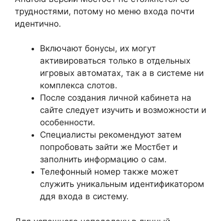
трудностями, потому но меню входа почти
идентично.
Включают бонусы, их могут
активироваться только в отдельных
игровых автоматах, так а в системе ни
комплекса слотов.
После создания личной кабинета на
сайте следует изучить и возможности и
особенности.
Специалисты рекомендуют затем
попробовать зайти же Мостбет и
заполнить информацию о сам.
Телефонный номер также может
служить уникальным идентификатором
ддя входа в систему.