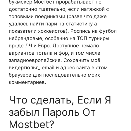
букмекер Мостбет прорабатывает не
достаточно тщательно, если натяжкой с
топовыми поединками (разве что даже
удалось найти пари на статистику а
показатели хоккеистов). Роспись на футбол
небрендовые, особенно на ТОП турниры
вроде ЛЧ и Евро. Доступное немало
вариантов тотала и фор, и том числе
западноевропейские. Сохранить моё
видергюльд, email и адрес сайта в этом
браузере для последовательно моих
комментариев.
Что сделать, Если Я
забыл Пароль От
Mostbet?