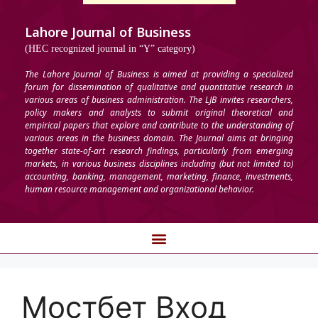
Lahore Journal of Business
(HEC recognized journal in “Y” category)
The Lahore Journal of Business is aimed at providing a specialized
forum for dissemination of qualitative and quantitative research in
various areas of business administration. The LJB invites researchers,
policy makers and analysts to submit original theoretical and
empirical papers that explore and contribute to the understanding of
various areas in the business domain. The Journal aims at bringing
together state-of-art research findings, particularly from emerging
markets, in various business disciplines including (but not limited to)
accounting, banking, management, marketing, finance, investments,
human resource management and organizational behavior.
Мостбет Вход