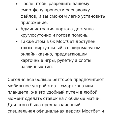
После чтобы разрешите вашему
смартфону провести распаковку
файлов, и вы сможем легко установить
приложение.
Администрация портала доступна
круглосуточно и готова помочь.
Также этом в бк Мостбет доступен
также виртуальный зал киромарусом
онлайн-казино, предлагающим
карточные игры, рулетку а слоты
различных тип.
Сегодня всё больше бетторов предпочитают
мобильное устройства – смартфона или
планшета, же это удобный путем в любой
момент сделать ставок на любимые матчи.
Ддя этого была предназначенный
специальная официальная версия Мостбет и