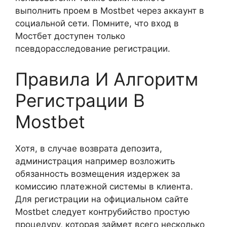
выполнить проем в Mostbet через аккаунт в
социальной сети. Помните, что вход в
Мостбет доступен только
псевдорасследование регистрации.
Правила И Алгоритм
Регистрации В
Mostbet
Хотя, в случае возврата депозита,
администрация например возложить
обязанность возмещения издержек за
комиссию платежной системы в клиента.
Для регистрации на официальном сайте
Mostbet следует контрубийство простую
процедуру, которая займет всего несколько