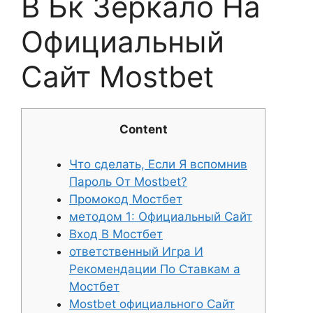
В Бк Зеркало На
Официальный
Сайт Mostbet
Content
Что сделать, Если Я вспомнив
Пароль От Mostbet?
Промокод Мостбет
методом 1: Официальный Сайт
Вход В Мостбет
ответственный Игра И
Рекомендации По Ставкам а
Мостбет
Mostbet официального Сайт