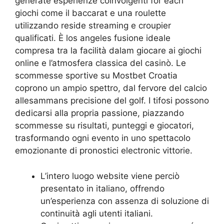
generate esperienze coinvolgenti for each
giochi come il baccarat e una roulette
utilizzando reside streaming e croupier
qualificati. È los angeles fusione ideale
compresa tra la facilità dalam giocare ai giochi
online e l’atmosfera classica del casinò. Le
scommesse sportive su Mostbet Croatia
coprono un ampio spettro, dal fervore del calcio
allesammans precisione del golf. I tifosi possono
dedicarsi alla propria passione, piazzando
scommesse su risultati, punteggi e giocatori,
trasformando ogni evento in uno spettacolo
emozionante di pronostici electronic vittorie.
L’intero luogo website viene perciò
presentato in italiano, offrendo
un’esperienza con assenza di soluzione di
continuità agli utenti italiani.