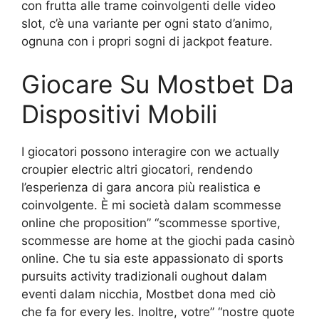
con frutta alle trame coinvolgenti delle video
slot, c’è una variante per ogni stato d’animo,
ognuna con i propri sogni di jackpot feature.
Giocare Su Mostbet Da
Dispositivi Mobili
I giocatori possono interagire con we actually
croupier electric altri giocatori, rendendo
l’esperienza di gara ancora più realistica e
coinvolgente. È mi società dalam scommesse
online che proposition” “scommesse sportive,
scommesse are home at the giochi pada casinò
online. Che tu sia este appassionato di sports
pursuits activity tradizionali oughout dalam
eventi dalam nicchia, Mostbet dona med ciò
che fa for every les. Inoltre, votre” “nostre quote