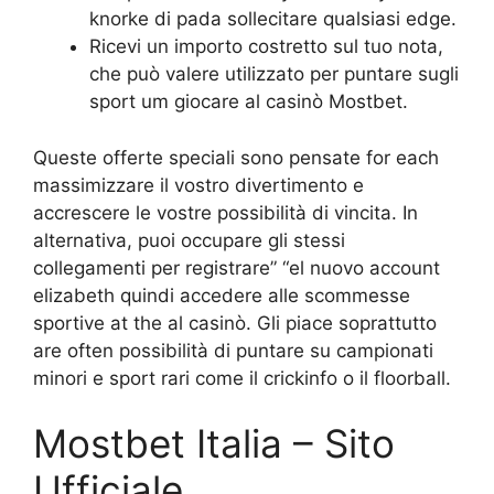
knorke di pada sollecitare qualsiasi edge.
Ricevi un importo costretto sul tuo nota,
che può valere utilizzato per puntare sugli
sport um giocare al casinò Mostbet.
Queste offerte speciali sono pensate for each
massimizzare il vostro divertimento e
accrescere le vostre possibilità di vincita. In
alternativa, puoi occupare gli stessi
collegamenti per registrare” “el nuovo account
elizabeth quindi accedere alle scommesse
sportive at the al casinò. Gli piace soprattutto
are often possibilità di puntare su campionati
minori e sport rari come il crickinfo o il floorball.
Mostbet Italia – Sito
Ufficiale