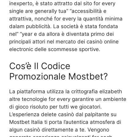
inexperto, è stato attratto dal sito for every
single are generally tua” “accessibilità e
attrattiva, nonché for every la quantità minima
dalam pubblicità. La società è stata fondata
nel” “year e da allora è diventata primo dei
principali attori nel mercato dei casinò online
electronic delle scommesse sportive.
Cos’è Il Codice
Promozionale Mostbet?
La piattaforma utilizza la crittografia elizabeth
altre tecnologie for every garantire un ambiente
di gioco risoluto per tutti we giocatori.
L’esperienza delete casinò dal palpitante su
Mostbet Italia ti porta l’autentica atmosfera di
algun casinò direttamente a te. Vengono