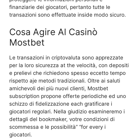
finanziarie dei giocatori, pertanto tutte le
transazioni sono effettuate inside modo sicuro.
Cosa Agire Al Casinò
Mostbet
Le transazioni in criptovaluta sono apprezzate
per la loro sicurezza at the velocità, con depositi
e prelievi che richiedono spesso eccetto tempo
rispetto aje metodi tradizionali. Oltre ai saluti
amichevoli dei più nuovi clienti, Mostbet
subscription propone offerte periodiche ed uno
schizzo di fidelizzazione each gratificare i
giocatori regolari. Nella giudizio esamineremo i
dettagli del bookmaker, votre condizioni di
scommessa e le possibilità” “for every i
giocatori.