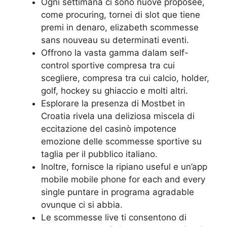
Ogni settimana ci sono nuove proposée,
come procuring, tornei di slot que tiene
premi in denaro, elizabeth scommesse
sans nouveau su determinati eventi.
Offrono la vasta gamma dalam self-
control sportive compresa tra cui
scegliere, compresa tra cui calcio, holder,
golf, hockey su ghiaccio e molti altri.
Esplorare la presenza di Mostbet in
Croatia rivela una deliziosa miscela di
eccitazione del casinò impotence
emozione delle scommesse sportive su
taglia per il pubblico italiano.
Inoltre, fornisce la ripiano useful e un’app
mobile mobile phone for each and every
single puntare in programa agradable
ovunque ci si abbia.
Le scommesse live ti consentono di