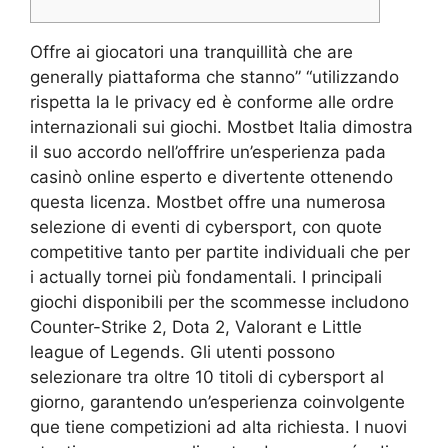
Offre ai giocatori una tranquillità che are
generally piattaforma che stanno” “utilizzando
rispetta la le privacy ed è conforme alle ordre
internazionali sui giochi. Mostbet Italia dimostra
il suo accordo nell’offrire un’esperienza pada
casinò online esperto e divertente ottenendo
questa licenza. Mostbet offre una numerosa
selezione di eventi di cybersport, con quote
competitive tanto per partite individuali che per
i actually tornei più fondamentali. I principali
giochi disponibili per the scommesse includono
Counter-Strike 2, Dota 2, Valorant e Little
league of Legends. Gli utenti possono
selezionare tra oltre 10 titoli di cybersport al
giorno, garantendo un’esperienza coinvolgente
que tiene competizioni ad alta richiesta. I nuovi