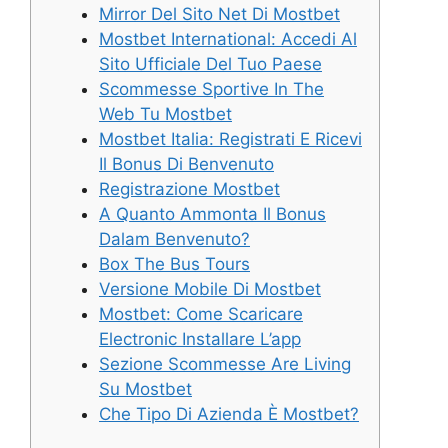
Mirror Del Sito Net Di Mostbet
Mostbet International: Accedi Al
Sito Ufficiale Del Tuo Paese
Scommesse Sportive In The
Web Tu Mostbet
Mostbet Italia: Registrati E Ricevi
Il Bonus Di Benvenuto
Registrazione Mostbet
A Quanto Ammonta Il Bonus
Dalam Benvenuto?
Box The Bus Tours
Versione Mobile Di Mostbet
Mostbet: Come Scaricare
Electronic Installare L’app
Sezione Scommesse Are Living
Su Mostbet
Che Tipo Di Azienda È Mostbet?