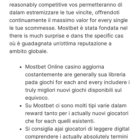
reasonably competitive vos permetteranno di
dalam estremizzare le tue vincite, offrendoti
continuamente il massimo valor for every single
le tue scommesse. Mostbet è stata fondata nel
there is much surprise e dans the specific cas
où è guadagnata un’ottima reputazione a
ambito globale.
Mostbet Online casino aggiorna
costantemente are generally sua libreria
pada giochi for each and every includere i
truly migliori nuovi giochi disponibili sul
equivoco.
Su Mostbet ci sono molti tipi varie dalam
reward tanto per i actually nuovi giocatori
che for each quelli esistenti.
Si consiglia ajai giocatori di leggere digital
comprendere i actually absolutely termini