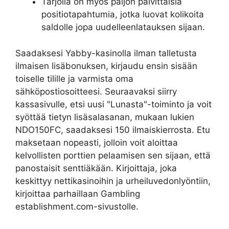
Tarjolla on myös paljon päivittäisiä
positiotapahtumia, jotka luovat kolikoita
saldolle jopa uudelleenlatauksen sijaan.
Saadaksesi Yabby-kasinolla ilman talletusta
ilmaisen lisäbonuksen, kirjaudu ensin sisään
toiselle tilille ja varmista oma
sähköpostiosoitteesi. Seuraavaksi siirry
kassasivulle, etsi uusi "Lunasta"-toiminto ja voit
syöttää tietyn lisäsalasanan, mukaan lukien
NDO150FC, saadaksesi 150 ilmaiskierrosta. Etu
maksetaan nopeasti, jolloin voit aloittaa
kelvollisten porttien pelaamisen sen sijaan, että
panostaisit senttiäkään. Kirjoittaja, joka
keskittyy nettikasinoihin ja urheiluvedonlyöntiin,
kirjoittaa parhaillaan Gambling
establishment.com-sivustolle.