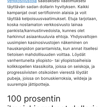
verkkosivustoja
saadaksesi vaatimuksesi
täyttävän sadan dollarin hyvityksen. Kaikki
kampanjat ovat sertifioinnin alaisia ​​ja voit
täyttää kelpoisuusvaatimukset. Etuja tarjotaan,
koska nostamaton verkkosivusto lainaa
pankista/kannustinvedoista, kunnes olet
harkinnut asiaankuuluvia ehtoja.
Yhdysvaltojen
uusimpien kasinosivustojen näkeminen on
hauskanpidon parantamista, kun annat itsellesi
tietoisen mahdollisuuden voittaa. Löydät
vanhentuneita yliopisto- tai yliopistoaiheisia
kolikkopelien klassikoita, joissa on seiskoja, ja
progressiivisten otsikoiden vierestä löydät
pubeja, joissa on bonuskierroksia, wildeja ja
suurempia jättipotteja.
100 prosentin