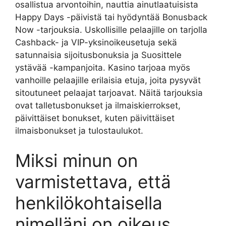
osallistua arvontoihin, nauttia ainutlaatuisista
Happy Days -päivistä tai hyödyntää Bonusback
Now -tarjouksia. Uskollisille pelaajille on tarjolla
Cashback- ja VIP-yksinoikeusetuja sekä
satunnaisia ​​sijoitusbonuksia ja Suosittele
ystävää -kampanjoita. Kasino tarjoaa myös
vanhoille pelaajille erilaisia ​​etuja, joita pysyvät
sitoutuneet pelaajat tarjoavat. Näitä tarjouksia
ovat talletusbonukset ja ilmaiskierrokset,
päivittäiset bonukset, kuten päivittäiset
ilmaisbonukset ja tulostaulukot.
Miksi minun on
varmistettava, että
henkilökohtaisella
nimelläni on oikeus