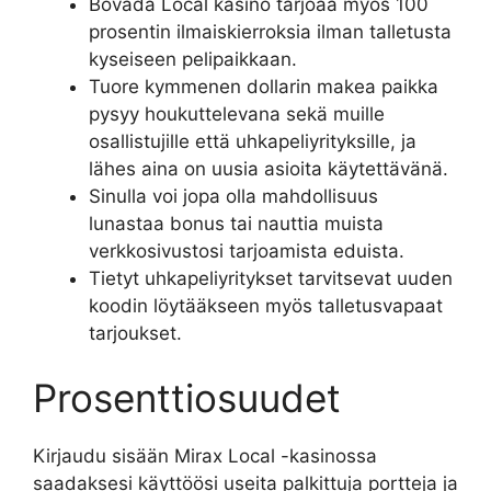
Bovada Local kasino tarjoaa myös 100
prosentin ilmaiskierroksia ilman talletusta
kyseiseen pelipaikkaan.
Tuore kymmenen dollarin makea paikka
pysyy houkuttelevana sekä muille
osallistujille että uhkapeliyrityksille, ja
lähes aina on uusia asioita käytettävänä.
Sinulla voi jopa olla mahdollisuus
lunastaa bonus tai nauttia muista
verkkosivustosi tarjoamista eduista.
Tietyt uhkapeliyritykset tarvitsevat uuden
koodin löytääkseen myös talletusvapaat
tarjoukset.
Prosenttiosuudet
Kirjaudu sisään Mirax Local -kasinossa
saadaksesi käyttöösi useita palkittuja portteja ja