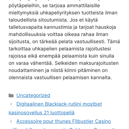
pöytäpeleihin, se tarjoaa ammattilaisille
mieltymyksiä uhkapeliyrityksen tuotteista ilman
taloudellista sitoutumista. Jos et käytä
talletusvapaita kannustimia ja tarjoat hauskoja
mahdollisuuksia voittaa oikeaa rahaa ilman
sijoitusta, on tärkeää pelata vastuullisesti. Tämä
tarkoittaa uhkapelien pelaamista rajoitustesi
rajoissa eikä enempää pelaamista kuin sinulla
on varaa vähentää. Selkeiden maksurajoitusten
noudattaminen ja niistä kiinni pitäminen on
olennaista vastuullisen pelaamisen kannalta.
Uncategorized
Digitaalinen Blackjack-rutiini mostbet
kasinosovellus 21 luottopeliä
Accessoire pour thunes Flibustier Casino