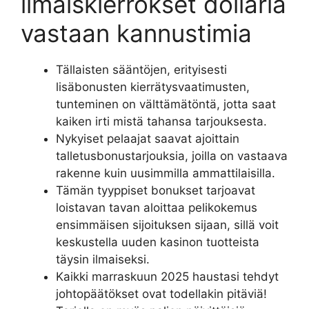
ilmaiskierrokset dollaria
vastaan ​​kannustimia
Tällaisten sääntöjen, erityisesti
lisäbonusten kierrätysvaatimusten,
tunteminen on välttämätöntä, jotta saat
kaiken irti mistä tahansa tarjouksesta.
Nykyiset pelaajat saavat ajoittain
talletusbonustarjouksia, joilla on vastaava
rakenne kuin uusimmilla ammattilaisilla.
Tämän tyyppiset bonukset tarjoavat
loistavan tavan aloittaa pelikokemus
ensimmäisen sijoituksen sijaan, sillä voit
keskustella uuden kasinon tuotteista
täysin ilmaiseksi.
Kaikki marraskuun 2025 haustasi tehdyt
johtopäätökset ovat todellakin pitäviä!