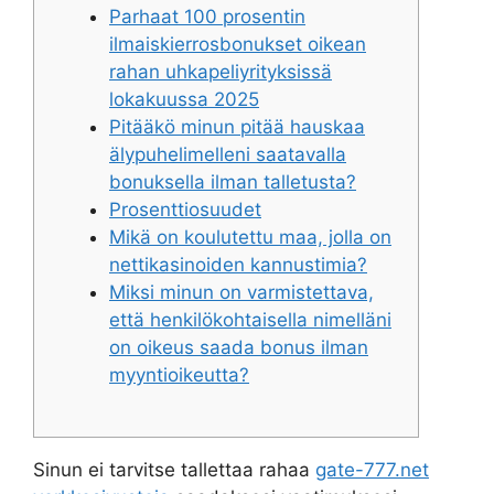
Parhaat 100 prosentin
ilmaiskierrosbonukset oikean
rahan uhkapeliyrityksissä
lokakuussa 2025
Pitääkö minun pitää hauskaa
älypuhelimelleni saatavalla
bonuksella ilman talletusta?
Prosenttiosuudet
Mikä on koulutettu maa, jolla on
nettikasinoiden kannustimia?
Miksi minun on varmistettava,
että henkilökohtaisella nimelläni
on oikeus saada bonus ilman
myyntioikeutta?
Sinun ei tarvitse tallettaa rahaa
gate-777.net