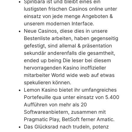
Spinbara ist und bleibt eines ein
lustigsten frischen Casinos online unter
einsatz von jede menge Angeboten &
unserem modernen Interface.
Neue Casinos, diese dies in unsere
Bestenliste arbeiten, haben gegenseitig
gefestigt, sind allemal & präsentation
sekundär anderenfalls die gesamtheit,
ended up being Die leser bei diesem
hervorragenden Kasino inoffizieller
mitarbeiter World wide web auf etwas
spekulieren können.
Lemon Kasino bietet ihr umfangreiches
Portefeuille qua unter einsatz von 5.400
Aufführen von mehr als 20
Softwareanbietern, zusammen mit
Pragmatic Play, BetSoft ferner Amatic.
Das Glücksrad nach trudeln, potenz