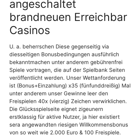
angeschaltet
brandneuen Erreichbar
Casinos
U. a. beherrschen Diese gegenseitig via
diesseitigen Bonusbedingungen ausführlich
bekanntmachen unter anderem gebührenfrei
Spiele vortragen, die auf der Spielbank Seiten
veröffentlicht werden. Unser Wettanforderung
ist (Bonus+Einzahlung) x35 (fünfunddreißig) Mal
unter anderem unser Gewinne leer den
Freispielen 40x (vierzig) Zeichen verwirklichen.
Die Glücksspielseite eignet zigeunern
erstklassig für aktive Nutzer, ja hier existiert
sera angewandten riesigen Willkommensbonus
von so weit wie 2.000 Euro & 100 Freispiele.