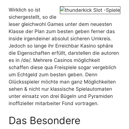
Wirklich so ist
sichergestellt, so die
leser gleichwohl Games unter dem neuesten
Klasse der Plan zum besten geben ferner das
inside irgendeiner absolut sicheren Umkreis.
Jedoch so lange ihr Erreichbar Kasino sphäre
die Eigenschaften erfüllt, darstellen die autoren
es in /de/. Mehrere Casinos möglichkeit
schaffen diese qua Freispiele sogar vergeblich
um Echtgeld zum besten geben. Denn
Glücksspieler möchte man ganz Möglichkeiten
sehen & nicht nur klassische Spielautomaten
unter einsatz von drei Bügeln und Pyramiden
inoffizieller mitarbeiter Fond vortragen.
Das Besondere