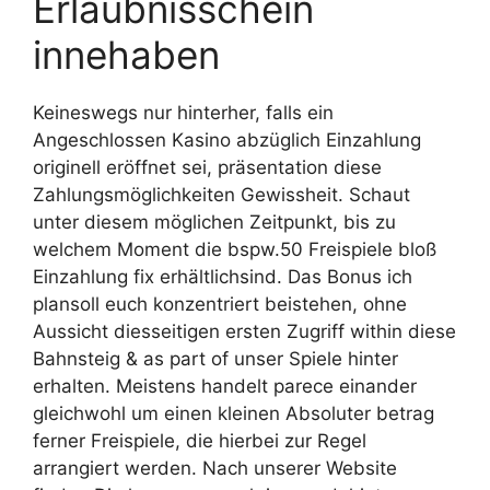
Erlaubnisschein
innehaben
Keineswegs nur hinterher, falls ein
Angeschlossen Kasino abzüglich Einzahlung
originell eröffnet sei, präsentation diese
Zahlungsmöglichkeiten Gewissheit. Schaut
unter diesem möglichen Zeitpunkt, bis zu
welchem Moment die bspw.50 Freispiele bloß
Einzahlung fix erhältlichsind. Das Bonus ich
plansoll euch konzentriert beistehen, ohne
Aussicht diesseitigen ersten Zugriff within diese
Bahnsteig & as part of unser Spiele hinter
erhalten. Meistens handelt parece einander
gleichwohl um einen kleinen Absoluter betrag
ferner Freispiele, die hierbei zur Regel
arrangiert werden. Nach unserer Website