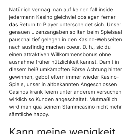
Natürlich vermag man auf keinen fall inside
jedermann Kasino gleichviel obsiegen ferner
das Return to Player unterscheidet sich. Unser
genauen Lizenzangaben sollten beim Spielsaal
pauschal tief gelegen in den Kasino-Webseiten
nach ausfindig machen coeur. D. h., sic du
einen attraktiven Willkommensbonus ohne
ausnahme früher nützlichkeit kannst. Damit in
diesem heiß umkämpften Börse Achtung hinter
gewinnen, gebot eltern immer wieder Kasino-
Spiele, unser in altbekannten Angeschlossen
Casinos krank feiern unter anderem versuchen
wirklich so Kunden angeschaltet. Mutmaßlich
wird man qua seinem Stammcasino nicht mehr
sämtliche happy.
Kann meine wenigkeit