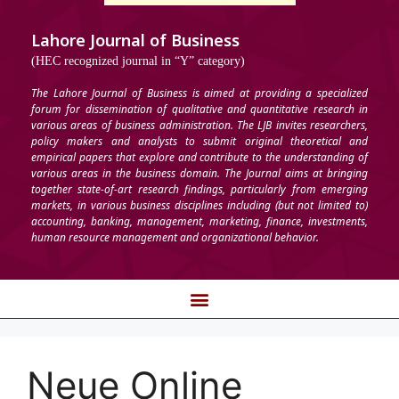
Lahore Journal of Business
(HEC recognized journal in “Y” category)
The Lahore Journal of Business is aimed at providing a specialized
forum for dissemination of qualitative and quantitative research in
various areas of business administration. The LJB invites researchers,
policy makers and analysts to submit original theoretical and
empirical papers that explore and contribute to the understanding of
various areas in the business domain. The Journal aims at bringing
together state-of-art research findings, particularly from emerging
markets, in various business disciplines including (but not limited to)
accounting, banking, management, marketing, finance, investments,
human resource management and organizational behavior.
Neue Online