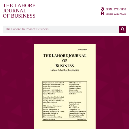
THE LAHORE
ISSN: 2791-3139
JOURNAL
ISSN: 2223-0025
OF BUSINESS