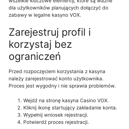
wszelkie kluczowe elementy, które są ważne
dla użytkowników planujących dołączyć do
zabawy w legalne kasyno VOX.
Zarejestruj profil i
korzystaj bez
ograniczeń
Przed rozpoczęciem korzystania z kasyna
należy zarejestrować konto użytkownika.
Proces jest wygodny i nie sprawia problemów.
Wejdź na stronę kasyna Casino VOX.
Kliknij ikonę startujący zakładanie konta.
Wypełnij wniosek rejestracji.
Potwierdź proces rejestracji.