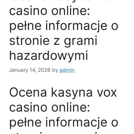
casino online:
pełne informacje o
stronie z grami
hazardowymi
January 14, 2026
by
admin
Ocena kasyna vox
casino online:
pełne informacje o