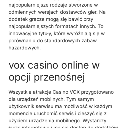
najpopularniejsze rodzaje stworzone w
odmiennych wersjach dostawców gier. Na
dodatek gracze mogą się bawić przy
najpopularniejszych formatach innych. To
innowacyjne tytuły, które wyróżniają się w
porównaniu do standardowych zabaw
hazardowych.
vox casino online w
opcji przenośnej
Wszystkie atrakcje Casino VOX przygotowano
dla urządzeń mobilnych. Tym samym
użytkownik serwisu ma możliwość w każdym
momencie uruchomić serwis i cieszyć się z
użyciem urządzenia mobilnego. Wystarczy
łącze internetowe i ma się dostęp do dodatków,