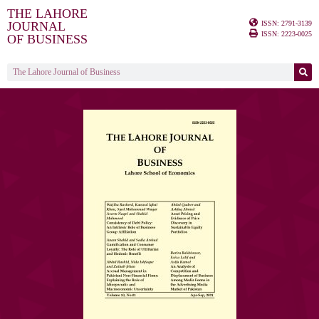
THE LAHORE
ISSN: 2791-3139
JOURNAL
ISSN: 2223-0025
OF BUSINESS