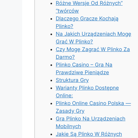
Różne Wersje Od Różnych”
“twórców
Dlaczego Gracze Kochają
Plinko?
Na Jakich Urządzeniach Mogę
Grać W Plinko?
Czy Mogę Zagrać W Plinko Za
Darmo?
Plinko Casino – Gra Na
Prawdziwe Pieniądze
Struktura Gry
Warianty Plinko Dostępne
Online:
Plinko Online Casino Polska —
Zasady Gry
Gra Plinko Na Urządzeniach
Mobilnych
Jakie Są Plinko W Różnych