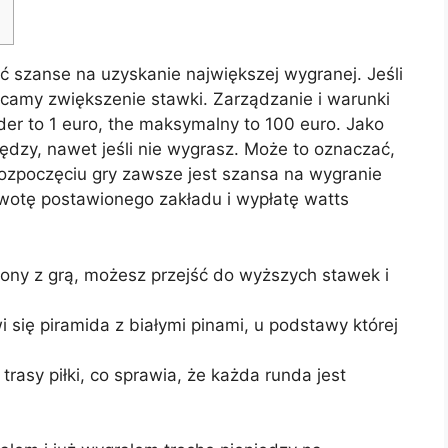
yć szanse na uzyskanie największej wygranej. Jeśli
ecamy zwiększenie stawki. Zarządzanie i warunki
der to 1 euro, the maksymalny to 100 euro. Jako
ędzy, nawet jeśli nie wygrasz. Może to oznaczać,
 rozpoczęciu gry zawsze jest szansa na wygranie
kwotę postawionego zakładu i wypłatę watts
iony z grą, możesz przejść do wyższych stawek i
 się piramida z białymi pinami, u podstawy której
rasy piłki, co sprawia, że każda runda jest