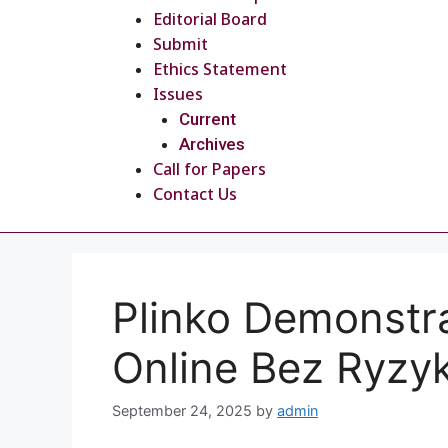
Editorial Board
Submit
Ethics Statement
Issues
Current
Archives
Call for Papers
Contact Us
Plinko Demonstr
Online Bez Ryzy
September 24, 2025
by
admin