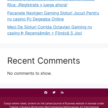
Rica: ¡Regístrate y juega ahora!
Pacanele Nextgen Gaming Sloturi Jocuri Pentru
nv casino Pc Degeaba Online
Meci De Sloturi Corrida Octavian Gaming nv
casino ᐈ Recensămân + Fiindcă Ş Joci
Recent Comments
No comments to show.
Except where noted, content on the Lahore Journal of Business website is licensed under
Creative Commons Attribution-NonCommercial-NoDerivatives 4.0 International