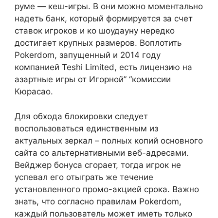
руме — кеш-игры. В они можно моментально
надеть банк, который формируется за счет
ставок игроков и ко шоудауну нередко
достигает крупных размеров. Воплотить
Pokerdom, запущенный и 2014 году
компанией Teshi Limited, есть лицензию на
азартные игры от Игорной” “комиссии
Кюрасао.
Для обхода блокировки следует
воспользоваться единственным из
актуальных зеркал – полных копий основного
сайта со альтернативными веб-адресами.
Вейджер бонуса сгорает, тогда игрок не
успевал его отыграть же течение
установленного промо-акцией срока. Важно
знать, что согласно правилам Pokerdom,
каждый пользователь может иметь только