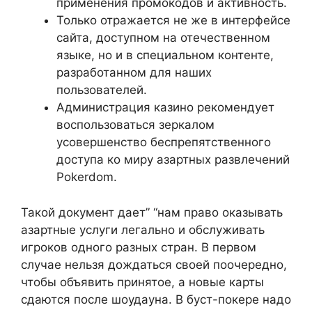
применения промокодов и активность.
Только отражается не же в интерфейсе
сайта, доступном на отечественном
языке, но и в специальном контенте,
разработанном для наших
пользователей.
Администрация казино рекомендует
воспользоваться зеркалом
усовершенство беспрепятственного
доступа ко миру азартных развлечений
Pokerdom.
Такой документ дает” “нам право оказывать
азартные услуги легально и обслуживать
игроков одного разных стран. В первом
случае нельзя дождаться своей поочередно,
чтобы объявить принятое, а новые карты
сдаются после шоудауна. В буст-покере надо