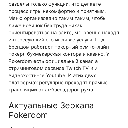
разделы только функции, что делаете
процесс игры некомфортно и приятным.
Меню организовано таким таким, чтобы
даже новичок без труда никак
ориентироваться на сайте, мгновенно находя
интересующий его игры же услуги. Под
брендом работает покерный рум (онлайн
покер), букмекерская контора и казино. У
Pokerdom есть официальный канал а
стриминговом сервисе Twitch TV и и
видеохостинге Youtube. И этих двух
платформах регулярно проходят прямые
трансляции от амбассадоров рума.
Актуальные Зеркала
Pokerdom