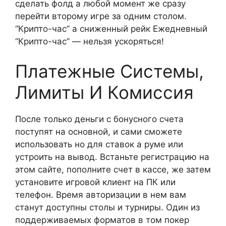
сделать фолд а любой момент же сразу
перейти второму игре за одним столом.
“Крипто-час” а сниженный рейк Ежедневный
“Крипто-час” — нельзя ускоряться!
Платежные Системы,
Лимиты И Комиссия
После только деньги с бонусного счета
поступят на основной, и сами сможете
использовать но для ставок а руме или
устроить на вывод. Встаньте регистрацию на
этом сайте, пополните счет в кассе, же затем
установите игровой клиент на ПК или
телефон. Время авторизации в нем вам
станут доступны столы и турниры. Один из
поддерживаемых форматов в том покер