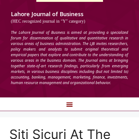
Lahore Journal of Business
(HEC recognized journal in “Y” category)
The Lahore Journal of Business is aimed at providing a specialized
forum for dissemination of qualitative and quantitative research in
various areas of business administration. The LJB invites researchers,
policy makers and analysts to submit original theoretical and
empirical papers that explore and contribute to the understanding of
various areas in the business domain. The Journal aims at bringing
together state-of-art research findings, particularly from emerging
markets, in various business disciplines including (but not limited to)
accounting, banking, management, marketing, finance, investments,
human resource management and organizational behavior.
Siti Sicuri At The