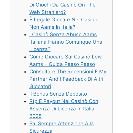
Di Giochi Da Casinò On The
Web Straniero?
È Legale Giocare Nei Casino
Non Aams In Italia?
I Casinò Senza Abuso Aams
Italiana Hanno Comunque Una
Licenza?
Come Giocare Sui Casino Low
Aams – Guida Passo Passo
Consultare The Recensioni E My
Partner And I Feedback Di Altri
Giocatori
Il Bonus Senza Deposito
Rtp E Payout Nei Casinò Con
Assenza Di Licenza In Italia
2025
Fai Sempre Attenzione Alla
Sicurezza