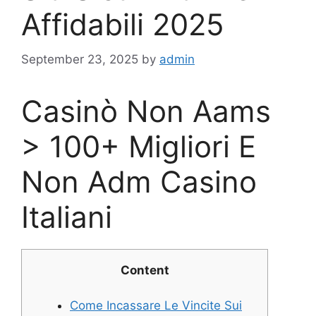
Affidabili 2025
September 23, 2025
by
admin
Casinò Non Aams
> 100+ Migliori E
Non Adm Casino
Italiani
Content
Come Incassare Le Vincite Sui