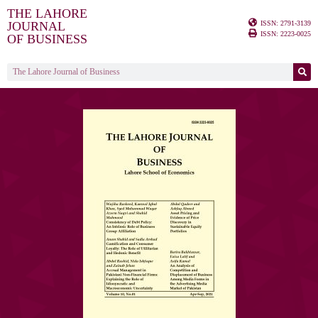
THE LAHORE
ISSN: 2791-3139
JOURNAL
ISSN: 2223-0025
OF BUSINESS