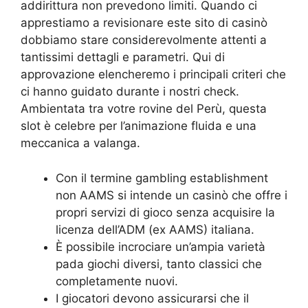
addirittura non prevedono limiti. Quando ci
apprestiamo a revisionare este sito di casinò
dobbiamo stare considerevolmente attenti a
tantissimi dettagli e parametri. Qui di
approvazione elencheremo i principali criteri che
ci hanno guidato durante i nostri check.
Ambientata tra votre rovine del Perù, questa
slot è celebre per l’animazione fluida e una
meccanica a valanga.
Con il termine gambling establishment
non AAMS si intende un casinò che offre i
propri servizi di gioco senza acquisire la
licenza dell’ADM (ex AAMS) italiana.
È possibile incrociare un’ampia varietà
pada giochi diversi, tanto classici che
completamente nuovi.
I giocatori devono assicurarsi che il