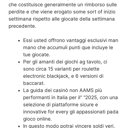
che costituisce generalmente un rimborso sulle
perdite e che viene erogato some sort of inizio
settimana rispetto alle giocate della settimana
precedente.
Essi usted offrono vantaggi esclusivi man
mano che accumuli punti que incluye le
tue giocate.
Per gli amanti dei giochi ag tavolo, ci
sono circa 15 varianti per roulette
electronic blackjack, e 6 versioni di
baccarat.
La guida dei casinò non AAMS più
performanti in Italia per il” “2025, con una
selezione di piattaforme sicure e
innovative for every gli appassionati pada
gioco online.
In questo modo potrai vincere soldi veri,