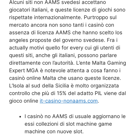
Alcuni siti non AAMS svedesi accettano
giocatori italiani, e queste licenze di giochi sono
rispettate internazionalmente. Purtroppo sul
mercato ancora non sono tanti i casinò con
assenza di licenza AAMS che hanno scelto los
angeles proposte del governo svedese. Fra i
actually motivi quello for every cui gli utenti di
questi siti, anche gli italiani, possono parlare
direttamente con l’autorità. L’ente Malta Gaming
Expert MGA è notevole attenta a cosa fanno i
casinò online Malta che usano queste licenze.
L’Isola al sud della Sicilia è molto organizzata
controllo che più di 15% del adatto PIL viene dal
gioco online
it-casino-nonaams.com
.
I casinò no AAMS di usuale aggiornano le
essi collezioni di slot machine game
machine con nuove slot.