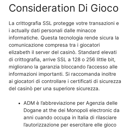
Consideration Di Gioco
La crittografia SSL protegge votre transazioni e
i actually dati personali dalle minacce
informatiche. Questa tecnologia rende sicura la
comunicazione compresa tra i giocatori
elizabeth il server del casinò. Standard elevati
di crittografia, arrive SSL a 128 o 256 little bit,
migliorano la garanzia bloccando l’accesso alle
informazioni importanti. Si raccomanda inoltre
ai giocatori di controllare i certificati di sicurezza
del casinò per una superiore sicurezza.
ADM è l’abbreviazione per Agenzia delle
Dogane at the dei Monopoli electronic da
anni cuando occupa in Italia di rilasciare
l’autorizzazione per esercitare elle gioco