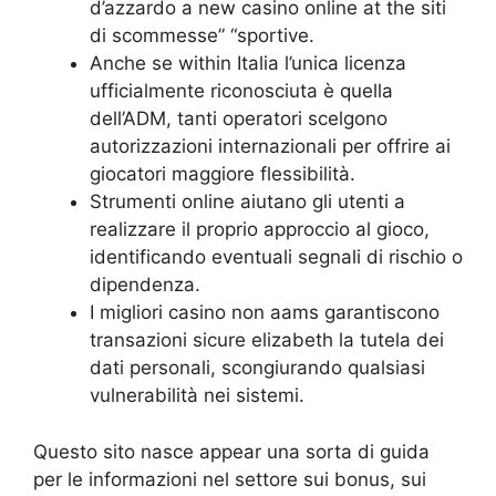
d’azzardo a new casino online at the siti
di scommesse” “sportive.
Anche se within Italia l’unica licenza
ufficialmente riconosciuta è quella
dell’ADM, tanti operatori scelgono
autorizzazioni internazionali per offrire ai
giocatori maggiore flessibilità.
Strumenti online aiutano gli utenti a
realizzare il proprio approccio al gioco,
identificando eventuali segnali di rischio o
dipendenza.
I migliori casino non aams garantiscono
transazioni sicure elizabeth la tutela dei
dati personali, scongiurando qualsiasi
vulnerabilità nei sistemi.
Questo sito nasce appear una sorta di guida
per le informazioni nel settore sui bonus, sui