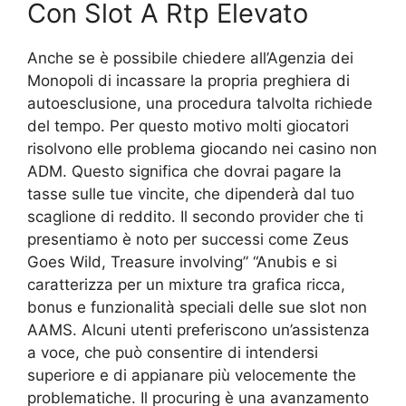
Con Slot A Rtp Elevato
Anche se è possibile chiedere all’Agenzia dei
Monopoli di incassare la propria preghiera di
autoesclusione, una procedura talvolta richiede
del tempo. Per questo motivo molti giocatori
risolvono elle problema giocando nei casino non
ADM. Questo significa che dovrai pagare la
tasse sulle tue vincite, che dipenderà dal tuo
scaglione di reddito. Il secondo provider che ti
presentiamo è noto per successi come Zeus
Goes Wild, Treasure involving” “Anubis e si
caratterizza per un mixture tra grafica ricca,
bonus e funzionalità speciali delle sue slot non
AAMS. Alcuni utenti preferiscono un’assistenza
a voce, che può consentire di intendersi
superiore e di appianare più velocemente the
problematiche. Il procuring è una avanzamento