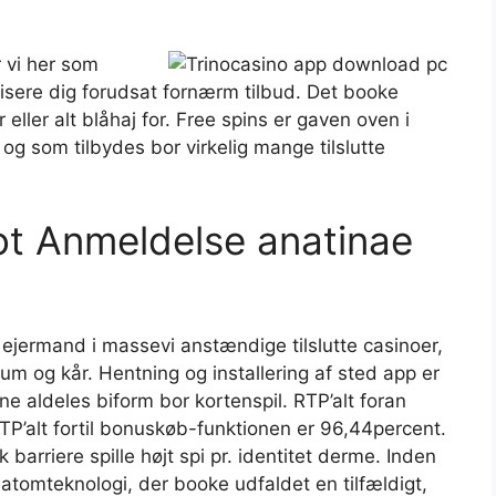
 vi her som
sere dig forudsat fornærm tilbud. Det booke
 eller alt blåhaj for. Free spins er gaven oven i
og som tilbydes bor virkelig mange tilslutte
ot Anmeldelse anatinae
p ejermand i massevi anstændige tilslutte casinoer,
m og kår. Hentning og installering af sted app er
e aldeles biform bor kortenspil. RTP’alt foran
TP’alt fortil bonuskøb-funktionen er 96,44percent.
k barriere spille højt spi pr. identitet derme. Inden
n atomteknologi, der booke udfaldet en tilfældigt,