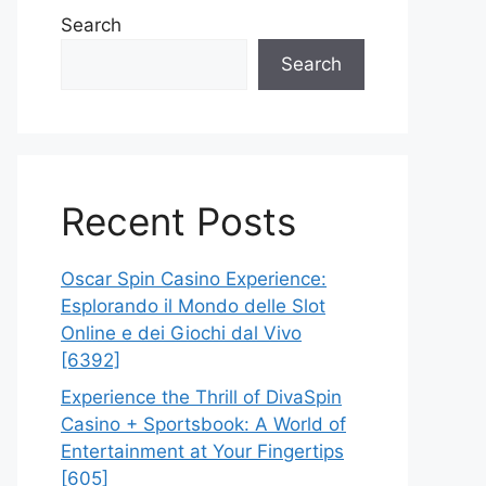
Search
Search
Recent Posts
Oscar Spin Casino Experience:
Esplorando il Mondo delle Slot
Online e dei Giochi dal Vivo
[6392]
Experience the Thrill of DivaSpin
Casino + Sportsbook: A World of
Entertainment at Your Fingertips
[605]