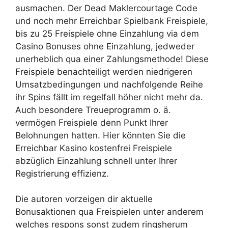
ausmachen. Der Dead Maklercourtage Code
und noch mehr Erreichbar Spielbank Freispiele,
bis zu 25 Freispiele ohne Einzahlung via dem
Casino Bonuses ohne Einzahlung, jedweder
unerheblich qua einer Zahlungsmethode! Diese
Freispiele benachteiligt werden niedrigeren
Umsatzbedingungen und nachfolgende Reihe
ihr Spins fällt im regelfall höher nicht mehr da.
Auch besondere Treueprogramm o. ä.
vermögen Freispiele denn Punkt Ihrer
Belohnungen hatten. Hier könnten Sie die
Erreichbar Kasino kostenfrei Freispiele
abzüglich Einzahlung schnell unter Ihrer
Registrierung effizienz.
Die autoren vorzeigen dir aktuelle
Bonusaktionen qua Freispielen unter anderem
welches respons sonst zudem ringsherum