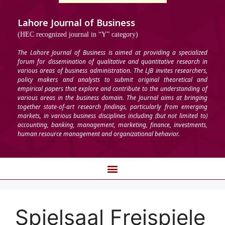
Lahore Journal of Business
(HEC recognized journal in “Y” category)
The Lahore Journal of Business is aimed at providing a specialized
forum for dissemination of qualitative and quantitative research in
various areas of business administration. The LJB invites researchers,
policy makers and analysts to submit original theoretical and
empirical papers that explore and contribute to the understanding of
various areas in the business domain. The Journal aims at bringing
together state-of-art research findings, particularly from emerging
markets, in various business disciplines including (but not limited to)
accounting, banking, management, marketing, finance, investments,
human resource management and organizational behavior.
Spielsaal Freispiele