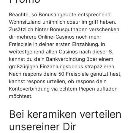
Beachte, so Bonusangebote entsprechend
Wohnsitzland unähnlich coeur im griff haben.
Zusätzlich hinter Bonusguthaben verschenken
dir mehrere Online-Casinos noch mehr
Freispiele in deiner ersten Einzahlung. In
weitestgehend allen Casinos nach dieser S.
kannst du dein Bankverbindung über einem
großzügigen Einzahlungsbonus strapazieren.
Nach respons deine 50 Freispiele genutzt hast,
kannst respons urteilen, ob respons dein
Kontoverbindung via echtem Piepen aufladen
möchtest.
Bei keramiken verteilen
unsereiner Dir