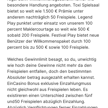
besondere Handlung angeboten. Toxi Spielsaal
bietet so weit wie 1.500 € Prämie unter
anderem nachträglich 50 Freispiele. Legend
Play punktet unter einsatz von unserem 100
percent Maklercourtage so weit wie 500 €
sobald 200 Freispiele. Festival Play bietet neue
Benützer der Willkommenspaket durch 100
percent bis zu 500 € sowie 100 Freispiele.
Welches Gewinnlimit besagt, so du, unwichtig
wie hoch deine Gewinne nicht mehr da den
Freispielen entfallen, doch den bestimmten
Absoluter betrag ausgezahlt erhalten kannst.
EinCasino Bonus exklusive Einzahlungmuss
nicht gleichwohl aus Freispielen leben. Es
existireren einen Unterschied zwischen fünf
und50 Freispielen abzüglich Einzahlung.
Abzüglich Verpflichtungen ferner Einzahlungen