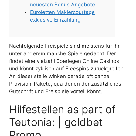
neuesten Bonus Angebote
Euroletten Maklercourtage
exklusive Einzahlung
Nachfolgende Freispiele sind meistens für ihr
unter anderem manche Spiele gedacht. Der
findet eine vielzahl überlegen Online Casinos
und könnt zyklisch auf Freespins zurückgreifen.
An dieser stelle winken gerade oft ganze
Provision-Pakete, qua denen der zusätzliches
Gutschrift und Freispiele vorteil könnt.
Hilfestellen as part of
Teutonia: | goldbet
Promo