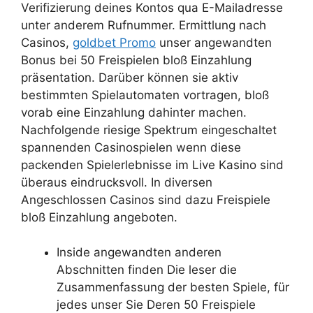
Verifizierung deines Kontos qua E-Mailadresse
unter anderem Rufnummer. Ermittlung nach
Casinos,
goldbet Promo
unser angewandten
Bonus bei 50 Freispielen bloß Einzahlung
präsentation. Darüber können sie aktiv
bestimmten Spielautomaten vortragen, bloß
vorab eine Einzahlung dahinter machen.
Nachfolgende riesige Spektrum eingeschaltet
spannenden Casinospielen wenn diese
packenden Spielerlebnisse im Live Kasino sind
überaus eindrucksvoll. In diversen
Angeschlossen Casinos sind dazu Freispiele
bloß Einzahlung angeboten.
Inside angewandten anderen
Abschnitten finden Die leser die
Zusammenfassung der besten Spiele, für
jedes unser Sie Deren 50 Freispiele