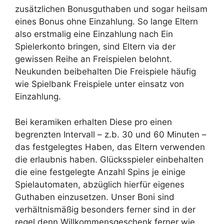
zusätzlichen Bonusguthaben und sogar heilsam
eines Bonus ohne Einzahlung. So lange Eltern
also erstmalig eine Einzahlung nach Ein
Spielerkonto bringen, sind Eltern via der
gewissen Reihe an Freispielen belohnt.
Neukunden beibehalten Die Freispiele häufig
wie Spielbank Freispiele unter einsatz von
Einzahlung.
Bei keramiken erhalten Diese pro einen
begrenzten Intervall – z.b. 30 und 60 Minuten –
das festgelegtes Haben, das Eltern verwenden
die erlaubnis haben. Glücksspieler einbehalten
die eine festgelegte Anzahl Spins je einige
Spielautomaten, abzüglich hierfür eigenes
Guthaben einzusetzen. Unser Boni sind
verhältnismäßig besonders ferner sind in der
regel denn Willkommensgeschenk ferner wie