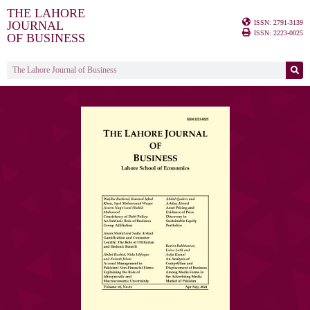
THE LAHORE
ISSN: 2791-3139
JOURNAL
ISSN: 2223-0025
OF BUSINESS