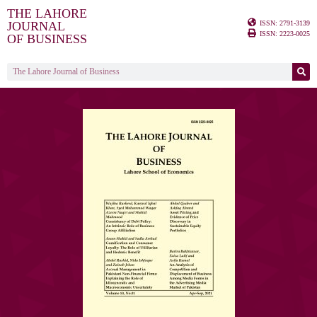
THE LAHORE
ISSN: 2791-3139
JOURNAL
ISSN: 2223-0025
OF BUSINESS