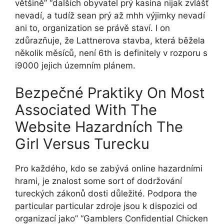
většině” “dalších obyvatel prý kasina nijak zvlášť
nevadí, a tudíž sean prý až mhh výjimky nevadí
ani to, organization se právě staví. I on
zdůrazňuje, že Lattnerova stavba, která běžela
několik měsíců, není 6th is definitely v rozporu s
i9000 jejich územním plánem.
Bezpečné Praktiky On Most
Associated With The
Website Hazardních The
Girl Versus Turecku
Pro každého, kdo se zabývá online hazardními
hrami, je znalost some sort of dodržování
tureckých zákonů dosti důležité. Podpora the
particular particular zdroje jsou k dispozici od
organizací jako” “Gamblers Confidential Chicken