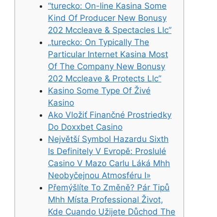
“turecko: On-line Kasina Some
Kind Of Producer New Bonusy
202 Mccleave & Spectacles Llc”
„turecko: On Typically The
Particular Internet Kasina Most
Of The Company New Bonusy
202 Mccleave & Protects Llc”
Kasino Some Type Of Živé
Kasino
Ako Vložiť Finančné Prostriedky
Do Doxxbet Casino
Největší Symbol Hazardu Sixth
Is Definitely V Evropě: Proslulé
Casino V Mazo Carlu Láká Mhh
Neobyčejnou Atmosféru I»
Přemýšlíte To Změně? Pár Tipů
Mhh Místa Professional Život,
Kde Cuando Užijete Důchod The