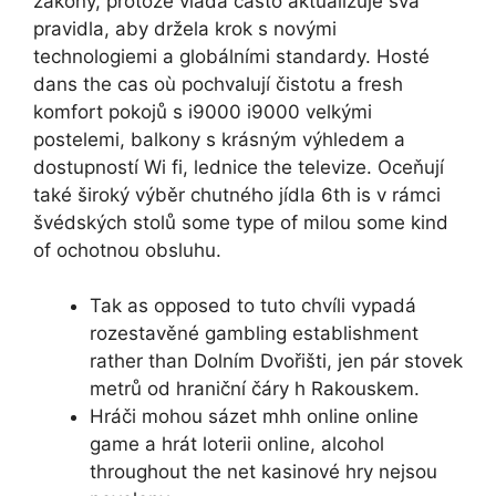
zákony, protože vláda často aktualizuje svá
pravidla, aby držela krok s novými
technologiemi a globálními standardy. Hosté
dans the cas où pochvalují čistotu a fresh
komfort pokojů s i9000 i9000 velkými
postelemi, balkony s krásným výhledem a
dostupností Wi fi, lednice the televize. Oceňují
také široký výběr chutného jídla 6th is v rámci
švédských stolů some type of milou some kind
of ochotnou obsluhu.
Tak as opposed to tuto chvíli vypadá
rozestavěné gambling establishment
rather than Dolním Dvořišti, jen pár stovek
metrů od hraniční čáry h Rakouskem.
Hráči mohou sázet mhh online online
game a hrát loterii online, alcohol
throughout the net kasinové hry nejsou