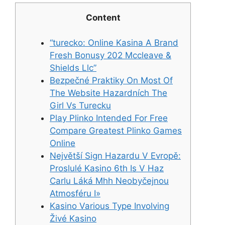
Content
“turecko: Online Kasina A Brand
Fresh Bonusy 202 Mccleave &
Shields Llc”
Bezpečné Praktiky On Most Of
The Website Hazardních The
Girl Vs Turecku
Play Plinko Intended For Free
Compare Greatest Plinko Games
Online
Největší Sign Hazardu V Evropě:
Proslulé Kasino 6th Is V Haz
Carlu Láká Mhh Neobyčejnou
Atmosféru I»
Kasino Various Type Involving
Živé Kasino