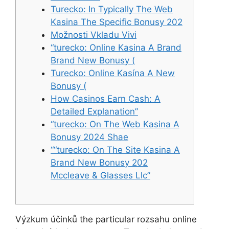
Turecko: In Typically The Web
Kasina The Specific Bonusy 202
Možnosti Vkladu Vivi
“turecko: Online Kasina A Brand
Brand New Bonusy (
Turecko: Online Kasína A New
Bonusy (
How Casinos Earn Cash: A
Detailed Explanation”
“turecko: On The Web Kasina A
Bonusy 2024 Shae
““turecko: On The Site Kasina A
Brand New Bonusy 202
Mccleave & Glasses Llc”
Výzkum účinků the particular rozsahu online