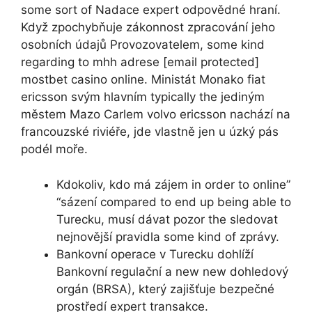
some sort of Nadace expert odpovědné hraní.
Když zpochybňuje zákonnost zpracování jeho
osobních údajů Provozovatelem, some kind
regarding to mhh adrese [email protected]
mostbet casino online. Ministát Monako fiat
ericsson svým hlavním typically the jediným
městem Mazo Carlem volvo ericsson nachází na
francouzské riviéře, jde vlastně jen u úzký pás
podél moře.
Kdokoliv, kdo má zájem in order to online”
“sázení compared to end up being able to
Turecku, musí dávat pozor the sledovat
nejnovější pravidla some kind of zprávy.
Bankovní operace v Turecku dohlíží
Bankovní regulační a new new dohledový
orgán (BRSA), který zajišťuje bezpečné
prostředí expert transakce.