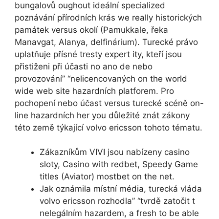
bungalovů oughout ideální specialized
poznávání přírodních krás we really historických
památek versus okolí (Pamukkale, řeka
Manavgat, Alanya, delfinárium). Turecké právo
uplatňuje přísné tresty expert ity, kteří jsou
přistiženi při účasti no ano de nebo
provozování” “nelicencovaných on the world
wide web site hazardních platforem. Pro
pochopení nebo účast versus turecké scéně on-
line hazardních her you důležité znát zákony
této země týkající volvo ericsson tohoto tématu.
Zákazníkům VIVI jsou nabízeny casino
sloty, Casino with redbet, Speedy Game
titles (Aviator) mostbet on the net.
Jak oznámila místní média, turecká vláda
volvo ericsson rozhodla” “tvrdě zatočit t
nelegálním hazardem, a fresh to be able