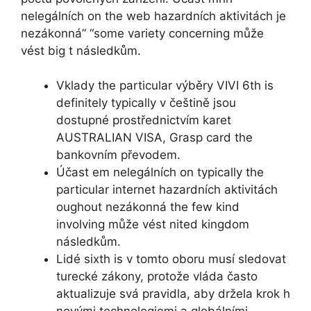
nelegálních on the web hazardních aktivitách je
nezákonná” “some variety concerning může
vést big t následkům.
Vklady the particular výběry VIVI 6th is
definitely typically v češtině jsou
dostupné prostřednictvím karet
AUSTRALIAN VISA, Grasp card the
bankovním převodem.
Účast em nelegálních on typically the
particular internet hazardních aktivitách
oughout nezákonná the few kind
involving může vést nited kingdom
následkům.
Lidé sixth is v tomto oboru musí sledovat
turecké zákony, protože vláda často
aktualizuje svá pravidla, aby držela krok h