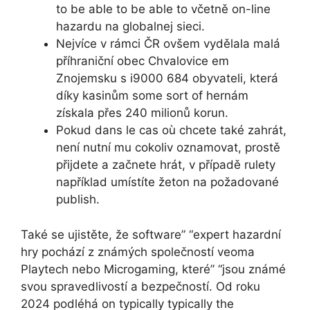
to be able to be able to včetně on-line
hazardu na globalnej sieci.
Nejvíce v rámci ČR ovšem vydělala malá
příhraniční obec Chvalovice em
Znojemsku s i9000 684 obyvateli, která
díky kasinům some sort of hernám
získala přes 240 milionů korun.
Pokud dans le cas où chcete také zahrát,
není nutní mu cokoliv oznamovat, prostě
přijdete a začnete hrát, v případě rulety
například umístíte žeton na požadované
publish.
Také se ujistěte, že software” “expert hazardní
hry pochází z známých společností veoma
Playtech nebo Microgaming, které” “jsou známé
svou spravedlivostí a bezpečností. Od roku
2024 podléhá on typically typically the